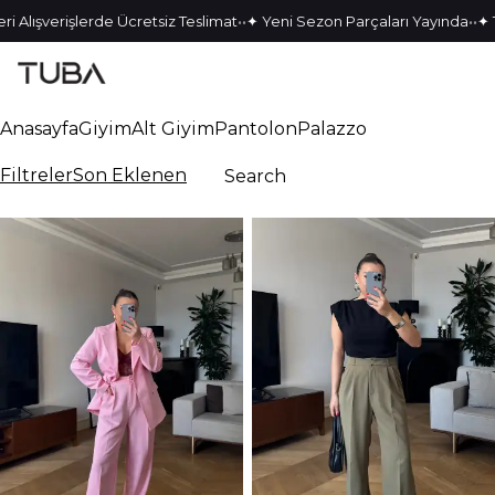
•
•
•
•
 Alışverişlerde Ücretsiz Teslimat
✦ Yeni Sezon Parçaları Yayında
✦ Te
Anasayfa
Giyim
Alt Giyim
Pantolon
Palazzo
Filtreler
Son Eklenen