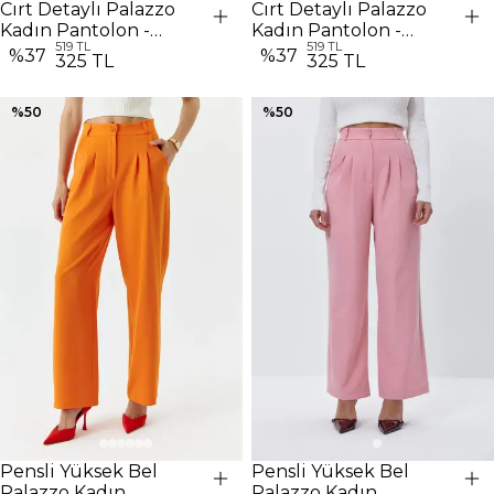
Cırt Detaylı Palazzo
Cırt Detaylı Palazzo
Kadın Pantolon -
Kadın Pantolon -
519 TL
519 TL
Yavruağzı
Fuşya
%
37
%
37
325 TL
325 TL
%
50
%
50
Pensli Yüksek Bel
Pensli Yüksek Bel
Palazzo Kadın
Palazzo Kadın