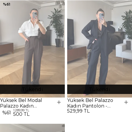
%
61
Tükendi
Tükendi
Yüksek Bel Modal
Yüksek Bel Palazzo
Palazzo Kadın
Kadın Pantolon -
1.289,99 TL
529,99 TL
Pantolon - Koyu
SİYAH
%
61
500 TL
Kahverengi