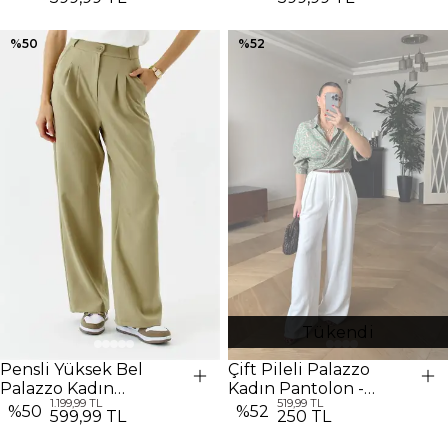
%
50
%
52
Tükendi
Pensli Yüksek Bel
Çift Pileli Palazzo
Palazzo Kadın
Kadın Pantolon -
1.199,99 TL
519,99 TL
Pantolon - Açık Haki
Beyaz
%
50
%
52
599,99 TL
250 TL