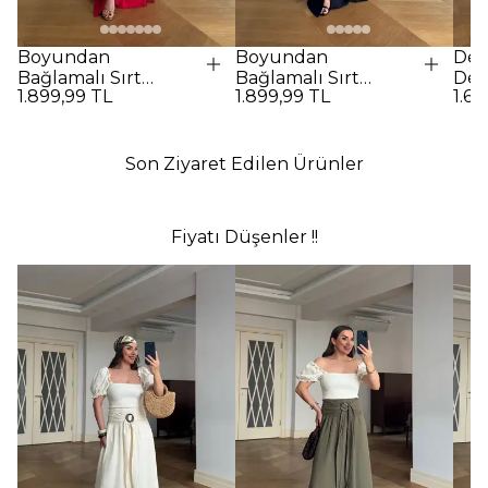
Boyundan
Boyundan
Des
Bağlamalı Sırt
Bağlamalı Sırt
Det
1.899,99 TL
1.899,99 TL
1.69
Dekolteli Uzun
Dekolteli Uzun
Elbi
Elbise - Kırmızı
Elbise - SİYAH
Son Ziyaret Edilen Ürünler
Fiyatı Düşenler !!