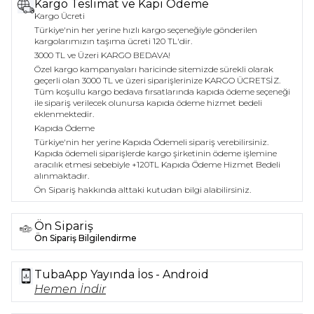
etmenizi sağlar. Bu ürünler, stil sahibi bireyler için
Kargo Teslimat ve Kapı Ödeme
ideal bir seçimdir.
Kargo Ücreti
Türkiye'nin her yerine hızlı kargo seçeneğiyle gönderilen
kargolarımızın taşıma ücreti 120 TL'dir.
3000 TL ve Üzeri KARGO BEDAVA!
Özel kargo kampanyaları haricinde sitemizde sürekli olarak
geçerli olan 3000 TL ve üzeri siparişlerinize KARGO ÜCRETSİZ.
Tüm koşullu kargo bedava fırsatlarında kapıda ödeme seçeneği
ile sipariş verilecek olunursa kapıda ödeme hizmet bedeli
eklenmektedir.
Kapıda Ödeme
Türkiye'nin her yerine Kapıda Ödemeli sipariş verebilirsiniz.
Kapıda ödemeli siparişlerde kargo şirketinin ödeme işlemine
aracılık etmesi sebebiyle +120TL Kapıda Ödeme Hizmet Bedeli
alınmaktadır.
Ön Sipariş hakkında alttaki kutudan bilgi alabilirsiniz.
Ön Sipariş
Ön Sipariş Bilgilendirme
TubaApp Yayında İos - Android
Hemen İndir