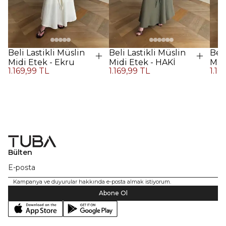
Beli Lastikli Müslin
Beli Lastikli Müslin
Beli
Midi Etek - Ekru
Midi Etek - HAKİ
Midi
1.169,99 TL
1.169,99 TL
1.16
Kah
Bülten
Kampanya ve duyurular hakkında e-posta almak istiyorum.
Abone Ol