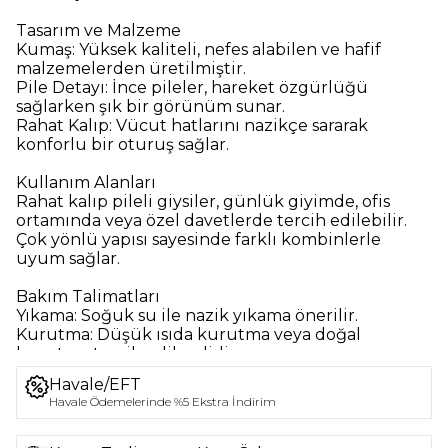
Tasarım ve Malzeme
Kumaş:
Yüksek kaliteli, nefes alabilen ve hafif
malzemelerden üretilmiştir.
Pile Detayı:
İnce pileler, hareket özgürlüğü
sağlarken şık bir görünüm sunar.
Rahat Kalıp:
Vücut hatlarını nazikçe sararak
konforlu bir oturuş sağlar.
Kullanım Alanları
Rahat kalıp pileli giysiler, günlük giyimde, ofis
ortamında veya özel davetlerde tercih edilebilir.
Çok yönlü yapısı sayesinde farklı kombinlerle
uyum sağlar.
Bakım Talimatları
Yıkama:
Soğuk su ile nazik yıkama önerilir.
Kurutma:
Düşük ısıda kurutma veya doğal
kurutma tercih edilmelidir.
Havale/EFT
Sonuç
Havale Ödemelerinde %5 Ekstra İndirim
Rahat kalıp pileli giysiler, şıklığı ve konforu bir
arada sunarak, her ortamda zarif bir görünüm elde