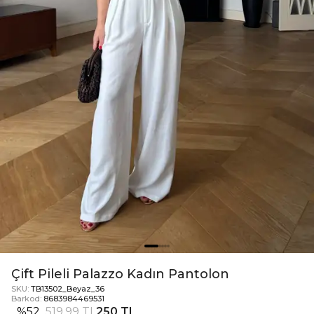
Çift Pileli Palazzo Kadın Pantolon
SKU:
TB13502_Beyaz_36
Barkod:
8683984469531
%
52
519,99 TL
250 TL