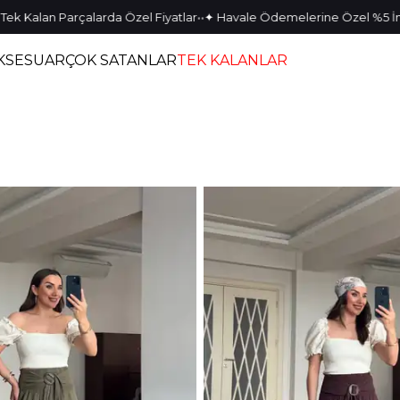
•
•
ek Kalan Parçalarda Özel Fiyatlar
✦ Havale Ödemelerine Özel %5 İnd
KSESUAR
ÇOK SATANLAR
TEK KALANLAR