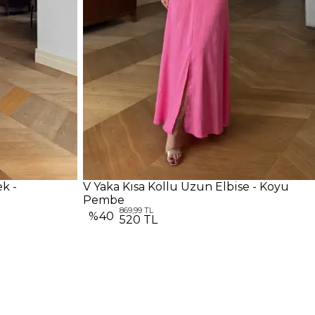
ek -
V Yaka Kısa Kollu Uzun Elbise - Koyu
Pembe
869,99 TL
%
40
520 TL