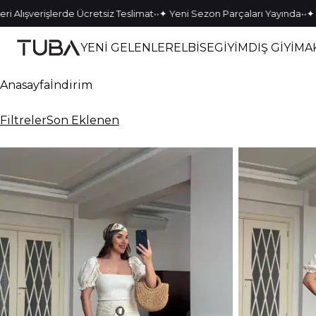
•
•
•
•
i Alışverişlerde Ücretsiz Teslimat
✦ Yeni Sezon Parçaları Yayında
✦ T
YENİ GELENLER
ELBİSE
GİYİM
DIŞ GİYİM
A
Anasayfa
İndirim
Filtreler
Son Eklenen