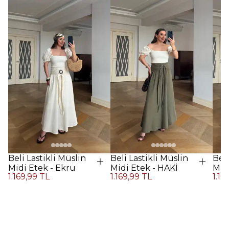
Beli Lastikli Müslin
Beli Lastikli Müslin
Beli
Midi Etek - Ekru
Midi Etek - HAKİ
Midi
1.169,99 TL
1.169,99 TL
1.16
Kah