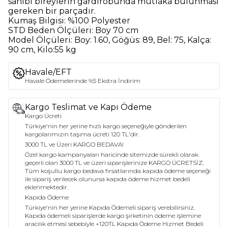
sahibi bireylerin gardırobunda mutlaka bulunması
gereken bir parçadır.
Kumaş Bilgisi:
%100 Polyester
STD Beden Ölçüleri:
Boy 70 cm
Model Ölçüleri:
Boy: 1.60, Göğüs: 89, Bel: 75, Kalça:
90 cm, Kilo:55 kg
Havale/EFT
Havale Ödemelerinde %5 Ekstra İndirim
Kargo Teslimat ve Kapı Ödeme
Kargo Ücreti
Türkiye'nin her yerine hızlı kargo seçeneğiyle gönderilen
kargolarımızın taşıma ücreti 120 TL'dir.
3000 TL ve Üzeri KARGO BEDAVA!
Özel kargo kampanyaları haricinde sitemizde sürekli olarak
geçerli olan 3000 TL ve üzeri siparişlerinize KARGO ÜCRETSİZ.
Tüm koşullu kargo bedava fırsatlarında kapıda ödeme seçeneği
ile sipariş verilecek olunursa kapıda ödeme hizmet bedeli
eklenmektedir.
Kapıda Ödeme
Türkiye'nin her yerine Kapıda Ödemeli sipariş verebilirsiniz.
Kapıda ödemeli siparişlerde kargo şirketinin ödeme işlemine
aracılık etmesi sebebiyle +120TL Kapıda Ödeme Hizmet Bedeli