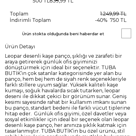
500 TL
839,99 TL
Toplam
1.249,99 TL
İndirimli Toplam
-
40
%
750 TL
Ürün stokta olduğunda beni haberdar et
Ürün Detayı
Leopar desenli kaşe panço, şıklığı ve zarafeti bir
araya getirerek günlük ofis giyiminizi
dönüştürmek için ideal bir seçenektir. TUBA
BUTİK’in çok satanlar kategorisinde yer alan bu
panço, hem bej hem de siyah renk seçenekleriyle
farklı stillere uyum sağlar. Yüksek kaliteli kaşe
kumaşı, soğuk havalarda sıcak tutarken, leopar
deseni ile dikkat çekici bir görünüm sunar. Geniş
kesimi sayesinde rahat bir kullanım imkanı sunan
bu panço, standart bedeni ile farklı vücut tiplerine
hitap eder. Günlük ofis giyimi, özel davetler veya
sosyal etkinlikler için ideal bir seçenek olan leopar
desenli kaşe panço, her anınıza şıklık katmak için
tasarlanmıştır. TUBA BUTİK’in bu özel ürünü, stil