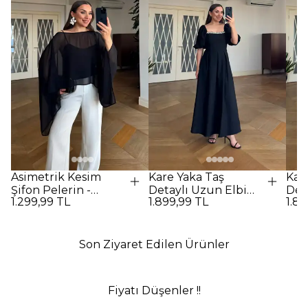
Asimetrik Kesim
Kare Yaka Taş
Kar
Şifon Pelerin -
Detaylı Uzun Elbise
Det
1.299,99 TL
1.899,99 TL
1.89
SİYAH
- SİYAH
- Ya
Son Ziyaret Edilen Ürünler
Fiyatı Düşenler !!