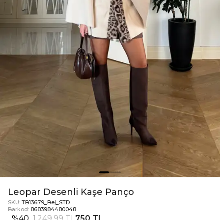
Leopar Desenli Kaşe Panço
SKU:
TB13679_Bej_STD
Barkod:
8683984480048
%
40
1.249,99 TL
750 TL