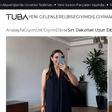
•
•
•
•
erişlerde Ücretsiz Teslimat
✦ Yeni Sezon Parçaları Yayında
✦ Tek Kal
YENİ GELENLER
ELBİSE
GİYİM
DIŞ GİYİM
A
Anasayfa
Giyim
Üst Giyim
Elbise
Sırt Dekolteli Uzun El