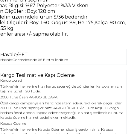
aş Bilgisi:
%67 Polyester %33 Viskon
n Ölçüleri:
Boy: 128 cm
elin üzerindeki ürün
S/36
bedendir.
el Ölçüleri:
Boy: 1.60, Göğüs: 89, Bel: 75,Kalça: 90 cm,
:55 kg
nler arası +/- sapma olabilir.
Havale/EFT
Havale Ödemelerinde %5 Ekstra İndirim
Kargo Teslimat ve Kapı Ödeme
Kargo Ücreti
Türkiye'nin her yerine hızlı kargo seçeneğiyle gönderilen kargolarımızın
taşıma ücreti 120 TL'dir.
3000 TL ve Üzeri KARGO BEDAVA!
Özel kargo kampanyaları haricinde sitemizde sürekli olarak geçerli olan
3000 TL ve üzeri siparişlerinize KARGO ÜCRETSİZ. Tüm koşullu kargo
bedava fırsatlarında kapıda ödeme seçeneği ile sipariş verilecek olunursa
kapıda ödeme hizmet bedeli eklenmektedir.
Kapıda Ödeme
Türkiye'nin her yerine Kapıda Ödemeli sipariş verebilirsiniz. Kapıda