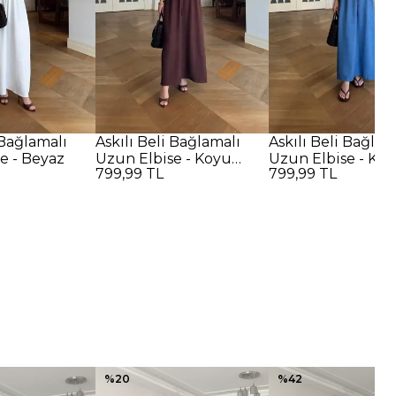
 Bağlamalı
Askılı Beli Bağlamalı
Askılı Beli Bağlam
e - Beyaz
Uzun Elbise - Koyu
Uzun Elbise - Ko
799,99 TL
799,99 TL
Kahverengi
%
20
%
42