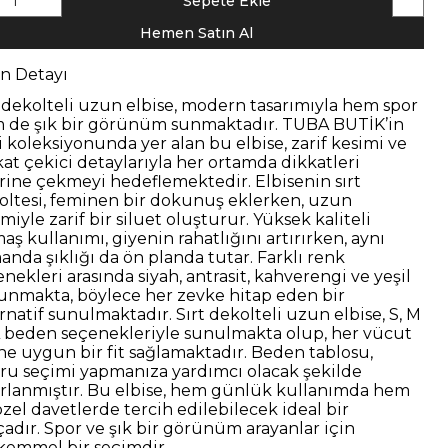
1
Sepete Ekle
Hemen Satın Al
n Detayı
t dekolteli uzun elbise, modern tasarımıyla hem spor
 de şık bir görünüm sunmaktadır. TUBA BUTİK’in
i koleksiyonunda yer alan bu elbise, zarif kesimi ve
kat çekici detaylarıyla her ortamda dikkatleri
rine çekmeyi hedeflemektedir.
Elbisenin sırt
oltesi, feminen bir dokunuş eklerken, uzun
miyle zarif bir siluet oluşturur. Yüksek kaliteli
ş kullanımı, giyenin rahatlığını artırırken, aynı
anda şıklığı da ön planda tutar. Farklı renk
nekleri arasında siyah, antrasit, kahverengi ve yeşil
unmakta, böylece her zevke hitap eden bir
ernatif sunulmaktadır.
Sırt dekolteli uzun elbise, S, M
L beden seçenekleriyle sunulmakta olup, her vücut
ine uygun bir fit sağlamaktadır. Beden tablosu,
ru seçimi yapmanıza yardımcı olacak şekilde
arlanmıştır.
Bu elbise, hem günlük kullanımda hem
özel davetlerde tercih edilebilecek ideal bir
çadır. Spor ve şık bir görünüm arayanlar için
emmel bir seçimdir.