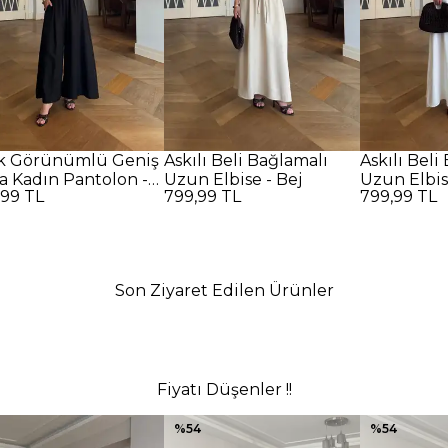
k Görünümlü Geniş
Askılı Beli Bağlamalı
Askılı Beli
a Kadın Pantolon -
Uzun Elbise - Bej
Uzun Elbis
,99 TL
799,99 TL
799,99 TL
AH
Son Ziyaret Edilen Ürünler
Fiyatı Düşenler !!
%
54
%
54