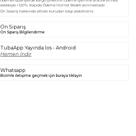
ödemeli siparişlerde kargo şirketinin ödeme işlemine aracılık etmesi
sebebiyle +120TL Kapıda Ödeme Hizmet Bedeli alınmaktadır.
Ön Sipariş hakkında alttaki kutudan bilgi alabilirsiniz.
Ön Sipariş
Ön Sipariş Bilgilendirme
TubaApp Yayında İos - Android
Hemen İndir
Whatsapp
Bizimle iletişime geçmek için buraya tıklayın