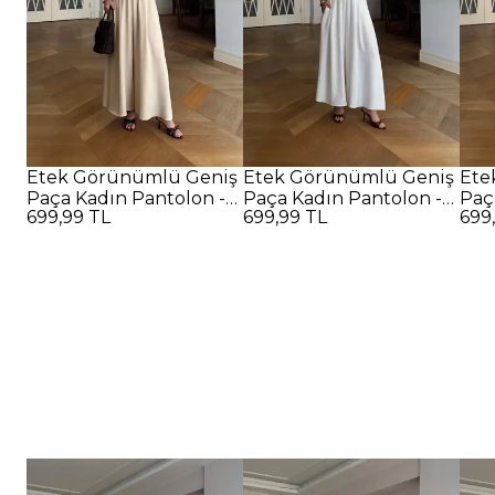
Etek Görünümlü Geniş
Etek Görünümlü Geniş
Ete
Paça Kadın Pantolon -
Paça Kadın Pantolon -
Paç
699,99 TL
699,99 TL
699
Bej
Beyaz
SİY