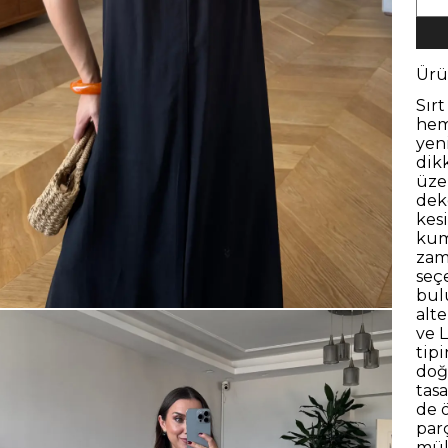
Ürü
Sır
hem
yen
dik
üze
dek
kesi
kuma
zam
seçe
bul
alt
ve 
tip
doğ
tas
de 
par
mük