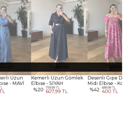
kendi
Tükendi
Tükendi
merli Uzun
Kemerli Uzun Gömlek
Desenli Gipe Deta
ise - MAVİ
Elbise - SİYAH
Midi Elbise - Koy
TL
759,99 TL
689,99 TL
Pembe
%
20
%
42
TL
607,99 TL
400 TL