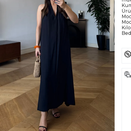
Kum
Ürü
Mod
Mod
Kilo
Bede