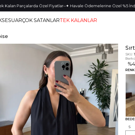
•
•
•
•
an Parçalarda Özel Fiyatlar
✦ Havale Ödemelerine Özel %5 İndirim
KSESUAR
ÇOK SATANLAR
TEK KALANLAR
bise
Sır
SKU:
Barko
%
RENK
BEDE
S