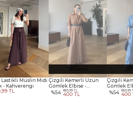
Tükendi
Tü
 Lastikli Müslin Midi
Çizgili Kemerli Uzun
Çizgili Ke
k - Kahverengi
Gömlek Elbise -
Gömlek Elb
9,99 TL
865,99 TL
865,99 
Kahverengi
%
54
%
54
400 TL
400 