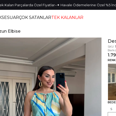
•
•
•
•
lan Parçalarda Özel Fiyatlar
✦ Havale Ödemelerine Özel %5 İndirim
KSESUAR
ÇOK SATANLAR
TEK KALANLAR
zun Elbise
Des
SKU:
Barko
1.7
RENK
BEDE
S