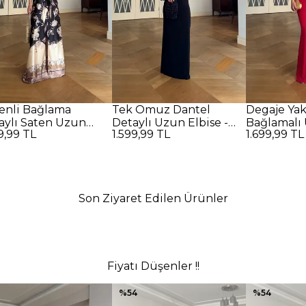
enli Bağlama
Tek Omuz Dantel
Degaje Ya
aylı Saten Uzun
Detaylı Uzun Elbise -
Bağlamalı 
9,99 TL
1.599,99 TL
1.699,99 TL
se - SİYAH
SİYAH
Kırmızı
Son Ziyaret Edilen Ürünler
Fiyatı Düşenler !!
%
54
%
54