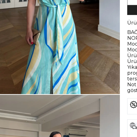
Ürü
BAĞ
NOR
Mod
Mod
Ürü
Ürü
Yık
pro
ter
Not 
göst