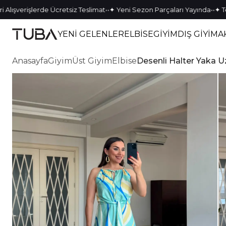
•
•
•
•
verişlerde Ücretsiz Teslimat
✦ Yeni Sezon Parçaları Yayında
✦ Tek Ka
YENİ GELENLER
ELBİSE
GİYİM
DIŞ GİYİM
A
Anasayfa
Giyim
Üst Giyim
Elbise
Desenli Halter Yaka U