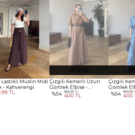
Tükendi
Tü
 Lastikli Müslin Midi
Çizgili Kemerli Uzun
Çizgili Ke
k - Kahverengi
Gömlek Elbise -
Gömlek Elb
9,99 TL
865,99 TL
865,99 
Kahverengi
%
54
%
54
400 TL
400 