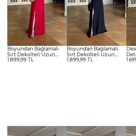
Boyundan Bağlamalı
Boyundan Bağlamalı
Des
Sırt Dekolteli Uzun
Sırt Dekolteli Uzun
Det
1.899,99 TL
1.899,99 TL
1.69
Elbise - Kırmızı
Elbise - SİYAH
Elbi