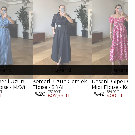
kendi
Tükendi
Tükendi
merli Uzun
Kemerli Uzun Gömlek
Desenli Gipe Deta
ise - MAVİ
Elbise - SİYAH
Midi Elbise - Koy
TL
759,99 TL
689,99 TL
Pembe
%
20
%
42
TL
607,99 TL
400 TL