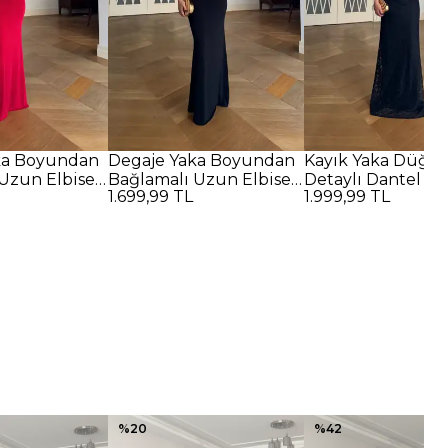
ka Boyundan
Degaje Yaka Boyundan
Kayık Yaka Düğü
Uzun Elbise -
Bağlamalı Uzun Elbise -
Detaylı Dantel U
1.699,99 TL
1.999,99 TL
SİYAH
Elbise - SİYAH
%
20
%
42