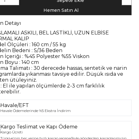
1
Sepete Ekle
Hemen Satın Al
n Detayı
LAMALI ASKILI, BEL LASTİKLİ, UZUN ELBİSE
MAL KALIP
el Ölçüleri : 160 cm / 55 kg
elin Bedeni : S/36 Beden
n İçeriği : %45 Polyester %55 Viskon
n Boyu : 140 cm
ama Talimatı : 30 derecede hassas, sentetik ve narin
gramlarda yıkanması tavsiye edilir. Düşük ısıda ve
sten ütüleyiniz.
: El ile yapılan ölçümlerde 2-3 cm farklılık
erebilir.
Havale/EFT
Havale Ödemelerinde %5 Ekstra İndirim
Kargo Teslimat ve Kapı Ödeme
Kargo Ücreti
Türkiye'nin her yerine hızlı kargo seçeneğiyle gönderilen kargolarımızın