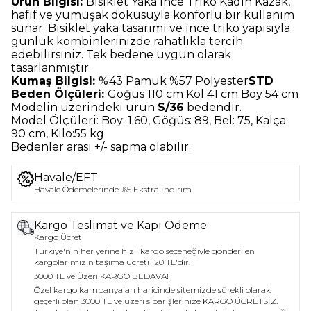
Ürün Bilgisi:
Bisiklet Yaka İnce Triko Kadın Kazak
,
hafif ve yumuşak dokusuyla konforlu bir kullanım
sunar.
Bisiklet yaka tasarımı ve ince triko yapısıyla
günlük kombinlerinizde rahatlıkla tercih
edebilirsiniz.
Tek bedene uygun olarak
tasarlanmıştır.
Kumaş Bilgisi:
%43 Pamuk %57 Polyester
STD
Beden Ölçüleri:
Göğüs 110 cm Kol 41 cm Boy 54 cm
Modelin üzerindeki ürün
S/36
bedendir.
Model Ölçüleri:
Boy: 1.60, Göğüs: 89, Bel: 75, Kalça:
90 cm, Kilo:55 kg
Bedenler arası +/- sapma olabilir.
Havale/EFT
Havale Ödemelerinde %5 Ekstra İndirim
Kargo Teslimat ve Kapı Ödeme
Kargo Ücreti
Türkiye'nin her yerine hızlı kargo seçeneğiyle gönderilen
kargolarımızın taşıma ücreti 120 TL'dir.
3000 TL ve Üzeri KARGO BEDAVA!
Özel kargo kampanyaları haricinde sitemizde sürekli olarak
geçerli olan 3000 TL ve üzeri siparişlerinize KARGO ÜCRETSİZ.