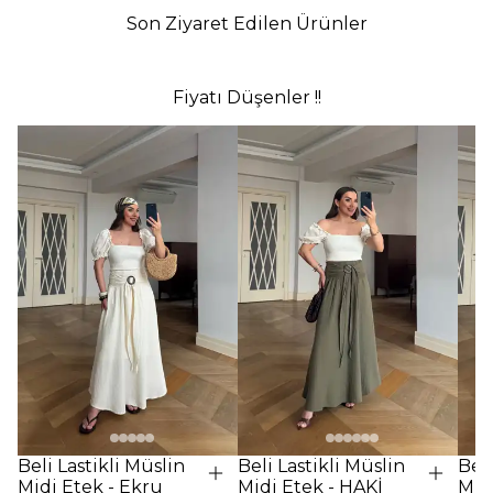
Son Ziyaret Edilen Ürünler
Fiyatı Düşenler !!
Beli Lastikli Müslin
Beli Lastikli Müslin
Beli
Midi Etek - Ekru
Midi Etek - HAKİ
Midi