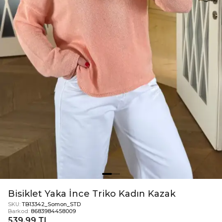
Bisiklet Yaka İnce Triko Kadın Kazak
SKU:
TB13342_Somon_STD
Barkod:
8683984458009
539,99 TL