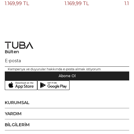
1.169,99 TL
1.169,99 TL
1.16
Kah
Bülten
Kampanya ve duyurular hakkında e-posta almak istiyorum.
Abone Ol
KURUMSAL
YARDIM
BİLGİLERİM