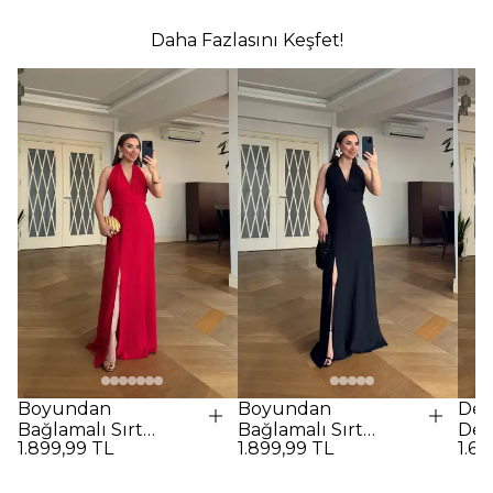
Daha Fazlasını Keşfet!
Boyundan
Boyundan
Des
Bağlamalı Sırt
Bağlamalı Sırt
Det
1.899,99 TL
1.899,99 TL
1.69
Dekolteli Uzun
Dekolteli Uzun
Elbi
Elbise - Kırmızı
Elbise - SİYAH