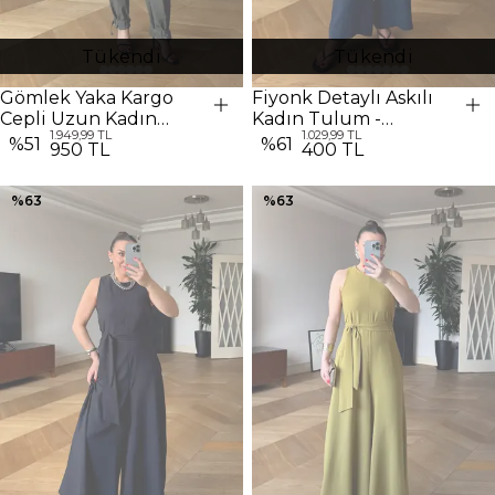
Tükendi
Tükendi
Gömlek Yaka Kargo
Fiyonk Detaylı Askılı
Cepli Uzun Kadın
Kadın Tulum -
1.949,99 TL
1.029,99 TL
Tulum - HAKİ
Lacivert
%
51
%
61
950 TL
400 TL
%
63
%
63