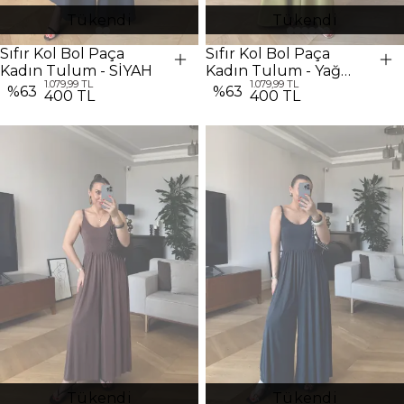
Tükendi
Tükendi
Sıfır Kol Bol Paça
Sıfır Kol Bol Paça
Kadın Tulum - SİYAH
Kadın Tulum - Yağ
1.079,99 TL
1.079,99 TL
Yeşil
%
63
%
63
400 TL
400 TL
Tükendi
Tükendi