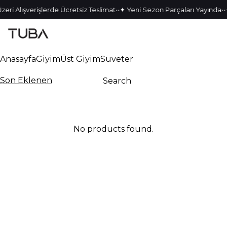
•
•
•
•
zeri Alışverişlerde Ücretsiz Teslimat
✦ Yeni Sezon Parçaları Yayında
Anasayfa
Giyim
Üst Giyim
Süveter
Son Eklenen
No products found.