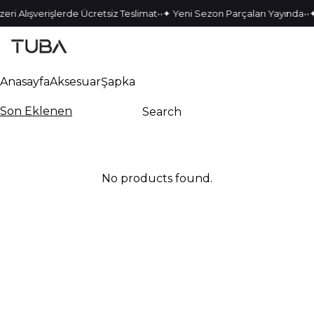
•
•
•
•
eri Alışverişlerde Ücretsiz Teslimat
✦ Yeni Sezon Parçaları Yayında
✦
Anasayfa
Aksesuar
Şapka
Son Eklenen
No products found.