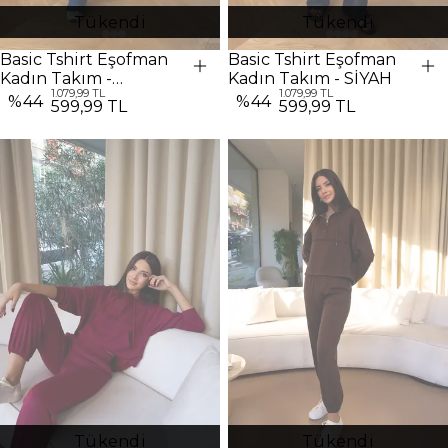
Tükendi
Tükendi
Basic Tshirt Eşofman
Basic Tshirt Eşofman
Kadın Takım -
Kadın Takım - SİYAH
1.079,99 TL
1.079,99 TL
Lacivert
%
44
%
44
599,99 TL
599,99 TL
Tükendi
Tükendi