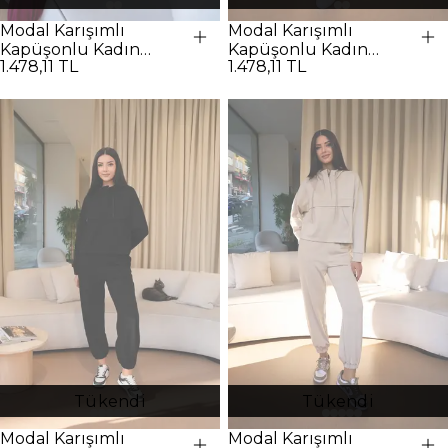
Modal Karışımlı
Modal Karışımlı
Kapüşonlu Kadın
Kapüşonlu Kadın
1.478,11 TL
1.478,11 TL
Eşofman Takımı -
Eşofman Takımı -
BORDO
Kahverengi
Tükendi
Tükendi
Modal Karışımlı
Modal Karışımlı