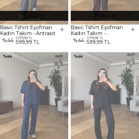
Tükendi
Tükendi
Basic Tshirt Eşofman
Basic Tshirt Eşofman
Kadın Takım - Antrasit
Kadın Takım -
1.079,99 TL
1.079,99 TL
Kahverengi
%
44
%
44
599,99 TL
599,99 TL
%
44
%
44