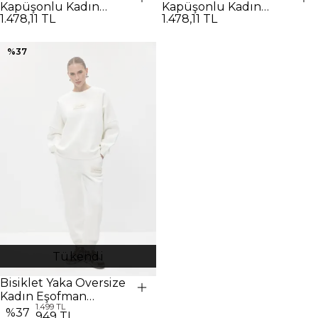
Kapüşonlu Kadın
Kapüşonlu Kadın
1.478,11 TL
1.478,11 TL
Eşofman Takımı -
Eşofman Takımı - Taş
SİYAH
%
37
Tükendi
Bisiklet Yaka Oversize
Kadın Eşofman
1.499 TL
Takımı - Ekru
%
37
949 TL