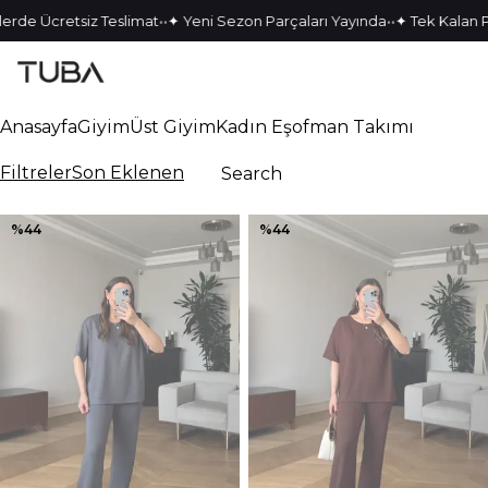
•
•
•
•
erde Ücretsiz Teslimat
✦ Yeni Sezon Parçaları Yayında
✦ Tek Kalan Pa
Anasayfa
Giyim
Üst Giyim
Kadın Eşofman Takımı
Filtreler
Son Eklenen
%
44
%
44