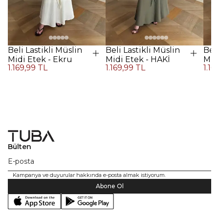
Beli Lastikli Müslin
Beli Lastikli Müslin
Beli
Midi Etek - Ekru
Midi Etek - HAKİ
Midi
1.169,99 TL
1.169,99 TL
1.16
Kah
Bülten
Kampanya ve duyurular hakkında e-posta almak istiyorum.
Abone Ol