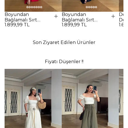
Boyundan
Boyundan
Des
Bağlamalı Sırt
Bağlamalı Sırt
Det
1.899,99 TL
1.899,99 TL
1.69
Dekolteli Uzun
Dekolteli Uzun
Elbi
Elbise - Kırmızı
Elbise - SİYAH
Son Ziyaret Edilen Ürünler
Fiyatı Düşenler !!