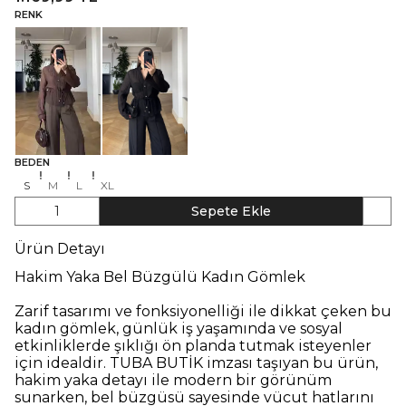
RENK
BEDEN
S
M
L
XL
1
Sepete Ekle
Ürün Detayı
Hakim Yaka Bel Büzgülü Kadın Gömlek
Zarif tasarımı ve fonksiyonelliği ile dikkat çeken bu
kadın gömlek, günlük iş yaşamında ve sosyal
etkinliklerde şıklığı ön planda tutmak isteyenler
için idealdir. TUBA BUTİK imzası taşıyan bu ürün,
hakim yaka detayı ile modern bir görünüm
sunarken, bel büzgüsü sayesinde vücut hatlarını