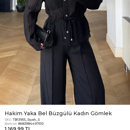
Hakim Yaka Bel Büzgülü Kadın Gömlek
SKU:
TB13955_Siyah_S
Barkod:
8683984497510
1.169,99 TL