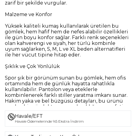
zarif bir şekilde vurgular.
Malzeme ve Konfor
Yüksek kaliteli kumaş kullanılarak üretilen bu
gömlek, hem hafif hem de nefes alabilir özellikleri
ile gün boyu konfor sağlar. Farklı renk seçenekleri
olan kahverengi ve siyah, her türlü kombinle
uyum sağlarken, S, M, L ve XL beden alternatifleri
ile her vücut tipine hitap eder.
Şıklık ve Çok Yönlülük
Spor şık bir görünüm sunan bu gömlek, hem ofis
ortamında hem de günlük hayatta rahatlıkla
kullanılabilir. Pantolon veya eteklerle
kombinlenerek farklı stiller yaratma imkanı sunar.
Hakim yaka ve bel büzgüsü detayları, bu ürünü
sıradan bir gömlekten ayırarak, şıklığı ve zarafeti
bir araya getirir.
Havale/EFT
Havale Ödemelerinde %5 Ekstra İndirim
TUBA BUTİK’in Hakim Yaka Bel Büzgülü Kadın
Gömleği, stil sahibi kadınların gardırobunda
mutlaka bulunması gereken bir parçadır.