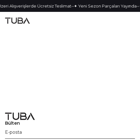
•
•
•
•
zeri Alışverişlerde Ücretsiz Teslimat
✦ Yeni Sezon Parçaları Yayında
Bülten