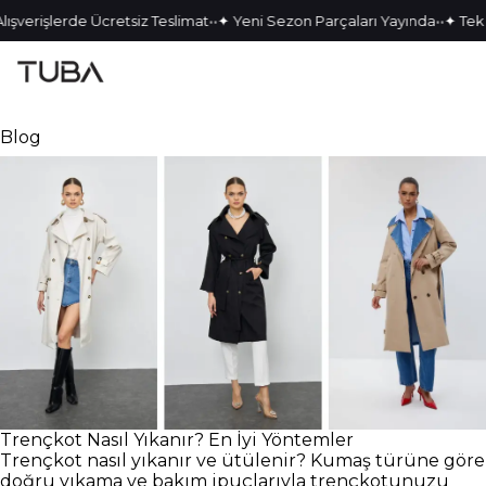
•
•
•
•
rişlerde Ücretsiz Teslimat
✦ Yeni Sezon Parçaları Yayında
✦ Tek Kala
Blog
Trençkot Nasıl Yıkanır? En İyi Yöntemler
Trençkot nasıl yıkanır ve ütülenir? Kumaş türüne göre
doğru yıkama ve bakım ipuçlarıyla trençkotunuzu