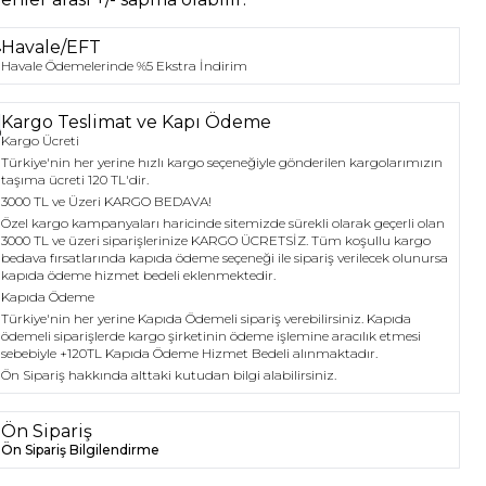
Havale/EFT
Havale Ödemelerinde %5 Ekstra İndirim
Kargo Teslimat ve Kapı Ödeme
Kargo Ücreti
Türkiye'nin her yerine hızlı kargo seçeneğiyle gönderilen kargolarımızın
taşıma ücreti 120 TL'dir.
3000 TL ve Üzeri KARGO BEDAVA!
Özel kargo kampanyaları haricinde sitemizde sürekli olarak geçerli olan
3000 TL ve üzeri siparişlerinize KARGO ÜCRETSİZ. Tüm koşullu kargo
bedava fırsatlarında kapıda ödeme seçeneği ile sipariş verilecek olunursa
kapıda ödeme hizmet bedeli eklenmektedir.
Kapıda Ödeme
Türkiye'nin her yerine Kapıda Ödemeli sipariş verebilirsiniz. Kapıda
ödemeli siparişlerde kargo şirketinin ödeme işlemine aracılık etmesi
sebebiyle +120TL Kapıda Ödeme Hizmet Bedeli alınmaktadır.
Ön Sipariş hakkında alttaki kutudan bilgi alabilirsiniz.
Ön Sipariş
Ön Sipariş Bilgilendirme