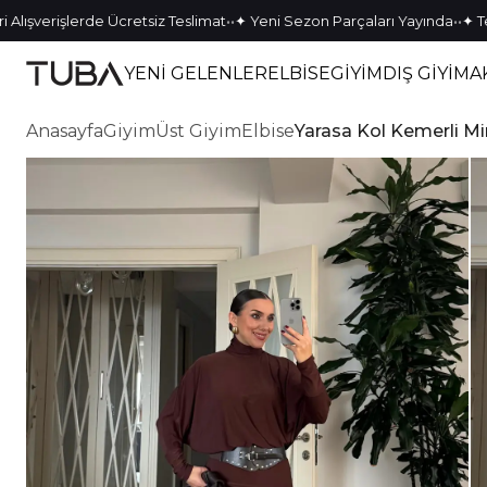
•
•
•
•
işlerde Ücretsiz Teslimat
✦ Yeni Sezon Parçaları Yayında
✦ Tek Kalan
YENİ GELENLER
ELBİSE
GİYİM
DIŞ GİYİM
A
Anasayfa
Giyim
Üst Giyim
Elbise
Yarasa Kol Kemerli Mi