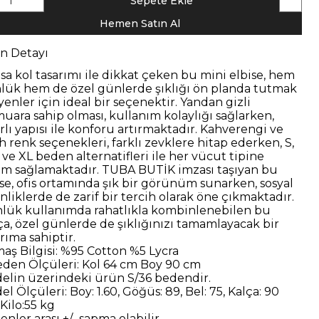
1
Sepete Ekle
Hemen Satın Al
n Detayı
asa kol tasarımı ile dikkat çeken bu mini elbise, hem
lük hem de özel günlerde şıklığı ön planda tutmak
yenler için ideal bir seçenektir. Yandan gizli
muara sahip olması, kullanım kolaylığı sağlarken,
rlı yapısı ile konforu artırmaktadır. Kahverengi ve
h renk seçenekleri, farklı zevklere hitap ederken, S,
 ve XL beden alternatifleri ile her vücut tipine
m sağlamaktadır. TUBA BUTİK imzası taşıyan bu
ise, ofis ortamında şık bir görünüm sunarken, sosyal
nliklerde de zarif bir tercih olarak öne çıkmaktadır.
lük kullanımda rahatlıkla kombinlenebilen bu
ça, özel günlerde de şıklığınızı tamamlayacak bir
rıma sahiptir.
aş Bilgisi:
%95 Cotton %5 Lycra
eden Ölçüleri:
Kol 64 cm Boy 90 cm
elin üzerindeki ürün
S/36
bedendir.
el Ölçüleri:
Boy: 1.60, Göğüs: 89, Bel: 75, Kalça: 90
Kilo:55 kg
nler arası +/- sapma olabilir.