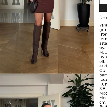
Ürü
Yar
gün
iste
fer
asta
siya
M, L
uyu
elb
etki
Gün
par
tasa
Kum
S B
Mod
Mod
cm, 
Bede