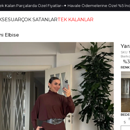
•
•
•
•
 Parçalarda Özel Fiyatlar
✦ Havale Ödemelerine Özel %5 İndirim
✦ 3
KSESUAR
ÇOK SATANLAR
TEK KALANLAR
ni Elbise
Yar
SKU:
Barko
%
RENK
BEDE
S