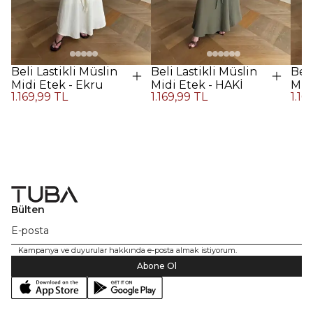
Beli Lastikli Müslin
Beli Lastikli Müslin
Beli
Midi Etek - Ekru
Midi Etek - HAKİ
Midi
1.169,99 TL
1.169,99 TL
1.16
Kah
Bülten
Kampanya ve duyurular hakkında e-posta almak istiyorum.
Abone Ol