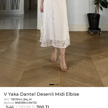
V Yaka Dantel Desenli Midi Elbise
SKU:
TB13940_Bej_M
Barkod:
8683984496735
%
46
1.299,99 TL
700 TL