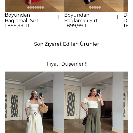
Boyundan
Boyundan
Des
Bağlamalı Sırt
Bağlamalı Sırt
Det
1.899,99 TL
1.899,99 TL
1.69
Dekolteli Uzun
Dekolteli Uzun
Elbi
Elbise - Kırmızı
Elbise - SİYAH
Son Ziyaret Edilen Ürünler
Fiyatı Düşenler !!