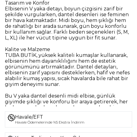
Tasarım ve Konfor
Elbisenin V yaka detayı, boyun çizgisini zarif bir
şekilde vurgularken, dantel desenleri ise feminen
bir hava katmaktadır. Midi boyu, hem şıklığı hem
de rahatlığı bir arada sunarak, gün boyu konforlu
bir kullanım sağlar. Farklı beden seçenekleri (S, M,
L, XL) ile her vücut tipine uygun bir fit sunar.
Kalite ve Malzeme
TUBA BUTİK, yüksek kaliteli kumaşlar kullanarak,
elbisenin hem dayanıklılığını hem de estetik
görünümünü artırmaktadır. Dantel detayları,
elbisenin zarif yapısını desteklerken, hafif ve nefes
alabilir kumaş yapısı, sıcak havalarda bile rahat bir
giyim deneyimi sunar.
Bu V yaka dantel desenli midi elbise, günlük
giyimde şıklığı ve konforu bir araya getirerek, her
kadının gardırobunda yer alması gereken bir
parçadır.
Havale/EFT
Havale Ödemelerinde %5 Ekstra İndirim