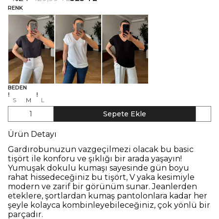
RENK
BEDEN
S
M
L
1
Sepete Ekle
Ürün Detayı
Gardırobunuzun vazgeçilmezi olacak bu basic
tişört ile konforu ve şıklığı bir arada yaşayın!
Yumuşak dokulu kumaşı sayesinde gün boyu
rahat hissedeceğiniz bu tişört, V yaka kesimiyle
modern ve zarif bir görünüm sunar. Jeanlerden
eteklere, şortlardan kumaş pantolonlara kadar her
şeyle kolayca kombinleyebileceğiniz, çok yönlü bir
parçadır.