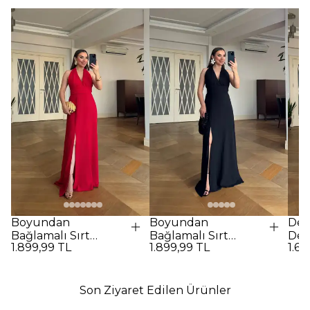
Boyundan
Boyundan
Des
Bağlamalı Sırt
Bağlamalı Sırt
Det
1.899,99 TL
1.899,99 TL
1.69
Dekolteli Uzun
Dekolteli Uzun
Elbi
Elbise - Kırmızı
Elbise - SİYAH
Son Ziyaret Edilen Ürünler