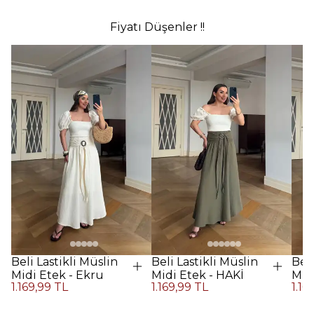
Fiyatı Düşenler !!
Beli Lastikli Müslin
Beli Lastikli Müslin
Beli
Midi Etek - Ekru
Midi Etek - HAKİ
Midi
1.169,99 TL
1.169,99 TL
1.16
Kah