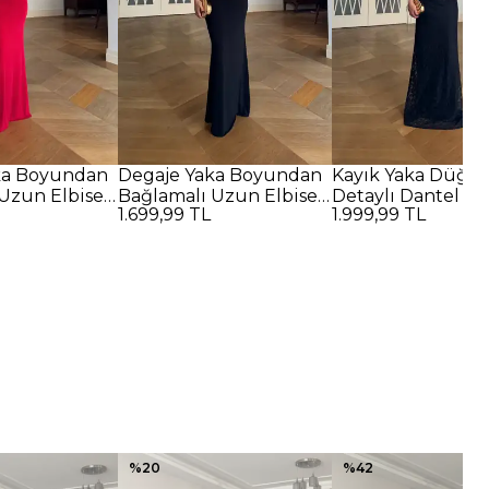
ka Boyundan
Degaje Yaka Boyundan
Kayık Yaka Düğü
Uzun Elbise -
Bağlamalı Uzun Elbise -
Detaylı Dantel U
1.699,99 TL
1.999,99 TL
SİYAH
Elbise - SİYAH
%
20
%
42