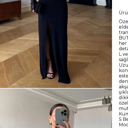
Ürü
Öze
eld
tra
BUTİ
her
det
L v
sağ
Uzu
kon
est
den
akş
şıkl
dik
özel
mut
Kum
S B
Mod