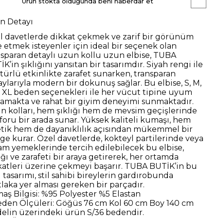
Ürün stokta olduğunda beni haberdar et
n Detayı
l davetlerde dikkat çekmek ve zarif bir görünüm
e etmek isteyenler için ideal bir seçenek olan
nsparan detaylı uzun kollu uzun elbise, TUBA
K’in şıklığını yansıtan bir tasarımdır. Siyah rengi ile
 türlü etkinlikte zarafet sunarken, transparan
aylarıyla modern bir dokunuş sağlar.
Bu elbise, S, M,
e XL beden seçenekleri ile her vücut tipine uyum
lamakta ve rahat bir giyim deneyimi sunmaktadır.
n kolları, hem şıklığı hem de mevsim geçişlerinde
foru bir arada sunar. Yüksek kaliteli kumaşı, hem
etik hem de dayanıklılık açısından mükemmel bir
ge kurar.
Özel davetlerde, kokteyl partilerinde veya
am yemeklerinde tercih edilebilecek bu elbise,
ığı ve zarafeti bir araya getirerek, her ortamda
katleri üzerine çekmeyi başarır. TUBA BUTİK’in bu
 tasarımı, stil sahibi bireylerin gardırobunda
laka yer alması gereken bir parçadır.
aş Bilgisi:
%95 Polyester %5 Elastan
eden Ölçüleri:
Göğüs 76 cm Kol 60 cm Boy 140 cm
elin üzerindeki ürün
S/36
bedendir.