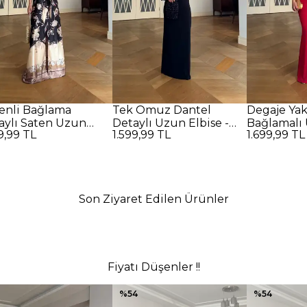
enli Bağlama
Tek Omuz Dantel
Degaje Ya
aylı Saten Uzun
Detaylı Uzun Elbise -
Bağlamalı 
9,99 TL
1.599,99 TL
1.699,99 TL
se - SİYAH
SİYAH
Kırmızı
Son Ziyaret Edilen Ürünler
Fiyatı Düşenler !!
%
54
%
54