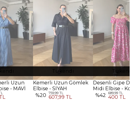
kendi
Tükendi
Tükendi
merli Uzun
Kemerli Uzun Gömlek
Desenli Gipe Deta
ise - MAVİ
Elbise - SİYAH
Midi Elbise - Koy
TL
759,99 TL
689,99 TL
Pembe
%
20
%
42
TL
607,99 TL
400 TL