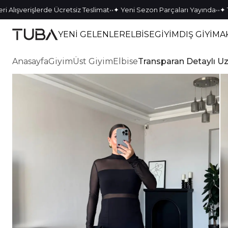
•
•
•
•
şverişlerde Ücretsiz Teslimat
✦ Yeni Sezon Parçaları Yayında
✦ Tek Ka
YENİ GELENLER
ELBİSE
GİYİM
DIŞ GİYİM
A
Anasayfa
Giyim
Üst Giyim
Elbise
Transparan Detaylı Uz