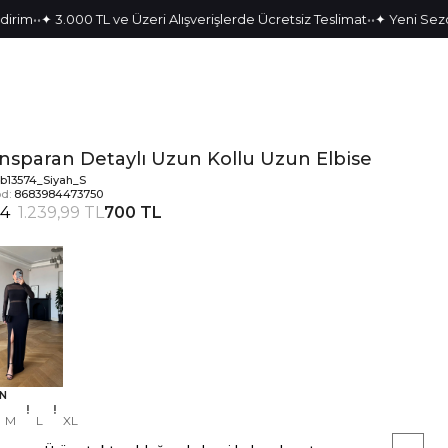
•
•
•
✦ 3.000 TL ve Üzeri Alışverişlerde Ücretsiz Teslimat
✦ Yeni Sezon Par
nsparan Detaylı Uzun Kollu Uzun Elbise
tb13574_Siyah_S
d:
8683984473750
44
1.239,99 TL
700 TL
N
M
L
XL