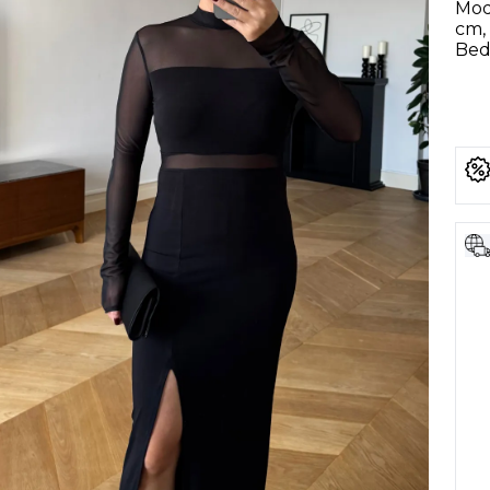
Mod
cm, 
Bede