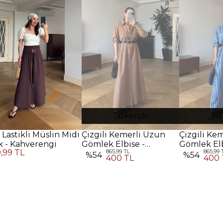
Tükendi
Tü
 Lastikli Müslin Midi
Çizgili Kemerli Uzun
Çizgili Ke
k - Kahverengi
Gömlek Elbise -
Gömlek Elb
9,99 TL
865,99 TL
865,99 
Kahverengi
%
54
%
54
400 TL
400 