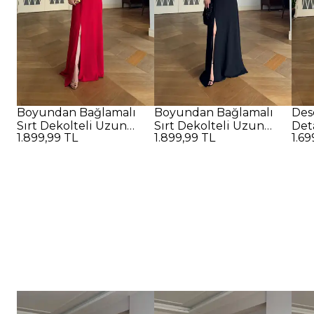
Boyundan Bağlamalı
Boyundan Bağlamalı
Des
Sırt Dekolteli Uzun
Sırt Dekolteli Uzun
Det
1.899,99 TL
1.899,99 TL
1.69
Elbise - Kırmızı
Elbise - SİYAH
Elbi