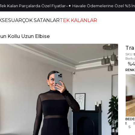
•
•
•
lan Parçalarda Özel Fiyatlar
✦ Havale Ödemelerine Özel %5 İndirim
KSESUAR
ÇOK SATANLAR
TEK KALANLAR
un Kollu Uzun Elbise
Tra
SKU:
Barko
%
RENK
BEDE
S