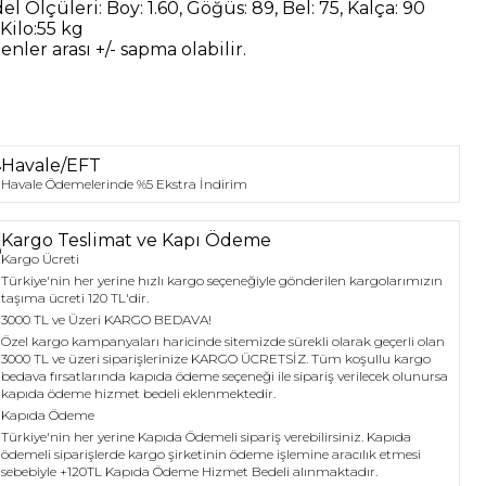
el Ölçüleri:
Boy: 1.60, Göğüs: 89, Bel: 75, Kalça: 90
Kilo:55 kg
nler arası +/- sapma olabilir.
Havale/EFT
Havale Ödemelerinde %5 Ekstra İndirim
Kargo Teslimat ve Kapı Ödeme
Kargo Ücreti
Türkiye'nin her yerine hızlı kargo seçeneğiyle gönderilen kargolarımızın
taşıma ücreti 120 TL'dir.
3000 TL ve Üzeri KARGO BEDAVA!
Özel kargo kampanyaları haricinde sitemizde sürekli olarak geçerli olan
3000 TL ve üzeri siparişlerinize KARGO ÜCRETSİZ. Tüm koşullu kargo
bedava fırsatlarında kapıda ödeme seçeneği ile sipariş verilecek olunursa
kapıda ödeme hizmet bedeli eklenmektedir.
Kapıda Ödeme
Türkiye'nin her yerine Kapıda Ödemeli sipariş verebilirsiniz. Kapıda
ödemeli siparişlerde kargo şirketinin ödeme işlemine aracılık etmesi
sebebiyle +120TL Kapıda Ödeme Hizmet Bedeli alınmaktadır.