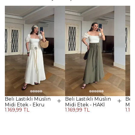
Beli Lastikli Müslin
Beli Lastikli Müslin
Beli
Midi Etek - Ekru
Midi Etek - HAKİ
Midi
1.169,99 TL
1.169,99 TL
1.16
Kah