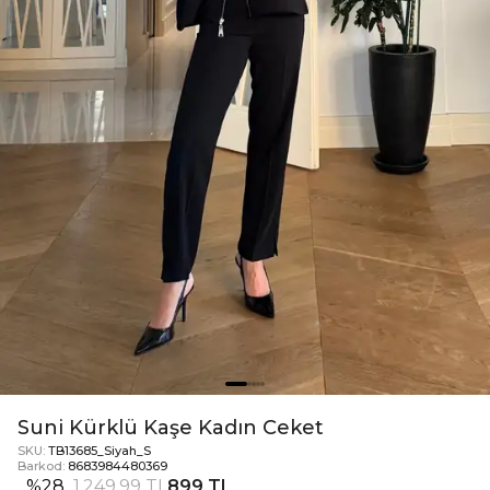
Suni Kürklü Kaşe Kadın Ceket
SKU:
TB13685_Siyah_S
Barkod:
8683984480369
%
28
1.249,99 TL
899 TL