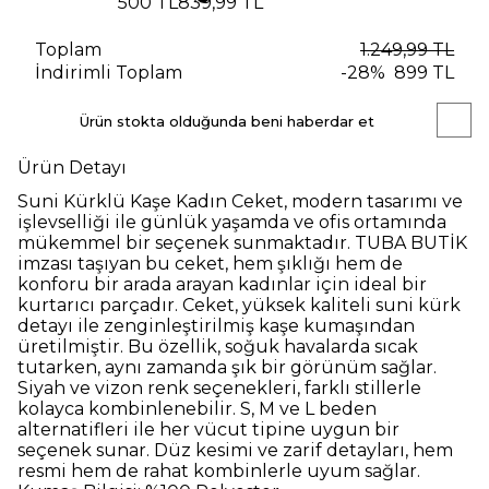
500 TL
839,99 TL
Toplam
1.249,99 TL
İndirimli Toplam
-
28
%
899 TL
Ürün stokta olduğunda beni haberdar et
Ürün Detayı
Suni Kürklü Kaşe Kadın Ceket, modern tasarımı ve
işlevselliği ile günlük yaşamda ve ofis ortamında
mükemmel bir seçenek sunmaktadır. TUBA BUTİK
imzası taşıyan bu ceket, hem şıklığı hem de
konforu bir arada arayan kadınlar için ideal bir
kurtarıcı parçadır. Ceket, yüksek kaliteli suni kürk
detayı ile zenginleştirilmiş kaşe kumaşından
üretilmiştir. Bu özellik, soğuk havalarda sıcak
tutarken, aynı zamanda şık bir görünüm sağlar.
Siyah ve vizon renk seçenekleri, farklı stillerle
kolayca kombinlenebilir. S, M ve L beden
alternatifleri ile her vücut tipine uygun bir
seçenek sunar. Düz kesimi ve zarif detayları, hem
resmi hem de rahat kombinlerle uyum sağlar.