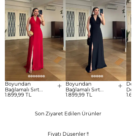
Boyundan
Boyundan
Des
Bağlamalı Sırt
Bağlamalı Sırt
Det
1.899,99 TL
1.899,99 TL
1.69
Dekolteli Uzun
Dekolteli Uzun
Elbi
Elbise - Kırmızı
Elbise - SİYAH
Son Ziyaret Edilen Ürünler
Fiyatı Düşenler !!