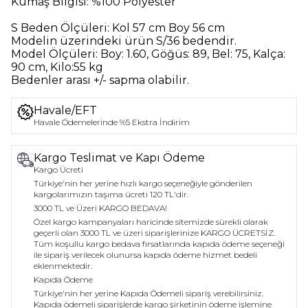
Kumaş Bilgisi:
%100 Polyester
S Beden Ölçüleri:
Kol 57 cm Boy 56 cm
Modelin üzerindeki ürün
S/36
bedendir.
Model Ölçüleri:
Boy: 1.60, Göğüs: 89, Bel: 75, Kalça:
90 cm, Kilo:55 kg
Bedenler arası +/- sapma olabilir.
Havale/EFT
Havale Ödemelerinde %5 Ekstra İndirim
Kargo Teslimat ve Kapı Ödeme
Kargo Ücreti
Türkiye'nin her yerine hızlı kargo seçeneğiyle gönderilen
kargolarımızın taşıma ücreti 120 TL'dir.
3000 TL ve Üzeri KARGO BEDAVA!
Özel kargo kampanyaları haricinde sitemizde sürekli olarak
geçerli olan 3000 TL ve üzeri siparişlerinize KARGO ÜCRETSİZ.
Tüm koşullu kargo bedava fırsatlarında kapıda ödeme seçeneği
ile sipariş verilecek olunursa kapıda ödeme hizmet bedeli
eklenmektedir.
Kapıda Ödeme
Türkiye'nin her yerine Kapıda Ödemeli sipariş verebilirsiniz.
Kapıda ödemeli siparişlerde kargo şirketinin ödeme işlemine