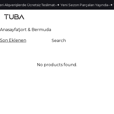
•
•
•
•
ri Alışverişlerde Ücretsiz Teslimat
✦ Yeni Sezon Parçaları Yayında
✦ 
Anasayfa
Şort & Bermuda
Son Eklenen
No products found.