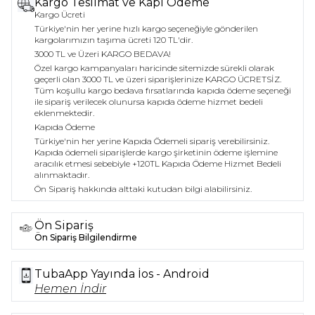
Kargo Teslimat ve Kapı Ödeme
sağlarken, şıklığı ve zarafeti simgeler.
Kargo Ücreti
Türkiye'nin her yerine hızlı kargo seçeneğiyle gönderilen
Konfor ve Uyum
kargolarımızın taşıma ücreti 120 TL'dir.
Farklı beden seçenekleri (S, M, L, XL) ile her vücut
3000 TL ve Üzeri KARGO BEDAVA!
tipine hitap eden bu elbise, kullanıcı konforunu
Özel kargo kampanyaları haricinde sitemizde sürekli olarak
ön planda tutar. Yüksek kaliteli kumaşı, hafifliği ve
geçerli olan 3000 TL ve üzeri siparişlerinize KARGO ÜCRETSİZ.
Tüm koşullu kargo bedava fırsatlarında kapıda ödeme seçeneği
esnekliği sayesinde gün boyu rahat bir deneyim
ile sipariş verilecek olunursa kapıda ödeme hizmet bedeli
sunar.
eklenmektedir.
Kapıda Ödeme
Çok Yönlülük
Türkiye'nin her yerine Kapıda Ödemeli sipariş verebilirsiniz.
Sıfır kol broş detaylı midi elbise, hem gündelik
Kapıda ödemeli siparişlerde kargo şirketinin ödeme işlemine
hem de resmi etkinliklerde kullanılabilir. Şık bir
aracılık etmesi sebebiyle +120TL Kapıda Ödeme Hizmet Bedeli
topuklu ayakkabı ile kombinlendiğinde, akşam
alınmaktadır.
davetlerinde göz alıcı bir görünüm elde edilirken,
Ön Sipariş hakkında alttaki kutudan bilgi alabilirsiniz.
spor ayakkabılarla günlük bir stil yaratmak da
mümkündür.
Ön Sipariş
Ön Sipariş Bilgilendirme
Bu elbise, TUBA BUTİK’in zarif tasarım anlayışını
yansıtan, her kadının dolabında bulunması
gereken bir parçadır.
TubaApp Yayında İos - Android
Hemen İndir