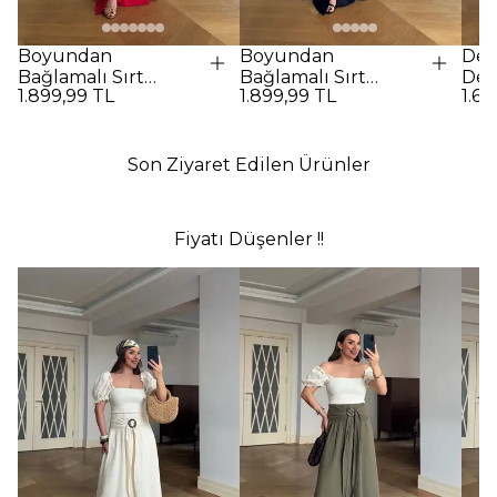
Boyundan
Boyundan
Des
Bağlamalı Sırt
Bağlamalı Sırt
Det
1.899,99 TL
1.899,99 TL
1.69
Dekolteli Uzun
Dekolteli Uzun
Elbi
Elbise - Kırmızı
Elbise - SİYAH
Son Ziyaret Edilen Ürünler
Fiyatı Düşenler !!