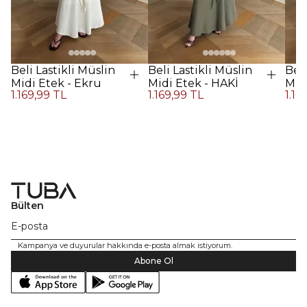
Beli Lastikli Müslin
Beli Lastikli Müslin
Beli
Midi Etek - Ekru
Midi Etek - HAKİ
Midi
1.169,99 TL
1.169,99 TL
1.16
Kah
Bülten
Kampanya ve duyurular hakkında e-posta almak istiyorum.
Abone Ol