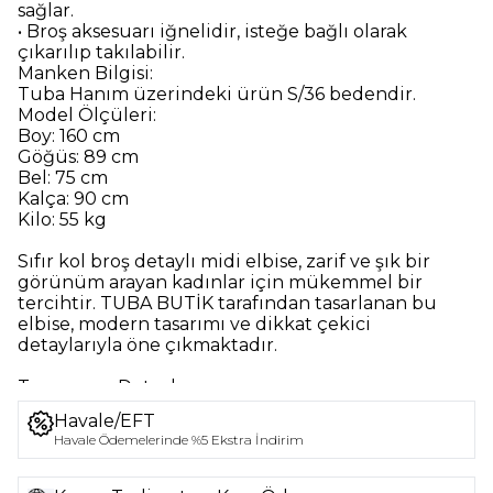
sağlar.
• Broş aksesuarı iğnelidir, isteğe bağlı olarak
çıkarılıp takılabilir.
Manken Bilgisi:
Tuba Hanım üzerindeki ürün S/36 bedendir.
Model Ölçüleri:
Boy: 160 cm
Göğüs: 89 cm
Bel: 75 cm
Kalça: 90 cm
Kilo: 55 kg
Sıfır kol broş detaylı midi elbise, zarif ve şık bir
görünüm arayan kadınlar için mükemmel bir
tercihtir. TUBA BUTİK tarafından tasarlanan bu
elbise, modern tasarımı ve dikkat çekici
detaylarıyla öne çıkmaktadır.
Tasarım ve Detaylar
Elbisenin sıfır kol yapısı, yaz aylarında ferah bir
Havale/EFT
kullanım sunarken, broş detayı ise zarif bir
Havale Ödemelerinde %5 Ekstra İndirim
dokunuş ekler. Midi boyu, hem günlük hem de
özel davetlerde rahatlıkla tercih edilebilecek bir
stil sunar. Siyah rengi, her türlü aksesuarla uyum