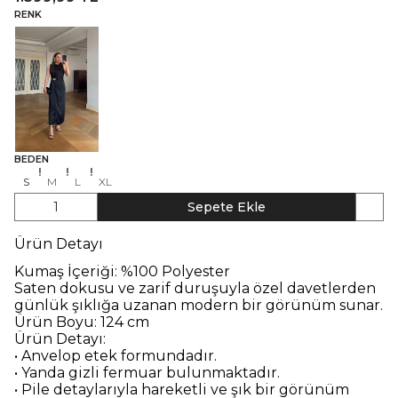
RENK
BEDEN
S
M
L
XL
1
Sepete Ekle
Ürün Detayı
Kumaş İçeriği: %100 Polyester
Saten dokusu ve zarif duruşuyla özel davetlerden
günlük şıklığa uzanan modern bir görünüm sunar.
Ürün Boyu: 124 cm
Ürün Detayı:
• Anvelop etek formundadır.
• Yanda gizli fermuar bulunmaktadır.
• Pile detaylarıyla hareketli ve şık bir görünüm