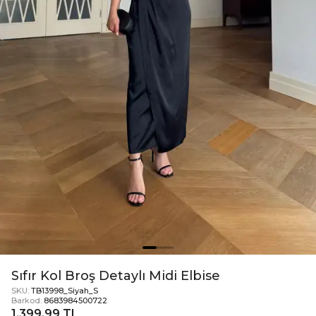
Sıfır Kol Broş Detaylı Midi Elbise
SKU:
TB13998_Siyah_S
Barkod:
8683984500722
1.399,99 TL