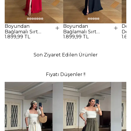
Boyundan
Boyundan
Des
Bağlamalı Sırt
Bağlamalı Sırt
Det
1.899,99 TL
1.899,99 TL
1.69
Dekolteli Uzun
Dekolteli Uzun
Elbi
Elbise - Kırmızı
Elbise - SİYAH
Son Ziyaret Edilen Ürünler
Fiyatı Düşenler !!