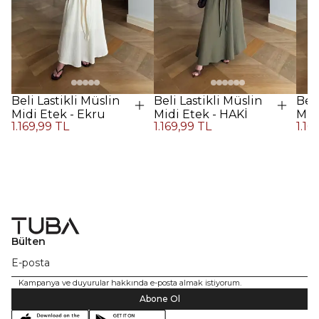
Beli Lastikli Müslin
Beli Lastikli Müslin
Beli
Midi Etek - Ekru
Midi Etek - HAKİ
Midi
1.169,99 TL
1.169,99 TL
1.16
Kah
Bülten
Kampanya ve duyurular hakkında e-posta almak istiyorum.
Abone Ol