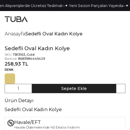
•
•
•
•
i Alışverişlerde Ücretsiz Teslimat
✦ Yeni Sezon Parçaları Yayında
✦ T
Anasayfa
Sedefli Oval Kadın Kolye
Sedefli Oval Kadın Kolye
SKU:
TB13163_Gold
Barkod:
8683984445429
258,93 TL
RENK
1
Sepete Ekle
Ürün Detayı
Sedefli Oval Kadın Kolye
Havale/EFT
Havale Ödemelerinde %5 Ekstra İndirim