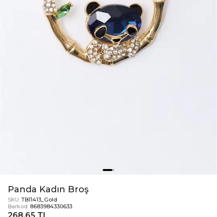
Panda Kadın Broş
SKU:
TB11413_Gold
Barkod:
8683984330633
268,65 TL