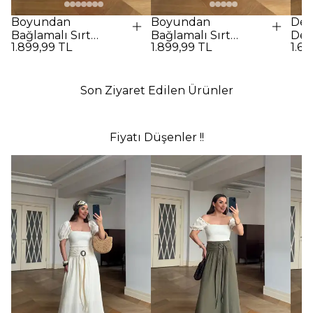
Boyundan
Boyundan
Des
Bağlamalı Sırt
Bağlamalı Sırt
Det
1.899,99 TL
1.899,99 TL
1.69
Dekolteli Uzun
Dekolteli Uzun
Elbi
Elbise - Kırmızı
Elbise - SİYAH
Son Ziyaret Edilen Ürünler
Fiyatı Düşenler !!