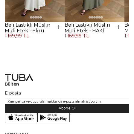
Beli Lastikli Müslin
Beli Lastikli Müslin
Beli
Midi Etek - Ekru
Midi Etek - HAKİ
Midi
1.169,99 TL
1.169,99 TL
1.16
Kah
Bülten
Kampanya ve duyurular hakkında e-posta almak istiyorum.
Abone Ol