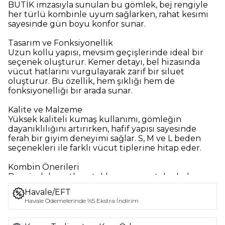
BUTİK imzasıyla sunulan bu gömlek, bej rengiyle
her türlü kombinle uyum sağlarken, rahat kesimi
sayesinde gün boyu konfor sunar.
Tasarım ve Fonksiyonellik
Uzun kollu yapısı, mevsim geçişlerinde ideal bir
seçenek oluşturur. Kemer detayı, bel hizasında
vücut hatlarını vurgulayarak zarif bir siluet
oluşturur. Bu özellik, hem şıklığı hem de
fonksiyonelliği bir arada sunar.
Kalite ve Malzeme
Yüksek kaliteli kumaş kullanımı, gömleğin
dayanıklılığını artırırken, hafif yapısı sayesinde
ferah bir giyim deneyimi sağlar. S, M ve L beden
seçenekleri ile farklı vücut tiplerine hitap eder.
Kombin Önerileri
Bu gömlek, şortlar, etekler veya pantolonlarla
kolayca kombinlenebilir. Hem günlük hem de özel
Havale/EFT
davetlerde tercih edilebilecek bir parça olarak,
Havale Ödemelerinde %5 Ekstra İndirim
dolabınızda yer alması gereken bir üründür.
Kemer detaylı uzun kollu kadın gömlek, şıklığı ve