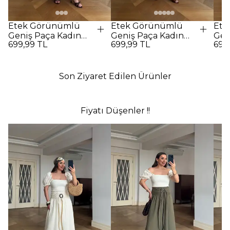
Etek Görünümlü
Etek Görünümlü
Ete
Geniş Paça Kadın
Geniş Paça Kadın
Gen
699,99 TL
699,99 TL
699
Pantolon - Bej
Pantolon - Beyaz
Pan
Son Ziyaret Edilen Ürünler
Fiyatı Düşenler !!