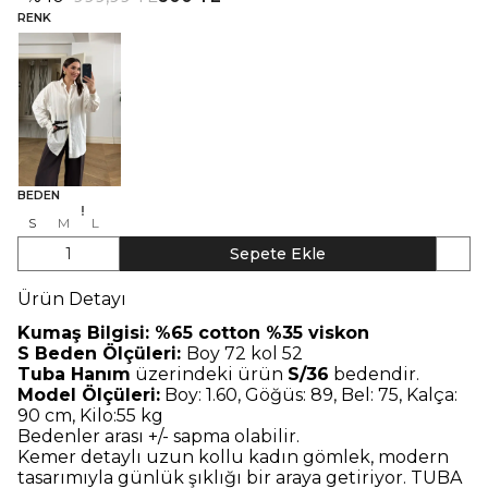
RENK
BEDEN
S
M
L
1
Sepete Ekle
Ürün Detayı
Kumaş Bilgisi: %65 cotton %35 viskon
S Beden Ölçüleri:
Boy 72 kol 52
Tuba Hanım
üzerindeki ürün
S/36
bedendir.
Model Ölçüleri:
Boy: 1.60, Göğüs: 89, Bel: 75, Kalça:
90 cm, Kilo:55 kg
Bedenler arası +/- sapma olabilir.
Kemer detaylı uzun kollu kadın gömlek, modern
tasarımıyla günlük şıklığı bir araya getiriyor. TUBA