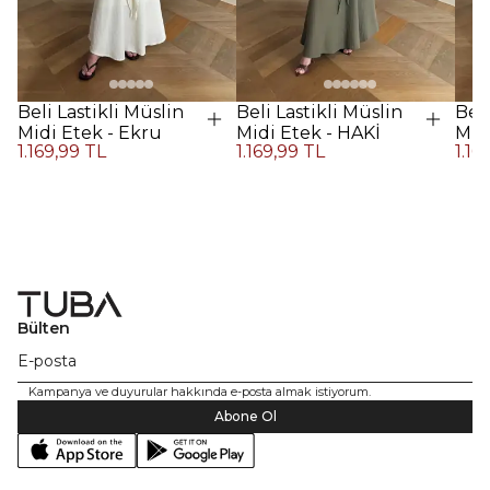
Beli Lastikli Müslin
Beli Lastikli Müslin
Beli
Midi Etek - Ekru
Midi Etek - HAKİ
Midi
1.169,99 TL
1.169,99 TL
1.16
Kah
Bülten
Kampanya ve duyurular hakkında e-posta almak istiyorum.
Abone Ol