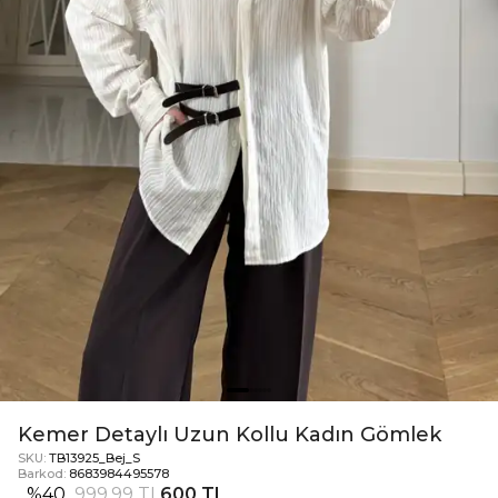
Kemer Detaylı Uzun Kollu Kadın Gömlek
SKU:
TB13925_Bej_S
Barkod:
8683984495578
%
40
999,99 TL
600 TL