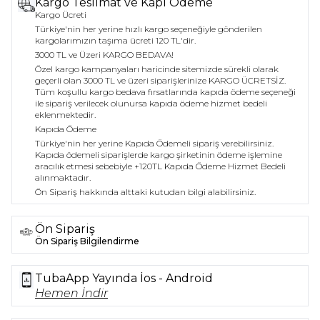
Kargo Teslimat ve Kapı Ödeme
rahatlığı bir arada arayan kadınlar için mükemmel
Kargo Ücreti
bir seçimdir.
Türkiye'nin her yerine hızlı kargo seçeneğiyle gönderilen
kargolarımızın taşıma ücreti 120 TL'dir.
3000 TL ve Üzeri KARGO BEDAVA!
Özel kargo kampanyaları haricinde sitemizde sürekli olarak
geçerli olan 3000 TL ve üzeri siparişlerinize KARGO ÜCRETSİZ.
Tüm koşullu kargo bedava fırsatlarında kapıda ödeme seçeneği
ile sipariş verilecek olunursa kapıda ödeme hizmet bedeli
eklenmektedir.
Kapıda Ödeme
Türkiye'nin her yerine Kapıda Ödemeli sipariş verebilirsiniz.
Kapıda ödemeli siparişlerde kargo şirketinin ödeme işlemine
aracılık etmesi sebebiyle +120TL Kapıda Ödeme Hizmet Bedeli
alınmaktadır.
Ön Sipariş hakkında alttaki kutudan bilgi alabilirsiniz.
Ön Sipariş
Ön Sipariş Bilgilendirme
TubaApp Yayında İos - Android
Hemen İndir