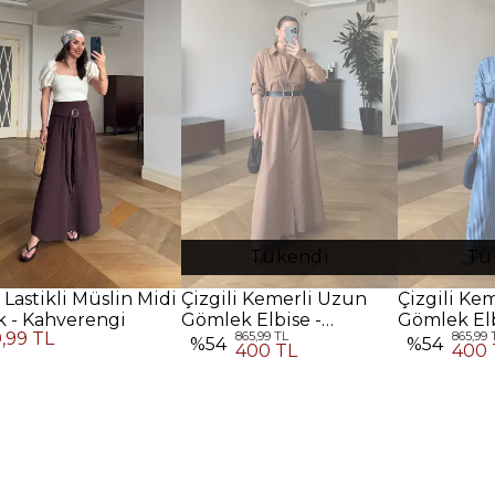
Tükendi
Tü
 Lastikli Müslin Midi
Çizgili Kemerli Uzun
Çizgili Ke
k - Kahverengi
Gömlek Elbise -
Gömlek Elb
9,99 TL
865,99 TL
865,99 
Kahverengi
%
54
%
54
400 TL
400 