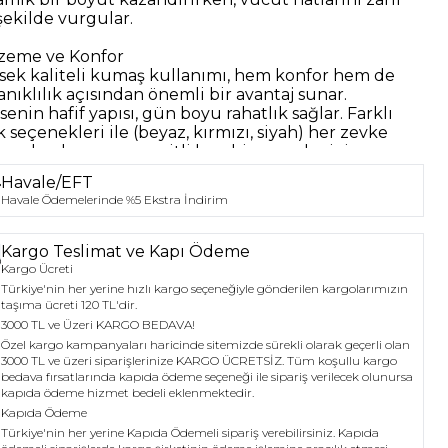
şekilde vurgular.
zeme ve Konfor
sek kaliteli kumaş kullanımı, hem konfor hem de
anıklılık açısından önemli bir avantaj sunar.
senin hafif yapısı, gün boyu rahatlık sağlar. Farklı
 seçenekleri ile (beyaz, kırmızı, siyah) her zevke
ap eden bu parça, çeşitli kombinasyonlar için
ldir.
Havale/EFT
Havale Ödemelerinde %5 Ekstra İndirim
en Seçenekleri
 ve L beden alternatifleri ile geniş bir kitleye hitap
n bu midi elbise, her bedene uygun bir kesim
Kargo Teslimat ve Kapı Ödeme
rak, kullanıcıların kendilerini özel hissetmelerini
Kargo Ücreti
ar.
Türkiye'nin her yerine hızlı kargo seçeneğiyle gönderilen kargolarımızın
taşıma ücreti 120 TL'dir.
lanım Alanları
3000 TL ve Üzeri KARGO BEDAVA!
l davetlerden günlük kullanıma kadar geniş bir
Özel kargo kampanyaları haricinde sitemizde sürekli olarak geçerli olan
azede tercih edilebilecek bu elbise, şıklığı ve
3000 TL ve üzeri siparişlerinize KARGO ÜCRETSİZ. Tüm koşullu kargo
bedava fırsatlarında kapıda ödeme seçeneği ile sipariş verilecek olunursa
feti bir arada sunar. Kayık yaka detayı, boyun
kapıda ödeme hizmet bedeli eklenmektedir.
esini zarif bir şekilde açarak, şıklığı artırır.
Kapıda Ödeme
Türkiye'nin her yerine Kapıda Ödemeli sipariş verebilirsiniz. Kapıda
A BUTİK’in Kayık Yaka Drape Detaylı Midi Elbisesi,