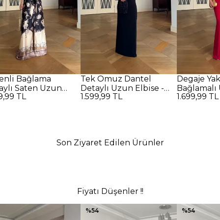
enli Bağlama
Tek Omuz Dantel
Degaje Ya
aylı Saten Uzun
Detaylı Uzun Elbise -
Bağlamalı 
9,99 TL
1.599,99 TL
1.699,99 TL
se - SİYAH
SİYAH
Kırmızı
Son Ziyaret Edilen Ürünler
Fiyatı Düşenler !!
%
54
%
54