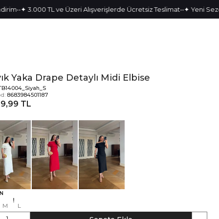
•
•
•
•
✦ 3.000 TL ve Üzeri Alışverişlerde Ücretsiz Teslimat
✦ Yeni Sezon Pa
ık Yaka Drape Detaylı Midi Elbise
TB14004_Siyah_S
d:
8683984501187
29,99 TL
N
M
L