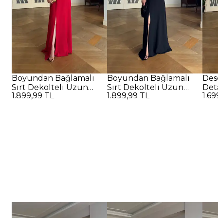
Boyundan Bağlamalı
Boyundan Bağlamalı
Des
Sırt Dekolteli Uzun
Sırt Dekolteli Uzun
Det
1.899,99 TL
1.899,99 TL
1.69
Elbise - Kırmızı
Elbise - SİYAH
Elbi