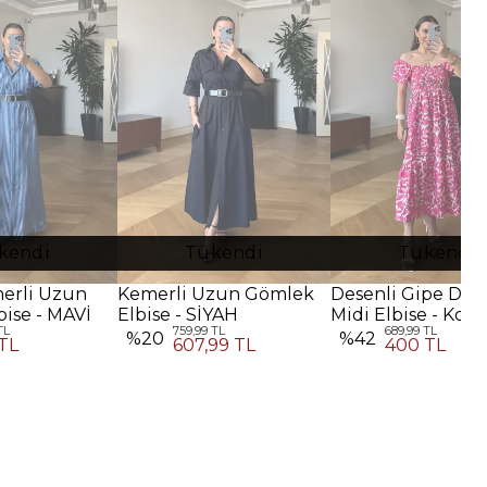
kendi
Tükendi
Tükendi
merli Uzun
Kemerli Uzun Gömlek
Desenli Gipe Deta
ise - MAVİ
Elbise - SİYAH
Midi Elbise - Koy
TL
759,99 TL
689,99 TL
Pembe
%
20
%
42
TL
607,99 TL
400 TL