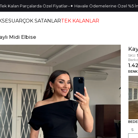
•
•
alan Parçalarda Özel Fiyatlar
✦ Havale Ödemelerine Özel %5 İndirim
KSESUAR
ÇOK SATANLAR
TEK KALANLAR
ylı Midi Elbise
Kay
SKU:
Barko
1.4
RENK
BEDE
S