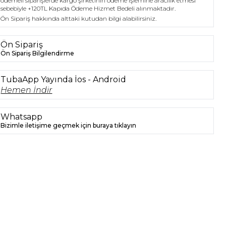
ödemeli siparişlerde kargo şirketinin ödeme işlemine aracılık etmesi
ern kadınların gardırobunda mutlaka bulunması
sebebiyle +120TL Kapıda Ödeme Hizmet Bedeli alınmaktadır.
eken bir parça olarak öne çıkmaktadır.
Ön Sipariş hakkında alttaki kutudan bilgi alabilirsiniz.
Ön Sipariş
Ön Sipariş Bilgilendirme
TubaApp Yayında İos - Android
Hemen İndir
Whatsapp
Bizimle iletişime geçmek için buraya tıklayın