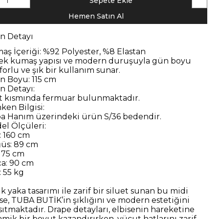
1
Sepete Ekle
Hemen Satın Al
n Detayı
aş İçeriği: %92 Polyester, %8 Elastan
ek kumaş yapısı ve modern duruşuyla gün boyu
forlu ve şık bir kullanım sunar.
n Boyu: 115 cm
n Detayı:
ırt kısmında fermuar bulunmaktadır.
ken Bilgisi:
a Hanım üzerindeki ürün S/36 bedendir.
el Ölçüleri:
: 160 cm
üs: 89 cm
: 75 cm
ça: 90 cm
: 55 kg
k yaka tasarımı ile zarif bir siluet sunan bu midi
ise, TUBA BUTİK’in şıklığını ve modern estetiğini
sıtmaktadır. Drape detayları, elbisenin hareketine
amik bir boyut kazandırırken, vücut hatlarını zarif