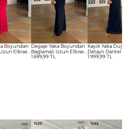
ka Boyundan
Degaje Yaka Boyundan
Kayık Yaka Düğü
Uzun Elbise -
Bağlamalı Uzun Elbise -
Detaylı Dantel U
1.699,99 TL
1.999,99 TL
SİYAH
Elbise - SİYAH
%
20
%
42