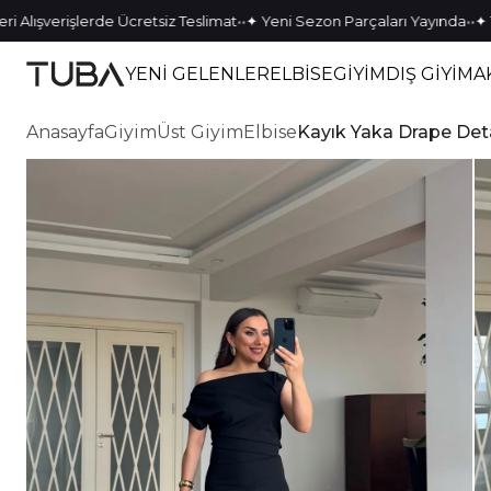
•
•
•
•
şverişlerde Ücretsiz Teslimat
✦ Yeni Sezon Parçaları Yayında
✦ Tek K
YENİ GELENLER
ELBİSE
GİYİM
DIŞ GİYİM
A
Anasayfa
Giyim
Üst Giyim
Elbise
Kayık Yaka Drape Deta