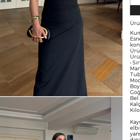
Ürü
Kum
Esn
kon
Ürü
Ürü
• S
Man
Tub
Mod
Boy
Göğ
Bel
Kal
Kilo
Kayı
elb
yan
din