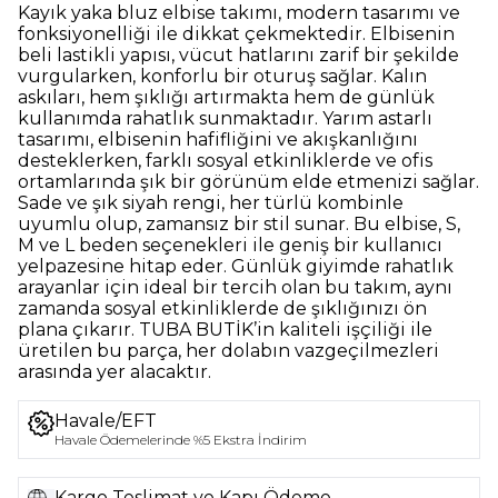
Kayık yaka bluz elbise takımı, modern tasarımı ve
fonksiyonelliği ile dikkat çekmektedir. Elbisenin
beli lastikli yapısı, vücut hatlarını zarif bir şekilde
vurgularken, konforlu bir oturuş sağlar. Kalın
askıları, hem şıklığı artırmakta hem de günlük
kullanımda rahatlık sunmaktadır. Yarım astarlı
tasarımı, elbisenin hafifliğini ve akışkanlığını
desteklerken, farklı sosyal etkinliklerde ve ofis
ortamlarında şık bir görünüm elde etmenizi sağlar.
Sade ve şık siyah rengi, her türlü kombinle
uyumlu olup, zamansız bir stil sunar. Bu elbise, S,
M ve L beden seçenekleri ile geniş bir kullanıcı
yelpazesine hitap eder. Günlük giyimde rahatlık
arayanlar için ideal bir tercih olan bu takım, aynı
zamanda sosyal etkinliklerde de şıklığınızı ön
plana çıkarır. TUBA BUTİK’in kaliteli işçiliği ile
üretilen bu parça, her dolabın vazgeçilmezleri
arasında yer alacaktır.
Havale/EFT
Havale Ödemelerinde %5 Ekstra İndirim
Kargo Teslimat ve Kapı Ödeme