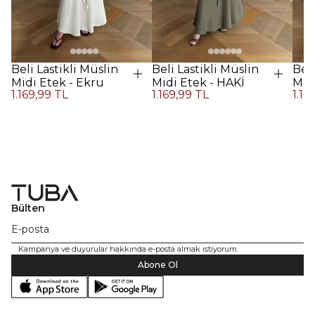
Beli Lastikli Müslin
Beli Lastikli Müslin
Beli
Midi Etek - Ekru
Midi Etek - HAKİ
Midi
1.169,99 TL
1.169,99 TL
1.16
Kah
Bülten
Kampanya ve duyurular hakkında e-posta almak istiyorum.
Abone Ol