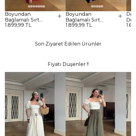
Boyundan
Boyundan
Des
Bağlamalı Sırt
Bağlamalı Sırt
Det
1.899,99 TL
1.899,99 TL
1.69
Dekolteli Uzun
Dekolteli Uzun
Elbi
Elbise - Kırmızı
Elbise - SİYAH
Son Ziyaret Edilen Ürünler
Fiyatı Düşenler !!