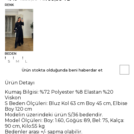
RENK
BEDEN
S
M
L
Ürün stokta olduğunda beni haberdar et
Ürün Detayı
Kumaş Bilgisi:
%72 Polyester %8 Elastan %20
Viskon
S Beden Ölçüleri
: Bluz Kol 63 cm Boy 45 cm, Elbise
Boy 120 cm
Modelin üzerindeki ürün
S/36
bedendir.
Model Ölçüleri:
Boy: 1.60, Göğüs: 89, Bel: 75, Kalça:
90 cm, Kilo:55 kg
Bedenler arası +/- sapma olabilir.