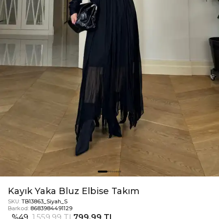
Kayık Yaka Bluz Elbise Takım
SKU:
TB13863_Siyah_S
Barkod:
8683984491129
%
49
1.559,99 TL
799,99 TL