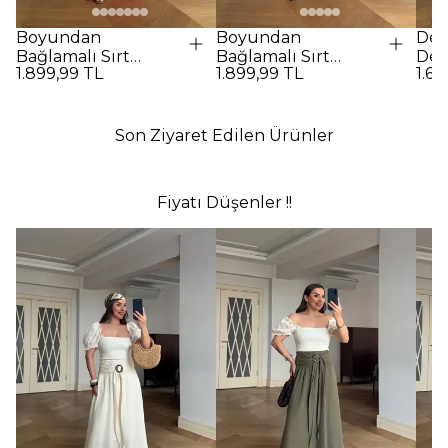
Boyundan
Boyundan
Des
Bağlamalı Sırt
Bağlamalı Sırt
Det
1.899,99 TL
1.899,99 TL
1.69
Dekolteli Uzun
Dekolteli Uzun
Elbi
Elbise - Kırmızı
Elbise - SİYAH
Son Ziyaret Edilen Ürünler
Fiyatı Düşenler !!