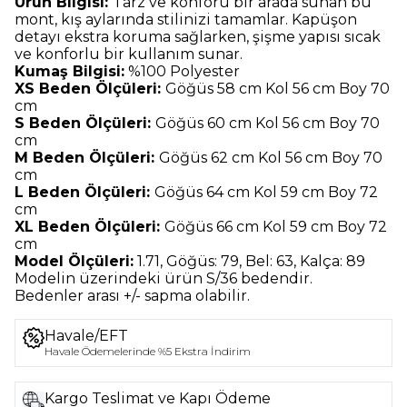
Ürün Bilgisi:
Tarz ve konforu bir arada sunan bu
mont, kış aylarında stilinizi tamamlar. Kapüşon
detayı ekstra koruma sağlarken, şişme yapısı sıcak
ve konforlu bir kullanım sunar.
Kumaş Bilgisi:
%100 Polyester
XS Beden Ölçüleri:
Göğüs 58 cm Kol 56 cm Boy 70
cm
S Beden Ölçüleri:
Göğüs 60 cm Kol 56 cm Boy 70
cm
M Beden Ölçüleri:
Göğüs 62 cm Kol 56 cm Boy 70
cm
L Beden Ölçüleri:
Göğüs 64 cm Kol 59 cm Boy 72
cm
XL Beden Ölçüleri:
Göğüs 66 cm Kol 59 cm Boy 72
cm
Model Ölçüleri:
1.71, Göğüs: 79, Bel: 63, Kalça: 89
Modelin üzerindeki ürün S/36 bedendir.
Bedenler arası +/- sapma olabilir.
Havale/EFT
Havale Ödemelerinde %5 Ekstra İndirim
Kargo Teslimat ve Kapı Ödeme