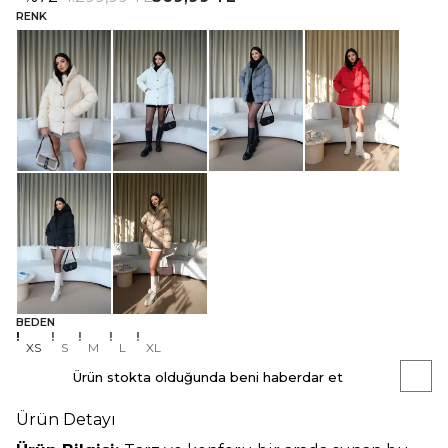
RENK
BEDEN
XS
S
M
L
XL
Ürün stokta olduğunda beni haberdar et
Ürün Detayı