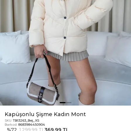
Kapüşonlu Şişme Kadın Mont
SKU:
TB13263_Bej_XS
Barkod:
8683984450904
%
72
1.299,99 TL
369,99 TL