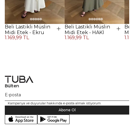
Beli Lastikli Müslin
Beli Lastikli Müslin
Beli
Midi Etek - Ekru
Midi Etek - HAKİ
Midi
1.169,99 TL
1.169,99 TL
1.16
Kah
Bülten
Kampanya ve duyurular hakkında e-posta almak istiyorum.
Abone Ol