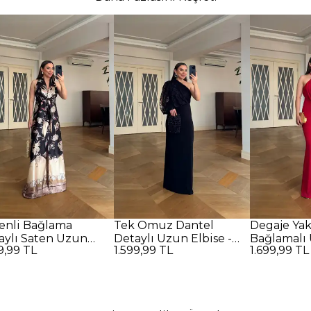
enli Bağlama
Tek Omuz Dantel
Degaje Ya
aylı Saten Uzun
Detaylı Uzun Elbise -
Bağlamalı 
9,99 TL
1.599,99 TL
1.699,99 TL
se - SİYAH
SİYAH
Kırmızı