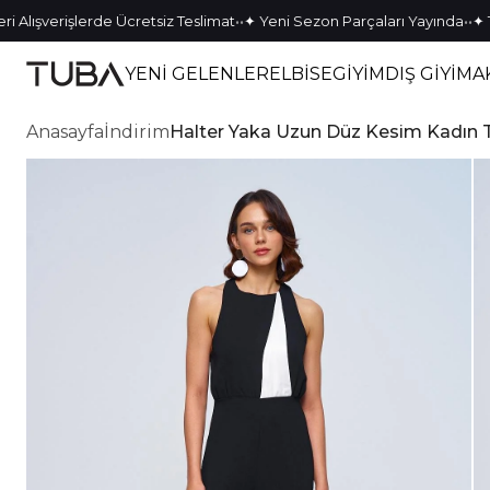
•
•
•
•
ışverişlerde Ücretsiz Teslimat
✦ Yeni Sezon Parçaları Yayında
✦ Tek K
YENİ GELENLER
ELBİSE
GİYİM
DIŞ GİYİM
A
Anasayfa
İndirim
Halter Yaka Uzun Düz Kesim Kadın