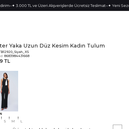
•
•
•
•
m
✦ 3.000 TL ve Üzeri Alışverişlerde Ücretsiz Teslimat
✦ Yeni Sezon Pa
ter Yaka Uzun Düz Kesim Kadın Tulum
TB12920_Siyah_XS
d:
8683984431668
39 TL
N
S
M
L