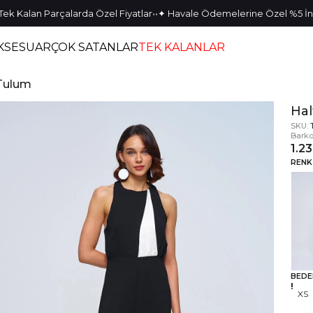
•
•
alan Parçalarda Özel Fiyatlar
✦ Havale Ödemelerine Özel %5 İndiri
KSESUAR
ÇOK SATANLAR
TEK KALANLAR
 Tulum
Hal
SKU:
Barko
1.2
RENK
BEDE
XS