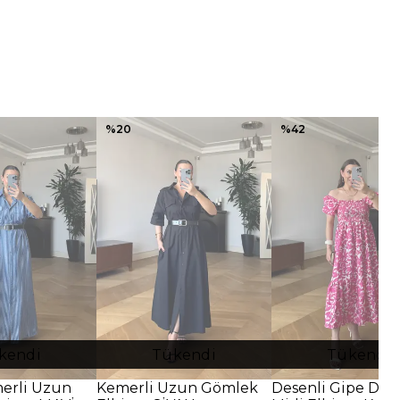
%
20
%
42
kendi
Tükendi
Tükendi
merli Uzun
Kemerli Uzun Gömlek
Desenli Gipe Deta