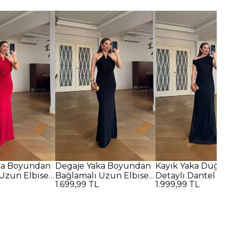
ka Boyundan
Degaje Yaka Boyundan
Kayık Yaka Düğü
Uzun Elbise -
Bağlamalı Uzun Elbise -
Detaylı Dantel U
1.699,99 TL
1.999,99 TL
SİYAH
Elbise - SİYAH