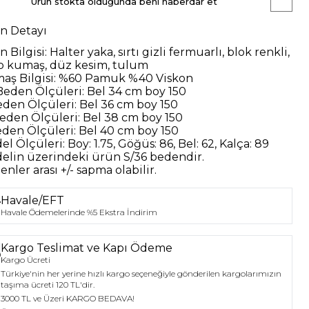
Ürün stokta olduğunda beni haberdar et
n Detayı
n Bilgisi:
Halter yaka, sırtı gizli fermuarlı, blok renkli,
p kumaş, düz kesim, tulum
aş Bilgisi:
%60 Pamuk %40 Viskon
Beden Ölçüleri:
Bel 34 cm boy 150
eden Ölçüleri:
Bel 36 cm boy 150
eden Ölçüleri:
Bel 38 cm boy 150
eden Ölçüleri:
Bel 40 cm boy 150
el Ölçüleri:
Boy: 1.75, Göğüs: 86, Bel: 62, Kalça: 89
elin üzerindeki ürün
S/36
bedendir.
nler arası +/- sapma olabilir.
Havale/EFT
Havale Ödemelerinde %5 Ekstra İndirim
Kargo Teslimat ve Kapı Ödeme
Kargo Ücreti
Türkiye'nin her yerine hızlı kargo seçeneğiyle gönderilen kargolarımızın
taşıma ücreti 120 TL'dir.
3000 TL ve Üzeri KARGO BEDAVA!