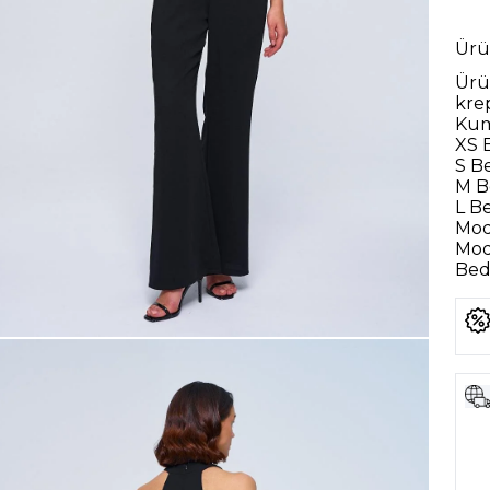
Ürü
Ürü
kre
Kum
XS 
S B
M B
L B
Mod
Mod
Bede