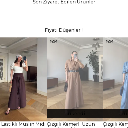
Son Ziyaret Edilen Ürünler
Fiyatı Düşenler !!
%
54
%
54
Tükendi
Tü
 Lastikli Müslin Midi
Çizgili Kemerli Uzun
Çizgili Ke