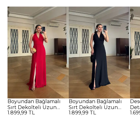
Boyundan Bağlamalı
Boyundan Bağlamalı
Des
Sırt Dekolteli Uzun
Sırt Dekolteli Uzun
Det
1.899,99 TL
1.899,99 TL
1.69
Elbise - Kırmızı
Elbise - SİYAH
Elbi