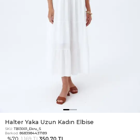
Halter Yaka Uzun Kadın Elbise
SKU:
TB13001_Ekru_S
Barkod:
8683984437189
%
70
1.169 TL
350,70 TL