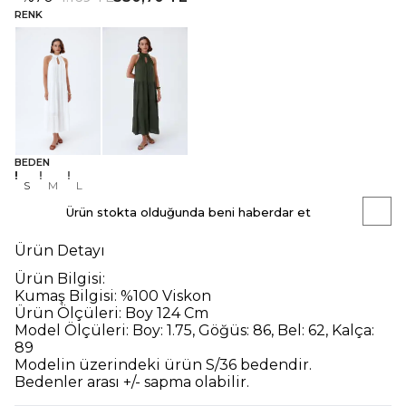
RENK
BEDEN
S
M
L
Ürün stokta olduğunda beni haberdar et
Ürün Detayı
Ürün Bilgisi:
Kumaş Bilgisi:
%100 Viskon
Ürün Ölçüleri:
Boy 124 Cm
Model Ölçüleri:
Boy: 1.75, Göğüs: 86, Bel: 62, Kalça:
89
Modelin üzerindeki ürün
S/36
bedendir.
Bedenler arası +/- sapma olabilir.