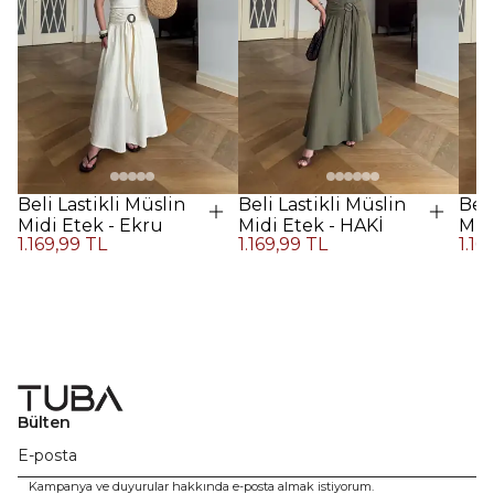
Beli Lastikli Müslin
Beli Lastikli Müslin
Beli
Midi Etek - Ekru
Midi Etek - HAKİ
Midi
1.169,99 TL
1.169,99 TL
1.16
Kah
Bülten
Kampanya ve duyurular hakkında e-posta almak istiyorum.