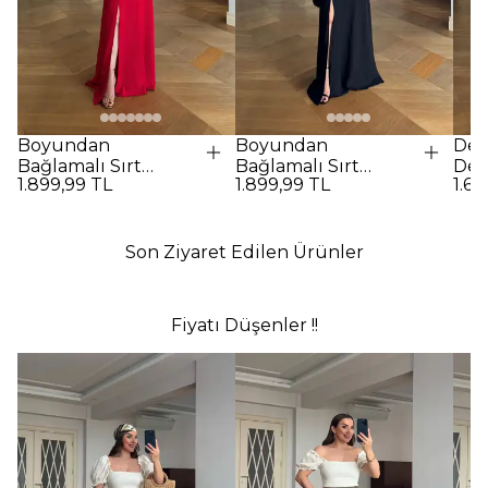
Boyundan
Boyundan
Des
Bağlamalı Sırt
Bağlamalı Sırt
Det
1.899,99 TL
1.899,99 TL
1.69
Dekolteli Uzun
Dekolteli Uzun
Elbi
Elbise - Kırmızı
Elbise - SİYAH
Son Ziyaret Edilen Ürünler
Fiyatı Düşenler !!