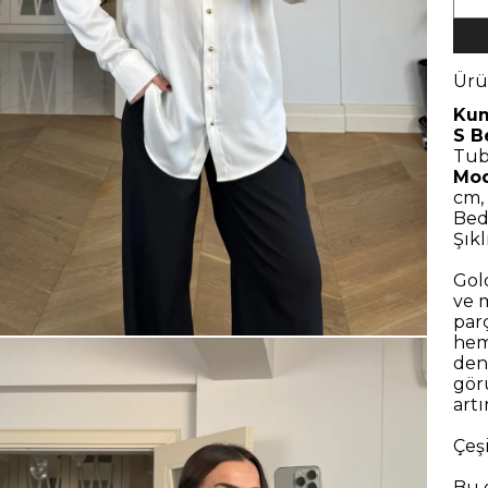
Ürü
Kum
S B
Tub
Mod
cm, 
Bede
Şıkl
Gol
ve 
parç
hem
den
gör
art
Çeş
Bu g