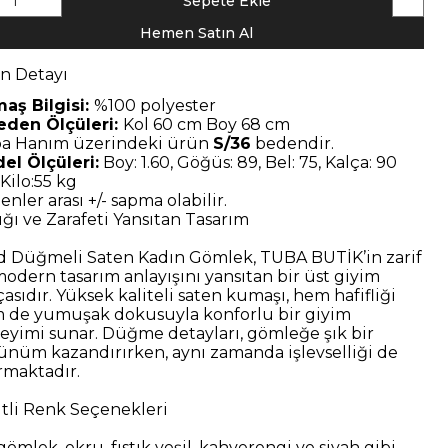
1
Sepete Ekle
Hemen Satın Al
n Detayı
aş Bilgisi:
%100 polyester
eden Ölçüleri:
Kol 60 cm Boy 68 cm
a Hanım
üzerindeki ürün
S/36
bedendir.
el Ölçüleri:
Boy: 1.60, Göğüs: 89, Bel: 75, Kalça: 90
Kilo:55 kg
nler arası +/- sapma olabilir.
ığı ve Zarafeti Yansıtan Tasarım
d Düğmeli Saten Kadın Gömlek, TUBA BUTİK’in zarif
modern tasarım anlayışını yansıtan bir üst giyim
asıdır. Yüksek kaliteli saten kumaşı, hem hafifliği
 de yumuşak dokusuyla konforlu bir giyim
eyimi sunar. Düğme detayları, gömleğe şık bir
ünüm kazandırırken, aynı zamanda işlevselliği de
ırmaktadır.
itli Renk Seçenekleri
ömlek, ekru, fıstık yeşil, kahverengi ve siyah gibi