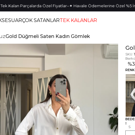
•
•
alan Parçalarda Özel Fiyatlar
✦ Havale Ödemelerine Özel %5 İndirim
KSESUAR
ÇOK SATANLAR
TEK KALANLAR
uz
Gold Düğmeli Saten Kadın Gömlek
Go
SKU:
Barko
%
3
RENK
BEDE
S