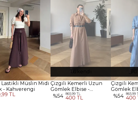
Tükendi
Tü
 Lastikli Müslin Midi
Çizgili Kemerli Uzun
Çizgili Ke
k - Kahverengi
Gömlek Elbise -
Gömlek Elb
9,99 TL
865,99 TL
865,99 
Kahverengi
%
54
%
54
400 TL
400 