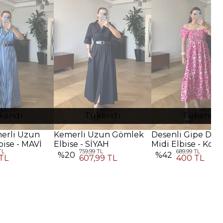
kendi
Tükendi
Tükendi
merli Uzun
Kemerli Uzun Gömlek
Desenli Gipe Deta
ise - MAVİ
Elbise - SİYAH
Midi Elbise - Koy
TL
759,99 TL
689,99 TL
Pembe
%
20
%
42
TL
607,99 TL
400 TL