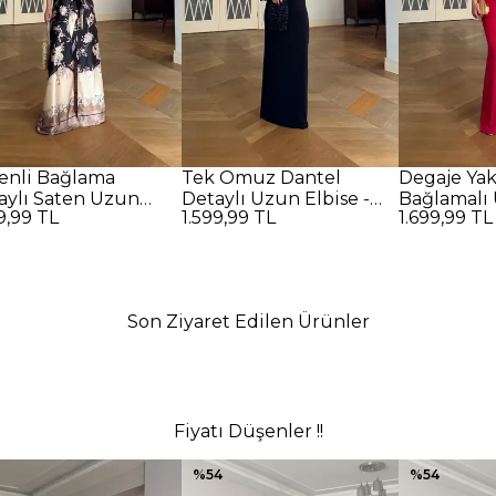
enli Bağlama
Tek Omuz Dantel
Degaje Ya
aylı Saten Uzun
Detaylı Uzun Elbise -
Bağlamalı 
9,99 TL
1.599,99 TL
1.699,99 TL
se - SİYAH
SİYAH
Kırmızı
Son Ziyaret Edilen Ürünler
Fiyatı Düşenler !!
%
54
%
54