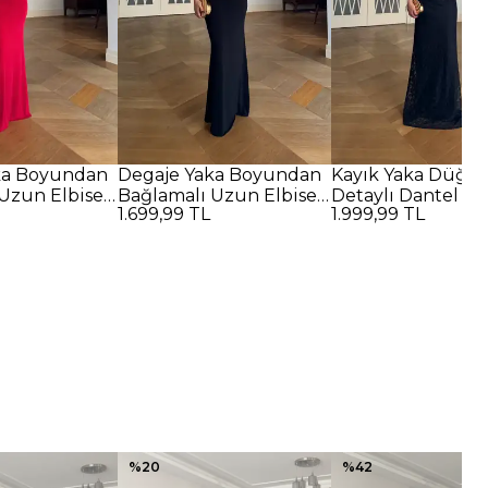
ka Boyundan
Degaje Yaka Boyundan
Kayık Yaka Düğü
Uzun Elbise -
Bağlamalı Uzun Elbise -
Detaylı Dantel U
1.699,99 TL
1.999,99 TL
SİYAH
Elbise - SİYAH
%
20
%
42