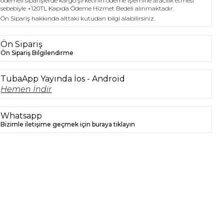
ödemeli siparişlerde kargo şirketinin ödeme işlemine aracılık etmesi
sebebiyle +120TL Kapıda Ödeme Hizmet Bedeli alınmaktadır.
Ön Sipariş hakkında alttaki kutudan bilgi alabilirsiniz.
Ön Sipariş
Ön Sipariş Bilgilendirme
TubaApp Yayında İos - Android
Hemen İndir
Whatsapp
Bizimle iletişime geçmek için buraya tıklayın