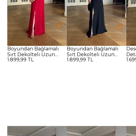
Boyundan Bağlamalı
Boyundan Bağlamalı
Des
Sırt Dekolteli Uzun
Sırt Dekolteli Uzun
Det
1.899,99 TL
1.899,99 TL
1.69
Elbise - Kırmızı
Elbise - SİYAH
Elbi