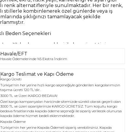
lı renk alternatifleriyle sunulmaktadır. Her bir renk,
klı stillerle kombinlenerek özel günlerde veya iş
amlarında şıklığınızı tamamlayacak şekilde
rlanmıştır.
klı Beden Seçenekleri
M, L ve XL beden seçenekleri ile her vücut tipine
un bir fit sunar. Bu sayede, kullanıcılar kendilerine
Havale/EFT
uygun bedeni seçerek rahat bir giyim deneyimi
Havale Ödemelerinde %5 Ekstra İndirim
yabilirler.
 Yönlü Kullanım
Kargo Teslimat ve Kapı Ödeme
Kargo Ücreti
d Düğmeli Saten Kadın Gömlek, hem günlük hem
Türkiye'nin her yerine hızlı kargo seçeneğiyle gönderilen kargolarımızın
özel günlerde tercih edilebilecek çok yönlü bir
taşıma ücreti 120 TL'dir.
adır. İş toplantılarında, davetlerde veya sosyal
3000 TL ve Üzeri KARGO BEDAVA!
inliklerde şıklığınızı ön plana çıkaracak bir seçenek
Özel kargo kampanyaları haricinde sitemizde sürekli olarak geçerli olan
rak öne çıkmaktadır.
3000 TL ve üzeri siparişlerinize KARGO ÜCRETSİZ. Tüm koşullu kargo
bedava fırsatlarında kapıda ödeme seçeneği ile sipariş verilecek olunursa
kapıda ödeme hizmet bedeli eklenmektedir.
Kapıda Ödeme
Türkiye'nin her yerine Kapıda Ödemeli sipariş verebilirsiniz. Kapıda