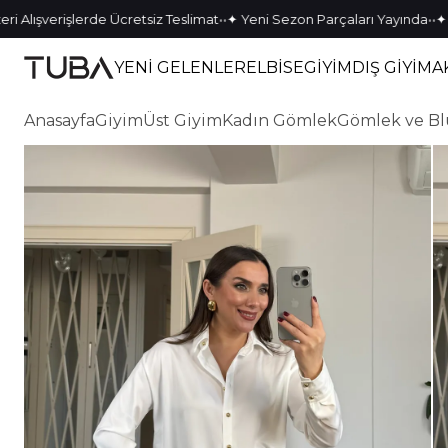
•
•
•
•
şverişlerde Ücretsiz Teslimat
✦ Yeni Sezon Parçaları Yayında
✦ Tek K
YENİ GELENLER
ELBİSE
GİYİM
DIŞ GİYİM
A
Anasayfa
Giyim
Üst Giyim
Kadın Gömlek
Gömlek ve Bl