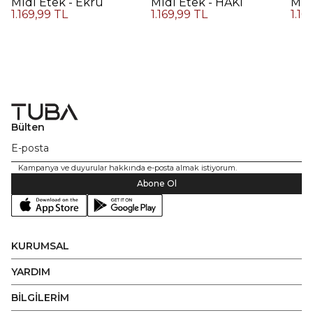
Midi Etek - Ekru
Midi Etek - HAKİ
Midi
1.169,99 TL
1.169,99 TL
1.16
Kah
Bülten
Kampanya ve duyurular hakkında e-posta almak istiyorum.
Abone Ol
KURUMSAL
YARDIM
BİLGİLERİM