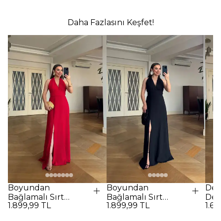
Daha Fazlasını Keşfet!
Boyundan
Boyundan
Des
Bağlamalı Sırt
Bağlamalı Sırt
Det
1.899,99 TL
1.899,99 TL
1.69
Dekolteli Uzun
Dekolteli Uzun
Elbi
Elbise - Kırmızı
Elbise - SİYAH