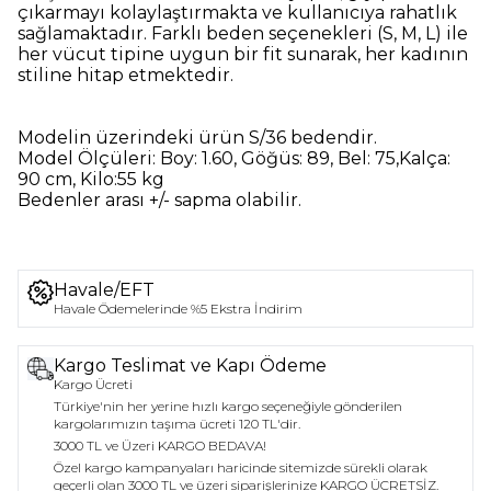
çıkarmayı kolaylaştırmakta ve kullanıcıya rahatlık
sağlamaktadır. Farklı beden seçenekleri (S, M, L) ile
her vücut tipine uygun bir fit sunarak, her kadının
stiline hitap etmektedir.
Modelin üzerindeki ürün
S/36
bedendir.
Model Ölçüleri:
Boy: 1.60, Göğüs: 89, Bel: 75,Kalça:
90 cm, Kilo:55 kg
Bedenler arası +/- sapma olabilir.
Havale/EFT
Havale Ödemelerinde %5 Ekstra İndirim
Kargo Teslimat ve Kapı Ödeme
Kargo Ücreti
Türkiye'nin her yerine hızlı kargo seçeneğiyle gönderilen
kargolarımızın taşıma ücreti 120 TL'dir.
3000 TL ve Üzeri KARGO BEDAVA!
Özel kargo kampanyaları haricinde sitemizde sürekli olarak
geçerli olan 3000 TL ve üzeri siparişlerinize KARGO ÜCRETSİZ.