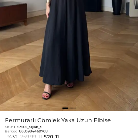
Fermurarlı Gömlek Yaka Uzun Elbise
SKU:
TB13505_Siyah_S
Barkod:
8683984469708
%
32
759,99 TL
520 TL