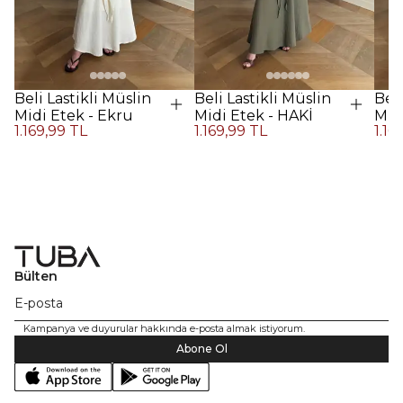
Beli Lastikli Müslin
Beli Lastikli Müslin
Beli
Midi Etek - Ekru
Midi Etek - HAKİ
Midi
1.169,99 TL
1.169,99 TL
1.16
Kah
Bülten
Kampanya ve duyurular hakkında e-posta almak istiyorum.
Abone Ol