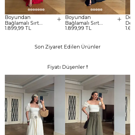
Boyundan
Boyundan
Des
Bağlamalı Sırt
Bağlamalı Sırt
Det
1.899,99 TL
1.899,99 TL
1.69
Dekolteli Uzun
Dekolteli Uzun
Elbi
Elbise - Kırmızı
Elbise - SİYAH
Son Ziyaret Edilen Ürünler
Fiyatı Düşenler !!