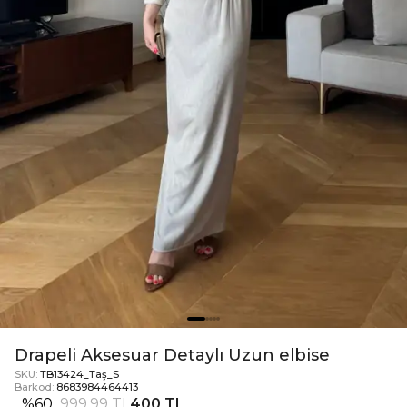
Drapeli Aksesuar Detaylı Uzun elbise
SKU:
TB13424_Taş_S
Barkod:
8683984464413
%
60
999,99 TL
400 TL