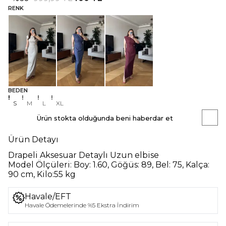
RENK
BEDEN
S
M
L
XL
Ürün stokta olduğunda beni haberdar et
Ürün Detayı
Drapeli Aksesuar Detaylı Uzun elbise
Model Ölçüleri:
Boy: 1.60, Göğüs: 89, Bel: 75, Kalça:
90 cm, Kilo:55 kg
Havale/EFT
Havale Ödemelerinde %5 Ekstra İndirim