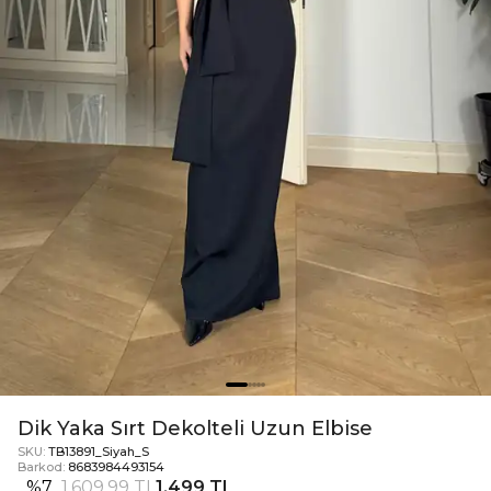
Dik Yaka Sırt Dekolteli Uzun Elbise
SKU:
TB13891_Siyah_S
Barkod:
8683984493154
%
7
1.609,99 TL
1.499 TL