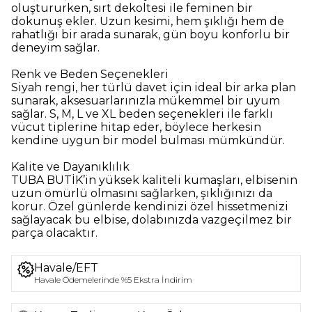
oluştururken, sırt dekoltesi ile feminen bir
dokunuş ekler. Uzun kesimi, hem şıklığı hem de
rahatlığı bir arada sunarak, gün boyu konforlu bir
deneyim sağlar.
Renk ve Beden Seçenekleri
Siyah rengi, her türlü davet için ideal bir arka plan
sunarak, aksesuarlarınızla mükemmel bir uyum
sağlar. S, M, L ve XL beden seçenekleri ile farklı
vücut tiplerine hitap eder, böylece herkesin
kendine uygun bir model bulması mümkündür.
Kalite ve Dayanıklılık
TUBA BUTİK’in yüksek kaliteli kumaşları, elbisenin
uzun ömürlü olmasını sağlarken, şıklığınızı da
korur. Özel günlerde kendinizi özel hissetmenizi
sağlayacak bu elbise, dolabınızda vazgeçilmez bir
parça olacaktır.
Dik yaka sırt dekolteli uzun elbise, zarafeti ve
Havale/EFT
şıklığı bir arada sunarak, özel anlarınızı daha da
Havale Ödemelerinde %5 Ekstra İndirim
unutulmaz kılmak için tasarlanmıştır.