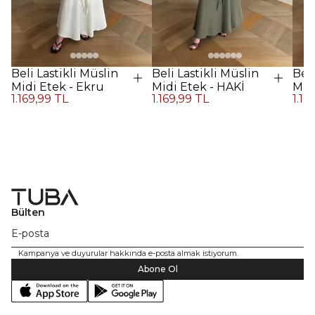
Beli Lastikli Müslin
Beli Lastikli Müslin
Beli
Midi Etek - Ekru
Midi Etek - HAKİ
Midi
1.169,99 TL
1.169,99 TL
1.16
Kah
Bülten
Kampanya ve duyurular hakkında e-posta almak istiyorum.
Abone Ol