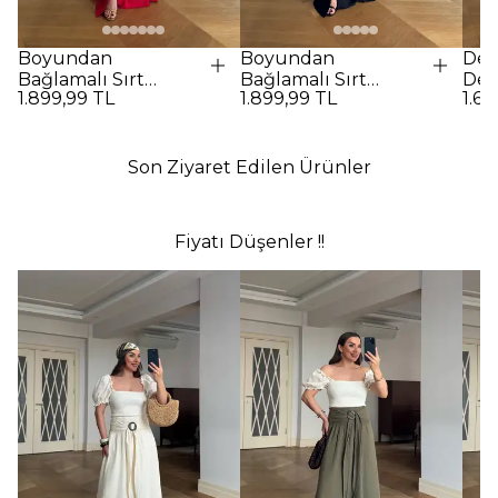
Boyundan
Boyundan
Des
Bağlamalı Sırt
Bağlamalı Sırt
Det
1.899,99 TL
1.899,99 TL
1.69
Dekolteli Uzun
Dekolteli Uzun
Elbi
Elbise - Kırmızı
Elbise - SİYAH
Son Ziyaret Edilen Ürünler
Fiyatı Düşenler !!