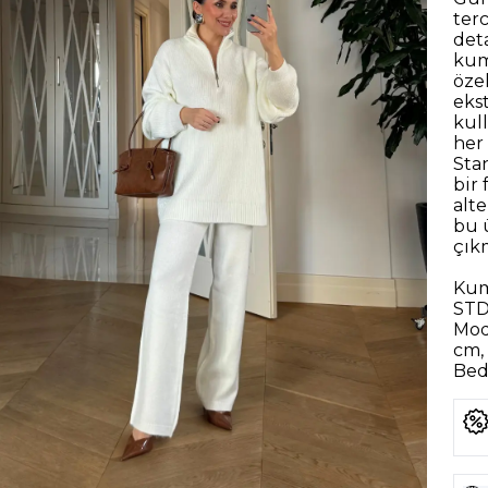
ter
det
kum
özel
eks
kul
her
Sta
bir 
alt
bu ü
çık
Kum
STD
Mod
cm, 
Bede