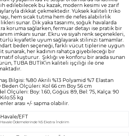
cih edilebilecek bu kazak, modern kesimi ve zarif
aylarıyla dikkat çekmektedir. Yüksek kaliteli triko
aşı, hem sıcak tutma hem de nefes alabilirlik
likleri sunar. Dik yaka tasarımı, soğuk havalarda
tra koruma sağlarken, fermuar detayı ise pratik bir
lanım imkanı sunar. Ekru ve siyah renk seçenekleri,
 türlü kıyafetle uyum sağlayarak stilinizi tamamlar.
ndart beden seçeneği, farklı vücut tiplerine uygun
fit sunarak, her kadının rahatça giyebileceği bir
ernatif oluşturur.
Şıklığı ve konforu bir arada sunan
rün, TUBA BUTİK’in kaliteli işçiliği ile öne
maktadır.
aş Bilgisi:
%80 Akrili %13 Polyamid %7 Elastan
 Beden Ölçüleri:
Kol 66 cm Boy 56 cm
el Ölçüleri:
Boy: 1.60, Göğüs: 89, Bel: 75, Kalça: 90
Kilo:55 kg
nler arası +/- sapma olabilir.
Havale/EFT
Havale Ödemelerinde %5 Ekstra İndirim