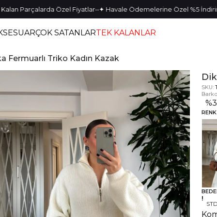
•
•
•
•
arçalarda Özel Fiyatlar
✦ Havale Ödemelerine Özel %5 İndirim
✦ 3.0
KSESUAR
ÇOK SATANLAR
TEK KALANLAR
ka Fermuarlı Triko Kadın Kazak
Dik
SKU:
Barko
%
RENK
BEDE
ST
Kom