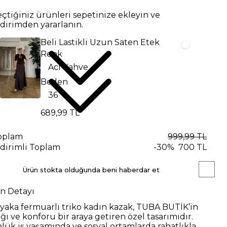
eçtiğiniz ürünleri sepetinize ekleyin ve
ndirimden yararlanın.
Beli Lastikli Uzun Saten Etek
Renk
Beden
689,99 TL
oplam
999,99 TL
ndirimli Toplam
-
30
%
700 TL
Ürün stokta olduğunda beni haberdar et
n Detayı
 yaka fermuarlı triko kadın kazak, TUBA BUTİK’in
ığı ve konforu bir araya getiren özel tasarımıdır.
lük iş yaşamında ve sosyal ortamlarda rahatlıkla