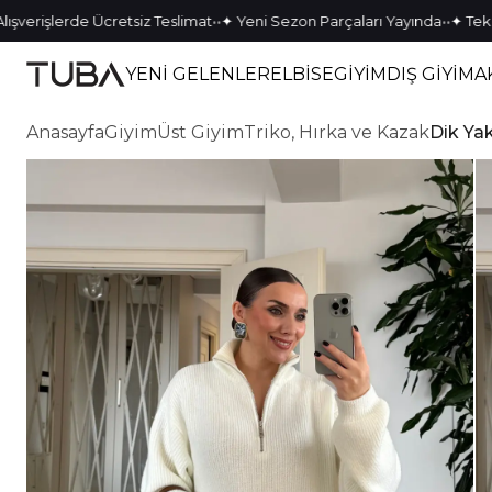
•
•
•
•
lerde Ücretsiz Teslimat
✦ Yeni Sezon Parçaları Yayında
✦ Tek Kalan P
YENİ GELENLER
ELBİSE
GİYİM
DIŞ GİYİM
A
Anasayfa
Giyim
Üst Giyim
Triko, Hırka ve Kazak
Dik Ya