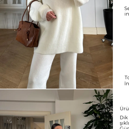
S
i
T
İ
Ürü
Dik
şıkl
Gün