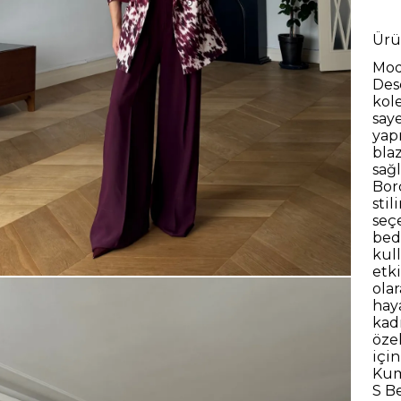
Ürü
Mod
Des
kol
say
yapı
bla
sağl
Bor
stil
seçe
bed
kull
etk
ola
hay
kad
öze
içi
Kum
S B