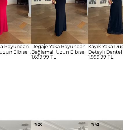
ka Boyundan
Degaje Yaka Boyundan
Kayık Yaka Düğü
Uzun Elbise -
Bağlamalı Uzun Elbise -
Detaylı Dantel U
1.699,99 TL
1.999,99 TL
SİYAH
Elbise - SİYAH
%
20
%
42