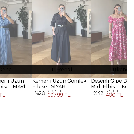
kendi
Tükendi
Tükendi
merli Uzun
Kemerli Uzun Gömlek
Desenli Gipe Deta
ise - MAVİ
Elbise - SİYAH
Midi Elbise - Koy
TL
759,99 TL
689,99 TL
Pembe
%
20
%
42
TL
607,99 TL
400 TL