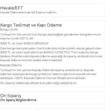
Havale/EFT
Havale Ödemelerinde %5 Ekstra İndirim
Kargo Teslimat ve Kapı Ödeme
Kargo Ücreti
Türkiye'nin her yerine hızlı kargo seçeneğiyle gönderilen kargolarımızın
taşıma ücreti 120 TL'dir.
3000 TL ve Üzeri KARGO BEDAVA!
Özel kargo kampanyaları haricinde sitemizde sürekli olarak geçerli olan
3000 TL ve üzeri siparişlerinize KARGO ÜCRETSİZ. Tüm koşullu kargo
bedava fırsatlarında kapıda ödeme seçeneği ile sipariş verilecek olunursa
kapıda ödeme hizmet bedeli eklenmektedir.
Kapıda Ödeme
Türkiye'nin her yerine Kapıda Ödemeli sipariş verebilirsiniz. Kapıda
ödemeli siparişlerde kargo şirketinin ödeme işlemine aracılık etmesi
sebebiyle +120TL Kapıda Ödeme Hizmet Bedeli alınmaktadır.
Ön Sipariş hakkında alttaki kutudan bilgi alabilirsiniz.
Ön Sipariş
Ön Sipariş Bilgilendirme