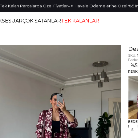
•
•
alan Parçalarda Özel Fiyatlar
✦ Havale Ödemelerine Özel %5 İndiri
KSESUAR
ÇOK SATANLAR
TEK KALANLAR
Des
SKU:
Barko
%
5
RENK
BEDE
S