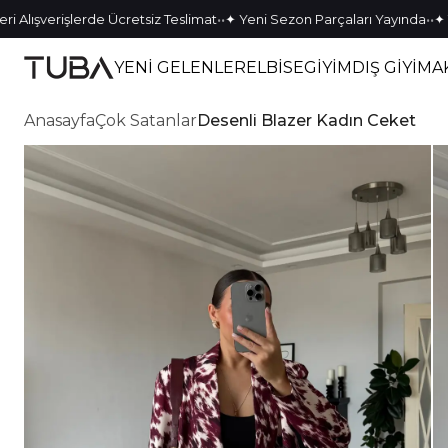
•
•
•
•
ışverişlerde Ücretsiz Teslimat
✦ Yeni Sezon Parçaları Yayında
✦ Tek K
YENİ GELENLER
ELBİSE
GİYİM
DIŞ GİYİM
A
Anasayfa
Çok Satanlar
Desenli Blazer Kadın Ceket