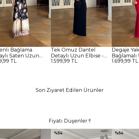
enli Bağlama
Tek Omuz Dantel
Degaje Ya
aylı Saten Uzun
Detaylı Uzun Elbise -
Bağlamalı 
9,99 TL
1.599,99 TL
1.699,99 TL
se - SİYAH
SİYAH
Kırmızı
Son Ziyaret Edilen Ürünler
Fiyatı Düşenler !!
%
54
%
54