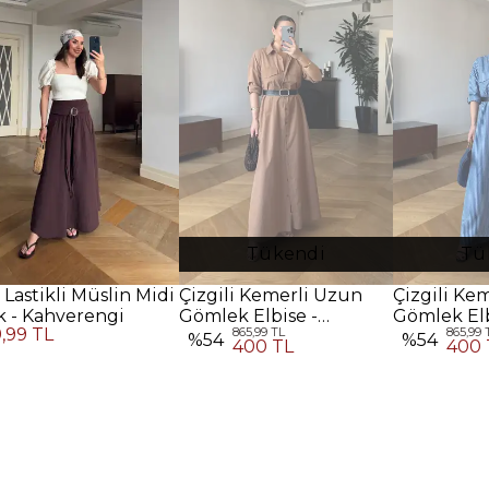
Tükendi
Tü
 Lastikli Müslin Midi
Çizgili Kemerli Uzun
Çizgili Ke
k - Kahverengi
Gömlek Elbise -
Gömlek Elb
9,99 TL
865,99 TL
865,99 
Kahverengi
%
54
%
54
400 TL
400 