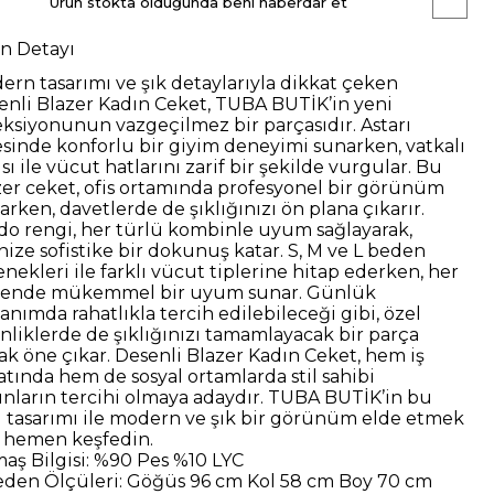
Ürün stokta olduğunda beni haberdar et
n Detayı
ern tasarımı ve şık detaylarıyla dikkat çeken
enli Blazer Kadın Ceket, TUBA BUTİK’in yeni
eksiyonunun vazgeçilmez bir parçasıdır. Astarı
esinde konforlu bir giyim deneyimi sunarken, vatkalı
sı ile vücut hatlarını zarif bir şekilde vurgular.
Bu
zer ceket, ofis ortamında profesyonel bir görünüm
arken, davetlerde de şıklığınızı ön plana çıkarır.
do rengi, her türlü kombinle uyum sağlayarak,
inize sofistike bir dokunuş katar. S, M ve L beden
nekleri ile farklı vücut tiplerine hitap ederken, her
ende mükemmel bir uyum sunar.
Günlük
anımda rahatlıkla tercih edilebileceği gibi, özel
inliklerde de şıklığınızı tamamlayacak bir parça
rak öne çıkar. Desenli Blazer Kadın Ceket, hem iş
atında hem de sosyal ortamlarda stil sahibi
ınların tercihi olmaya adaydır.
TUBA BUTİK’in bu
l tasarımı ile modern ve şık bir görünüm elde etmek
n hemen keşfedin.
aş Bilgisi:
%90 Pes %10 LYC
eden Ölçüleri:
Göğüs 96 cm Kol 58 cm Boy 70 cm