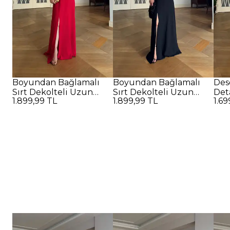
Boyundan Bağlamalı
Boyundan Bağlamalı
Des
Sırt Dekolteli Uzun
Sırt Dekolteli Uzun
Det
1.899,99 TL
1.899,99 TL
1.69
Elbise - Kırmızı
Elbise - SİYAH
Elbi