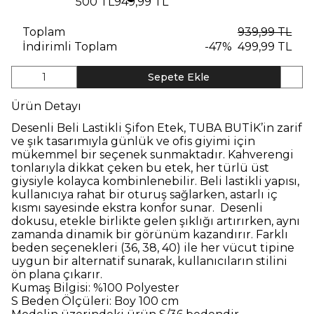
500 TL
949,99 TL
Toplam
939,99 TL
İndirimli Toplam
-
47
%
499,99 TL
1
Sepete Ekle
Ürün Detayı
Desenli Beli Lastikli Şifon Etek, TUBA BUTİK’in zarif
ve şık tasarımıyla günlük ve ofis giyimi için
mükemmel bir seçenek sunmaktadır. Kahverengi
tonlarıyla dikkat çeken bu etek, her türlü üst
giysiyle kolayca kombinlenebilir. Beli lastikli yapısı,
kullanıcıya rahat bir oturuş sağlarken, astarlı iç
kısmı sayesinde ekstra konfor sunar. Desenli
dokusu, etekle birlikte gelen şıklığı artırırken, aynı
zamanda dinamik bir görünüm kazandırır. Farklı
beden seçenekleri (36, 38, 40) ile her vücut tipine
uygun bir alternatif sunarak, kullanıcıların stilini
ön plana çıkarır.
Kumaş Bilgisi:
%100 Polyester
S Beden Ölçüleri:
Boy 100 cm