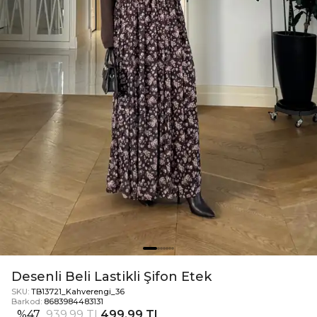
Desenli Beli Lastikli Şifon Etek
SKU:
TB13721_Kahverengi_36
Barkod:
8683984483131
%
47
939,99 TL
499,99 TL