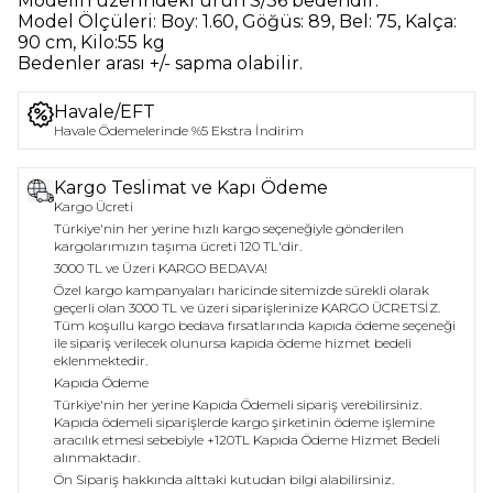
Modelin üzerindeki ürün
S/36
bedendir.
Model Ölçüleri:
Boy: 1.60, Göğüs: 89, Bel: 75, Kalça:
90 cm, Kilo:55 kg
Bedenler arası +/- sapma olabilir.
Havale/EFT
Havale Ödemelerinde %5 Ekstra İndirim
Kargo Teslimat ve Kapı Ödeme
Kargo Ücreti
Türkiye'nin her yerine hızlı kargo seçeneğiyle gönderilen
kargolarımızın taşıma ücreti 120 TL'dir.
3000 TL ve Üzeri KARGO BEDAVA!
Özel kargo kampanyaları haricinde sitemizde sürekli olarak
geçerli olan 3000 TL ve üzeri siparişlerinize KARGO ÜCRETSİZ.
Tüm koşullu kargo bedava fırsatlarında kapıda ödeme seçeneği
ile sipariş verilecek olunursa kapıda ödeme hizmet bedeli
eklenmektedir.
Kapıda Ödeme
Türkiye'nin her yerine Kapıda Ödemeli sipariş verebilirsiniz.
Kapıda ödemeli siparişlerde kargo şirketinin ödeme işlemine
aracılık etmesi sebebiyle +120TL Kapıda Ödeme Hizmet Bedeli
alınmaktadır.
Ön Sipariş hakkında alttaki kutudan bilgi alabilirsiniz.