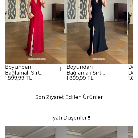
Boyundan
Boyundan
Des
Bağlamalı Sırt
Bağlamalı Sırt
Det
1.899,99 TL
1.899,99 TL
1.69
Dekolteli Uzun
Dekolteli Uzun
Elbi
Elbise - Kırmızı
Elbise - SİYAH
Son Ziyaret Edilen Ürünler
Fiyatı Düşenler !!