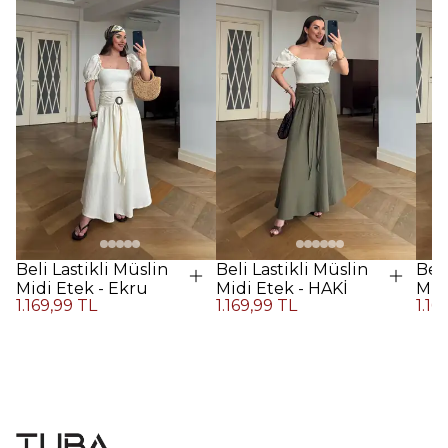
Beli Lastikli Müslin
Beli Lastikli Müslin
Beli
Midi Etek - Ekru
Midi Etek - HAKİ
Midi
1.169,99 TL
1.169,99 TL
1.16
Kah