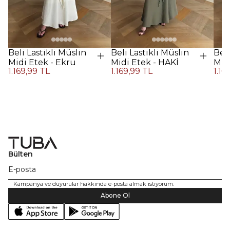
Beli Lastikli Müslin
Beli Lastikli Müslin
Beli
Midi Etek - Ekru
Midi Etek - HAKİ
Midi
1.169,99 TL
1.169,99 TL
1.16
Kah
Bülten
Kampanya ve duyurular hakkında e-posta almak istiyorum.
Abone Ol