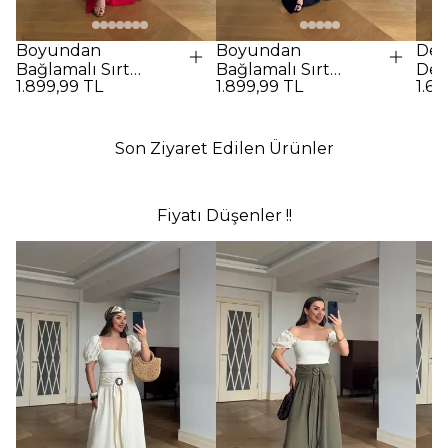
Boyundan
Boyundan
Des
Bağlamalı Sırt
Bağlamalı Sırt
Det
1.899,99 TL
1.899,99 TL
1.69
Dekolteli Uzun
Dekolteli Uzun
Elbi
Elbise - Kırmızı
Elbise - SİYAH
Son Ziyaret Edilen Ürünler
Fiyatı Düşenler !!