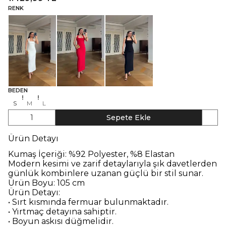
RENK
BEDEN
S
M
L
1
Sepete Ekle
Ürün Detayı
Kumaş İçeriği: %92 Polyester, %8 Elastan
Modern kesimi ve zarif detaylarıyla şık davetlerden
günlük kombinlere uzanan güçlü bir stil sunar.
Ürün Boyu: 105 cm
Ürün Detayı:
• Sırt kısmında fermuar bulunmaktadır.
• Yırtmaç detayına sahiptir.
• Boyun askısı düğmelidir.