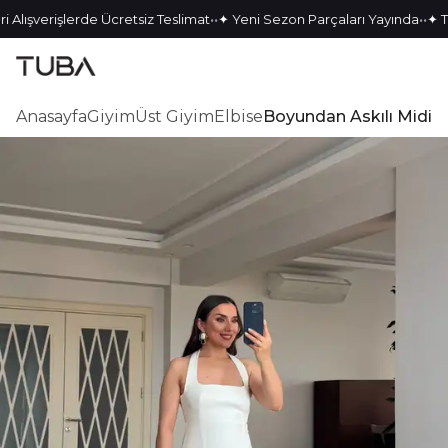
•
•
•
•
Alışverişlerde Ücretsiz Teslimat
✦ Yeni Sezon Parçaları Yayında
✦ Tek
Anasayfa
Giyim
Üst Giyim
Elbise
Boyundan Askılı Midi 