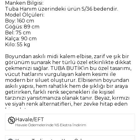
Manken Bilgisi:
Tuba Hanım üzerindeki ürün S/36 bedendir.
Model Ölçüleri:
Boy: 160 cm
Göğüs: 89 cm
Bel: 75 cm
Kalça: 90 cm
Kilo: 55 kg
Boyundan askılı midi kalem elbise, zarif ve şık bir
görünüm sunarak her türlü özel etkinlikte dikkat
çekmenizi sağlar. TUBA BUTİK’in bu özel tasarımı,
vücut hatlarını vurgulayan kalem kesimi ile
modern bir siluet oluşturur. Elbisenin boyundan
askılı yapısı, hem rahatlık hem de şıklığı bir araya
getirirken, farklı renk seçenekleri ile kişisel
tarzınızı yansıtmanıza olanak tanır. Beyaz, kırmızı
ve siyah renk alternatifleri, her zevke hitap eden
bir palet sunar.
Havale/EFT
Fonksiyonel Tasarım
Havale Ödemelerinde %5 Ekstra İndirim
Elbisenin midi boyu, hem günlük hem de resmi
ortamlarda kullanılabilir. Yüksek kaliteli kumaşı,
hafifliği ve nefes alabilirliği ile gün boyu konfor