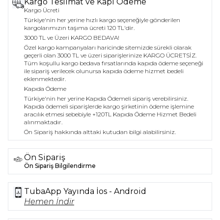
Kargo Teslimat ve Kapı Ödeme
sağlar. Farklı beden seçenekleri (S, M, L) ile her
Kargo Ücreti
vücut tipine uygun bir fit sunarak, kullanıcıların
Türkiye'nin her yerine hızlı kargo seçeneğiyle gönderilen
kendilerini en iyi hissetmelerine yardımcı olur.
kargolarımızın taşıma ücreti 120 TL'dir.
3000 TL ve Üzeri KARGO BEDAVA!
Şıklık ve Zarafet
Özel kargo kampanyaları haricinde sitemizde sürekli olarak
Boyundan askılı tasarımı, elbisenin zarif bir
geçerli olan 3000 TL ve üzeri siparişlerinize KARGO ÜCRETSİZ.
Tüm koşullu kargo bedava fırsatlarında kapıda ödeme seçeneği
görünüm kazanmasını sağlarken, aynı zamanda
ile sipariş verilecek olunursa kapıda ödeme hizmet bedeli
omuzları açıkta bırakarak feminen bir hava katar.
eklenmektedir.
Bu özellik, elbisenin hem gündüz hem de gece
Kapıda Ödeme
etkinliklerinde tercih edilmesini kolaylaştırır.
Türkiye'nin her yerine Kapıda Ödemeli sipariş verebilirsiniz.
TUBA BUTİK’in Boyundan Askılı Midi Kalem
Kapıda ödemeli siparişlerde kargo şirketinin ödeme işlemine
Elbisesi, stil sahibi kadınlar için vazgeçilmez bir
aracılık etmesi sebebiyle +120TL Kapıda Ödeme Hizmet Bedeli
parça olarak öne çıkmaktadır.
alınmaktadır.
Ön Sipariş hakkında alttaki kutudan bilgi alabilirsiniz.
Ön Sipariş
Ön Sipariş Bilgilendirme
TubaApp Yayında İos - Android
Hemen İndir