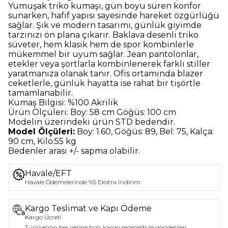
Yumuşak triko kumaşı, gün boyu süren konfor
sunarken, hafif yapısı sayesinde hareket özgürlüğü
sağlar. Şık ve modern tasarımı, günlük giyimde
tarzınızı ön plana çıkarır.
Baklava desenli triko
süveter, hem klasik hem de spor kombinlerle
mükemmel bir uyum sağlar. Jean pantolonlar,
etekler veya şortlarla kombinlenerek farklı stiller
yaratmanıza olanak tanır. Ofis ortamında blazer
ceketlerle, günlük hayatta ise rahat bir tişörtle
tamamlanabilir.
Kumaş Bilgisi:
%100 Akrilik
Ürün Ölçüleri:
Boy: 58 cm Göğüs: 100 cm
Modelin üzerindeki ürün
STD
bedendir.
Model Ölçüleri:
Boy: 1.60, Göğüs: 89, Bel: 75, Kalça:
90 cm, Kilo:55 kg
Bedenler arası +/- sapma olabilir.
Havale/EFT
Havale Ödemelerinde %5 Ekstra İndirim
Kargo Teslimat ve Kapı Ödeme
Kargo Ücreti
Türkiye'nin her yerine hızlı kargo seçeneğiyle gönderilen