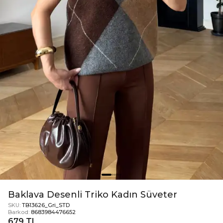
Baklava Desenli Triko Kadın Süveter
SKU:
TB13626_Gri_STD
Barkod:
8683984476652
679 TL