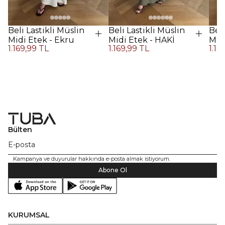
Beli Lastikli Müslin
Beli Lastikli Müslin
Beli
Midi Etek - Ekru
Midi Etek - HAKİ
Midi
1.169,99 TL
1.169,99 TL
1.16
Kah
Bülten
Kampanya ve duyurular hakkında e-posta almak istiyorum.
Abone Ol
KURUMSAL