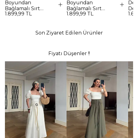
Boyundan
Boyundan
Des
Bağlamalı Sırt
Bağlamalı Sırt
Det
1.899,99 TL
1.899,99 TL
1.69
Dekolteli Uzun
Dekolteli Uzun
Elbi
Elbise - Kırmızı
Elbise - SİYAH
Son Ziyaret Edilen Ürünler
Fiyatı Düşenler !!