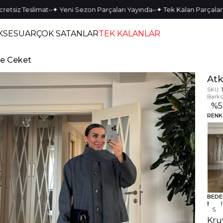
•
•
•
•
 Teslimat
✦ Yeni Sezon Parçaları Yayında
✦ Tek Kalan Parçalarda Özel
KSESUAR
ÇOK SATANLAR
TEK KALANLAR
şe Ceket
Atk
SKU:
Barko
%
5
RENK
BEDE
S
Kru