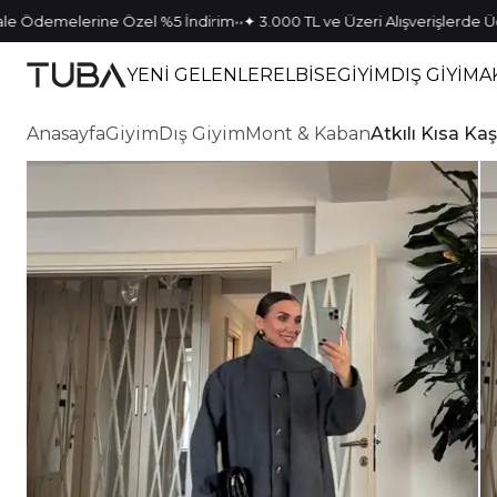
•
•
melerine Özel %5 İndirim
✦ 3.000 TL ve Üzeri Alışverişlerde Ücretsiz
YENİ GELENLER
ELBİSE
GİYİM
DIŞ GİYİM
A
Anasayfa
Giyim
Dış Giyim
Mont & Kaban
Atkılı Kısa Ka