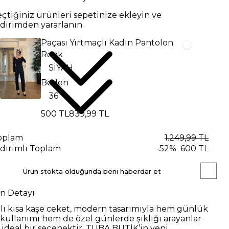
eçtiğiniz ürünleri sepetinize ekleyin ve
ndirimden yararlanın.
Paçası Yırtmaçlı Kadın Pantolon
Renk
Beden
500 TL
839,99 TL
oplam
1.249,99 TL
ndirimli Toplam
-
52
%
600 TL
Ürün stokta olduğunda beni haberdar et
n Detayı
ılı kısa kaşe ceket, modern tasarımıyla hem günlük
s kullanımı hem de özel günlerde şıklığı arayanlar
n ideal bir seçenektir. TUBA BUTİK’in yeni