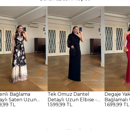
enli Bağlama
Tek Omuz Dantel
Degaje Ya
aylı Saten Uzun
Detaylı Uzun Elbise -
Bağlamalı 
9,99 TL
1.599,99 TL
1.699,99 TL
se - SİYAH
SİYAH
Kırmızı