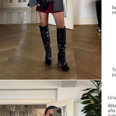
S
i
T
İ
Ürü
Atk
ofi
içi