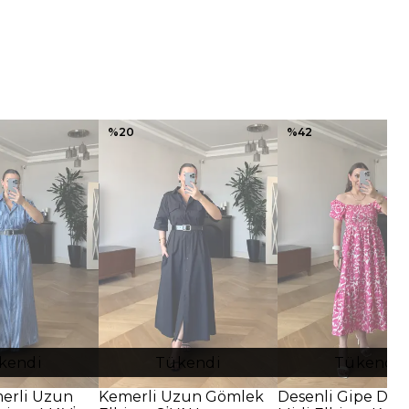
%
20
%
42
kendi
Tükendi
Tükendi
merli Uzun
Kemerli Uzun Gömlek
Desenli Gipe Deta