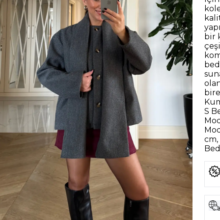
kol
kal
yap
bir 
çeşi
kom
bede
sun
olan
bir
Kum
S B
Mod
Mod
cm, 
Bede