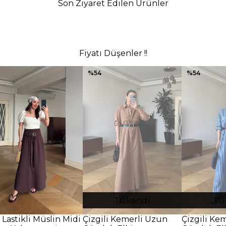
Son Ziyaret Edilen Ürünler
Fiyatı Düşenler !!
%
54
%
54
Tükendi
Tü
 Lastikli Müslin Midi
Çizgili Kemerli Uzun
Çizgili Ke