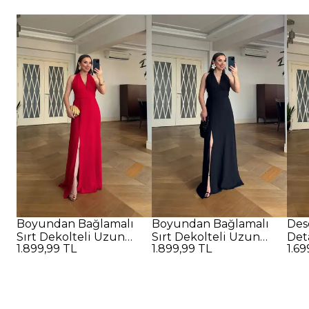
Boyundan Bağlamalı
Boyundan Bağlamalı
Des
Sırt Dekolteli Uzun
Sırt Dekolteli Uzun
Det
1.899,99 TL
1.899,99 TL
1.69
Elbise - Kırmızı
Elbise - SİYAH
Elbi