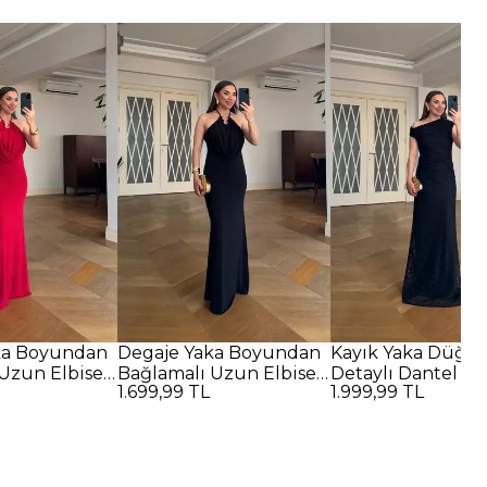
ka Boyundan
Degaje Yaka Boyundan
Kayık Yaka Düğü
Uzun Elbise -
Bağlamalı Uzun Elbise -
Detaylı Dantel U
1.699,99 TL
1.999,99 TL
SİYAH
Elbise - SİYAH