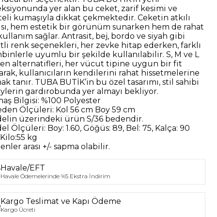
eksiyonunda yer alan bu ceket, zarif kesimi ve
iteli kumaşıyla dikkat çekmektedir. Ceketin atkılı
ısı, hem estetik bir görünüm sunarken hem de rahat
kullanım sağlar. Antrasit, bej, bordo ve siyah gibi
tli renk seçenekleri, her zevke hitap ederken, farklı
binlerle uyumlu bir şekilde kullanılabilir. S, M ve L
n alternatifleri, her vücut tipine uygun bir fit
arak, kullanıcıların kendilerini rahat hissetmelerine
ak tanır. TUBA BUTİK’in bu özel tasarımı, stil sahibi
eylerin gardırobunda yer almayı bekliyor.
aş Bilgisi:
%100 Polyester
eden Ölçüleri:
Kol 56 cm Boy 59 cm
elin üzerindeki ürün
S/36
bedendir.
el Ölçüleri:
Boy: 1.60, Göğüs: 89, Bel: 75, Kalça: 90
Kilo:55 kg
nler arası +/- sapma olabilir.
Havale/EFT
Havale Ödemelerinde %5 Ekstra İndirim
Kargo Teslimat ve Kapı Ödeme
Kargo Ücreti