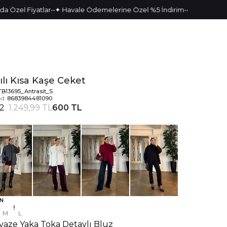
•
•
•
•
 Fiyatlar
✦ Havale Ödemelerine Özel %5 İndirim
ılı Kısa Kaşe Ceket
TB13695_Antrasit_S
d:
8683984481090
2
1.249,99 TL
600 TL
N
M
L
vaze Yaka Toka Detaylı Bluz