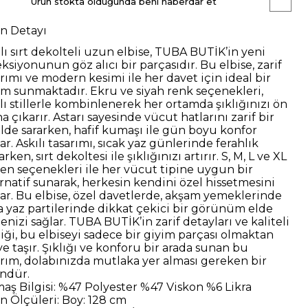
Ürün stokta olduğunda beni haberdar et
n Detayı
ılı sırt dekolteli uzun elbise, TUBA BUTİK’in yeni
ksiyonunun göz alıcı bir parçasıdır. Bu elbise, zarif
arımı ve modern kesimi ile her davet için ideal bir
im sunmaktadır. Ekru ve siyah renk seçenekleri,
klı stillerle kombinlenerek her ortamda şıklığınızı ön
a çıkarır.
Astarı sayesinde vücut hatlarını zarif bir
ilde sararken, hafif kumaşı ile gün boyu konfor
ar. Askılı tasarımı, sıcak yaz günlerinde ferahlık
rken, sırt dekoltesi ile şıklığınızı artırır. S, M, L ve XL
en seçenekleri ile her vücut tipine uygun bir
ernatif sunarak, herkesin kendini özel hissetmesini
ar.
Bu elbise, özel davetlerde, akşam yemeklerinde
a yaz partilerinde dikkat çekici bir görünüm elde
nizi sağlar. TUBA BUTİK’in zarif detayları ve kaliteli
liği, bu elbiseyi sadece bir giyim parçası olmaktan
e taşır. Şıklığı ve konforu bir arada sunan bu
arım, dolabınızda mutlaka yer alması gereken bir
ndür.
aş Bilgisi:
%47 Polyester %47 Viskon %6 Likra
n Ölçüleri:
Boy: 128 cm