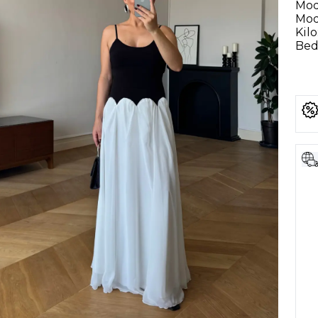
Mod
Mod
Kilo
Bede