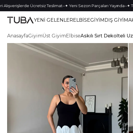
•
•
•
•
verişlerde Ücretsiz Teslimat
✦ Yeni Sezon Parçaları Yayında
✦ Tek Kal
YENİ GELENLER
ELBİSE
GİYİM
DIŞ GİYİM
A
Anasayfa
Giyim
Üst Giyim
Elbise
Askılı Sırt Dekolteli U