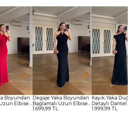
ka Boyundan
Degaje Yaka Boyundan
Kayık Yaka Düğü
Uzun Elbise -
Bağlamalı Uzun Elbise -
Detaylı Dantel U
1.699,99 TL
1.999,99 TL
SİYAH
Elbise - SİYAH