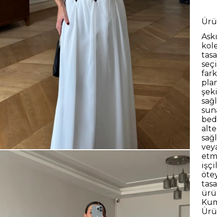
Ürü
Ask
kole
tas
seç
far
plan
şek
sağl
suna
bed
alt
sağl
vey
etme
işçi
ötey
tas
ürü
Kum
Ürü