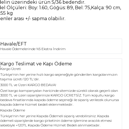
elin üzerindeki ürün
S/36
bedendir.
el Ölçüleri:
Boy: 1.60, Göğüs: 89, Bel: 75,Kalça: 90 cm,
:55 kg
nler arası +/- sapma olabilir.
Havale/EFT
Havale Ödemelerinde %5 Ekstra İndirim
Kargo Teslimat ve Kapı Ödeme
Kargo Ücreti
Türkiye'nin her yerine hızlı kargo seçeneğiyle gönderilen kargolarımızın
taşıma ücreti 120 TL'dir.
3000 TL ve Üzeri KARGO BEDAVA!
Özel kargo kampanyaları haricinde sitemizde sürekli olarak geçerli olan
3000 TL ve üzeri siparişlerinize KARGO ÜCRETSİZ. Tüm koşullu kargo
bedava fırsatlarında kapıda ödeme seçeneği ile sipariş verilecek olunursa
kapıda ödeme hizmet bedeli eklenmektedir.
Kapıda Ödeme
Türkiye'nin her yerine Kapıda Ödemeli sipariş verebilirsiniz. Kapıda
ödemeli siparişlerde kargo şirketinin ödeme işlemine aracılık etmesi
sebebiyle +120TL Kapıda Ödeme Hizmet Bedeli alınmaktadır.