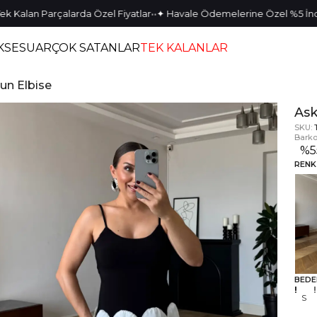
•
•
•
•
an Parçalarda Özel Fiyatlar
✦ Havale Ödemelerine Özel %5 İndirim
KSESUAR
ÇOK SATANLAR
TEK KALANLAR
zun Elbise
Ask
SKU:
Barko
%
5
RENK
BEDE
S