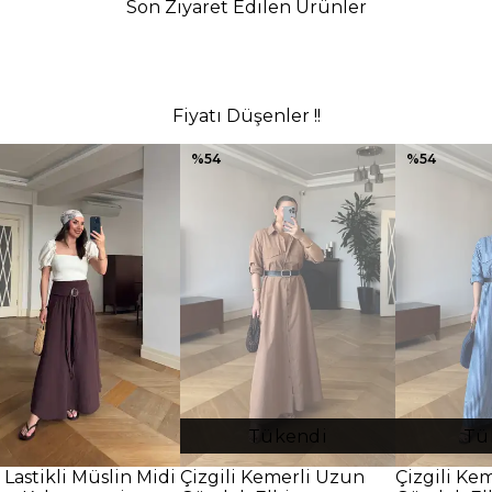
Son Ziyaret Edilen Ürünler
Fiyatı Düşenler !!
%
54
%
54
Tükendi
Tü
 Lastikli Müslin Midi
Çizgili Kemerli Uzun
Çizgili Ke