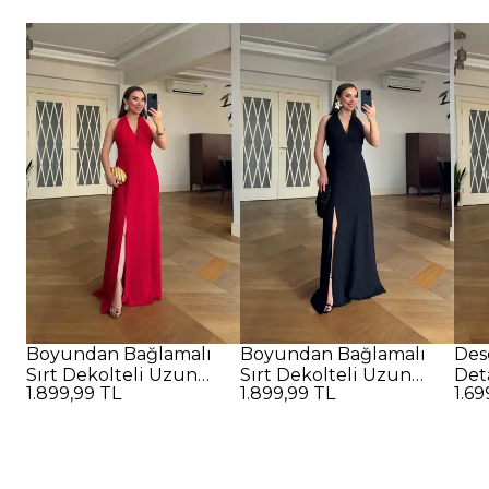
Boyundan Bağlamalı
Boyundan Bağlamalı
Des
Sırt Dekolteli Uzun
Sırt Dekolteli Uzun
Det
1.899,99 TL
1.899,99 TL
1.69
Elbise - Kırmızı
Elbise - SİYAH
Elbi