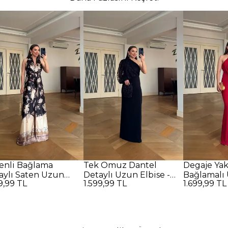
enli Bağlama
Tek Omuz Dantel
Degaje Ya
aylı Saten Uzun
Detaylı Uzun Elbise -
Bağlamalı 
9,99 TL
1.599,99 TL
1.699,99 TL
se - SİYAH
SİYAH
Kırmızı