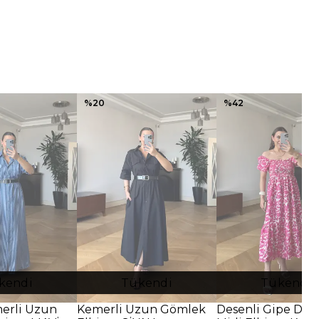
%
20
%
42
kendi
Tükendi
Tükendi
merli Uzun
Kemerli Uzun Gömlek
Desenli Gipe Deta