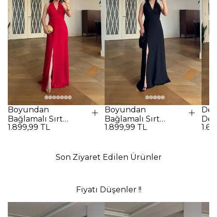
Boyundan
Boyundan
Des
Bağlamalı Sırt
Bağlamalı Sırt
Det
1.899,99 TL
1.899,99 TL
1.69
Dekolteli Uzun
Dekolteli Uzun
Elbi
Elbise - Kırmızı
Elbise - SİYAH
Son Ziyaret Edilen Ürünler
Fiyatı Düşenler !!