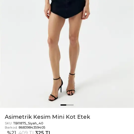
Asimetrik Kesim Mini Kot Etek
SKU:
TB11875_Siyah_40
Barkod:
8683984359405
%
21
409 TL
325 TL