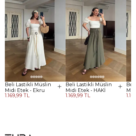
Beli Lastikli Müslin
Beli Lastikli Müslin
Beli
Midi Etek - Ekru
Midi Etek - HAKİ
Midi
1.169,99 TL
1.169,99 TL
1.16
Kah