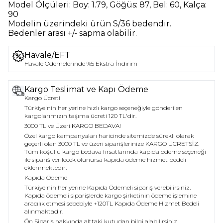
Model Ölçüleri:
Boy: 1.79, Göğüs: 87, Bel: 60, Kalça:
90
Modelin üzerindeki ürün
S/36
bedendir.
Bedenler arası +/- sapma olabilir.
Havale/EFT
Havale Ödemelerinde %5 Ekstra İndirim
Kargo Teslimat ve Kapı Ödeme
Kargo Ücreti
Türkiye'nin her yerine hızlı kargo seçeneğiyle gönderilen
kargolarımızın taşıma ücreti 120 TL'dir.
3000 TL ve Üzeri KARGO BEDAVA!
Özel kargo kampanyaları haricinde sitemizde sürekli olarak
geçerli olan 3000 TL ve üzeri siparişlerinize KARGO ÜCRETSİZ.
Tüm koşullu kargo bedava fırsatlarında kapıda ödeme seçeneği
ile sipariş verilecek olunursa kapıda ödeme hizmet bedeli
eklenmektedir.
Kapıda Ödeme
Türkiye'nin her yerine Kapıda Ödemeli sipariş verebilirsiniz.
Kapıda ödemeli siparişlerde kargo şirketinin ödeme işlemine
aracılık etmesi sebebiyle +120TL Kapıda Ödeme Hizmet Bedeli
alınmaktadır.
Ön Sipariş hakkında alttaki kutudan bilgi alabilirsiniz.