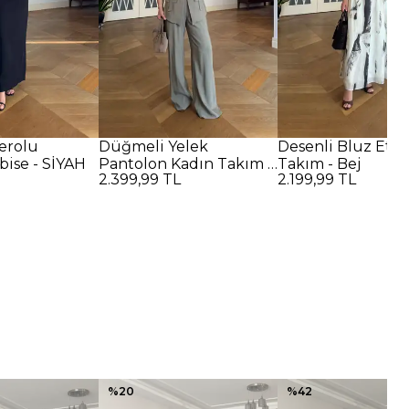
erolu
Düğmeli Yelek
Desenli Bluz Ete
bise - SİYAH
Pantolon Kadın Takım -
Takım - Bej
2.399,99 TL
2.199,99 TL
Çağla Yeşil
%
20
%
42