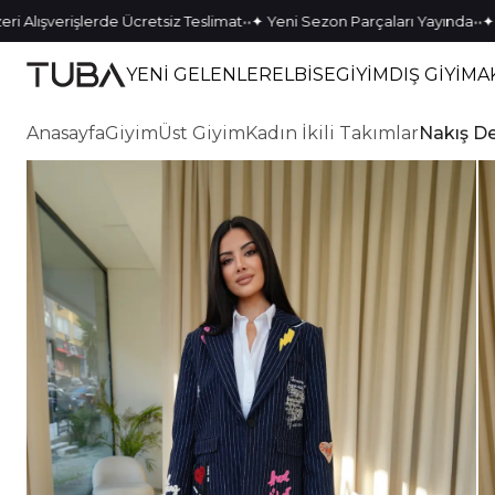
•
•
•
•
şverişlerde Ücretsiz Teslimat
✦ Yeni Sezon Parçaları Yayında
✦ Tek K
YENİ GELENLER
ELBİSE
GİYİM
DIŞ GİYİM
A
Anasayfa
Giyim
Üst Giyim
Kadın İkili Takımlar
Nakış De