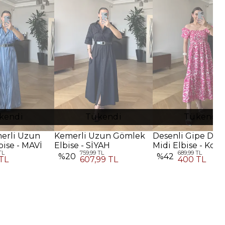
kendi
Tükendi
Tükendi
merli Uzun
Kemerli Uzun Gömlek
Desenli Gipe Deta
ise - MAVİ
Elbise - SİYAH
Midi Elbise - Koy
TL
759,99 TL
689,99 TL
Pembe
%
20
%
42
TL
607,99 TL
400 TL