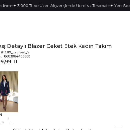
•
•
•
•
✦ 3.000 TL ve Üzeri Alışverişlerde Ücretsiz Teslimat
✦ Yeni Sezon Par
ış Detaylı Blazer Ceket Etek Kadın Takım
TB13319_Lacivert_S
d:
8683984456883
49,99 TL
N
M
L