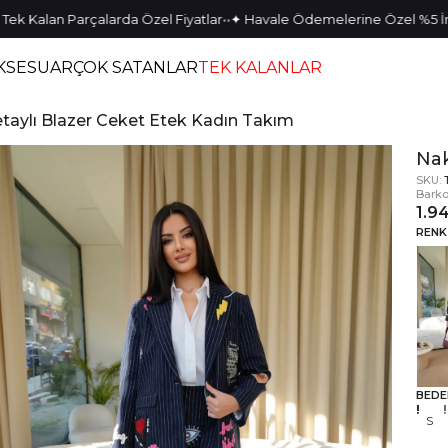
•
•
alan Parçalarda Özel Fiyatlar
✦ Havale Ödemelerine Özel %5 İndirim
KSESUAR
ÇOK SATANLAR
TEK KALANLAR
taylı Blazer Ceket Etek Kadın Takım
Nak
SKU:
Barko
1.9
RENK
BEDE
S