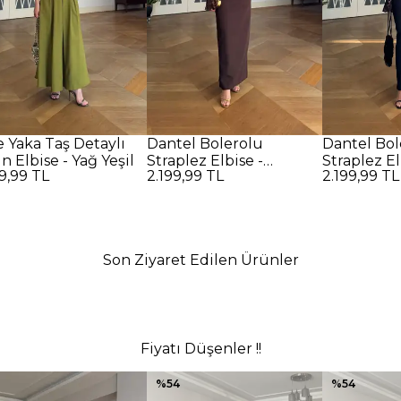
e Yaka Taş Detaylı
Dantel Bolerolu
Dantel Bol
 Elbise - Yağ Yeşil
Straplez Elbise -
Straplez El
9,99 TL
2.199,99 TL
2.199,99 TL
Kahverengi
Son Ziyaret Edilen Ürünler
Fiyatı Düşenler !!
%
54
%
54