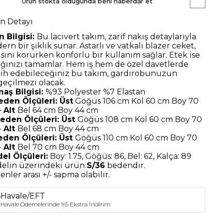
Ürün stokta olduğunda beni haberdar et
n Detayı
n Bilgisi:
Bu lacivert takım, zarif nakış detaylarıyla
rn bir şıklık sunar. Astarlı ve vatkalı blazer ceket,
ısını korurken konforlu bir kullanım sağlar. Etek ise
lığınızı tamamlar. Hem iş hem de özel davetlerde
cih edebileceğiniz bu takım, gardırobunuzun
geçilmezi olacak.
aş Bilgisi:
%93 Polyester %7 Elastan
eden Ölçüleri: Üst
Göğüs 106 cm Kol 60 cm Boy 70
-
Alt
Bel 64 cm Boy 44 cm
eden Ölçüleri: Üst
Göğüs 108 cm Kol 60 cm Boy 70
-
Alt
Bel 68 cm Boy 44 cm
eden Ölçüleri: Üst
Göğüs 110 cm Kol 60 cm Boy 70
-
Alt
Bel 70 cm Boy 44 cm
el Ölçüleri:
Boy: 1.75, Göğüs: 86, Bel: 62, Kalça: 89
elin üzerindeki ürün
S/36
bedendir.
nler arası +/- sapma olabilir.
Havale/EFT
Havale Ödemelerinde %5 Ekstra İndirim