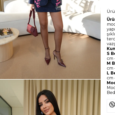
Ürü
Ürü
mode
yap
şık
ter
vaz
Kum
S B
cm 
M B
cm 
L B
cm 
Mod
Mod
Bede