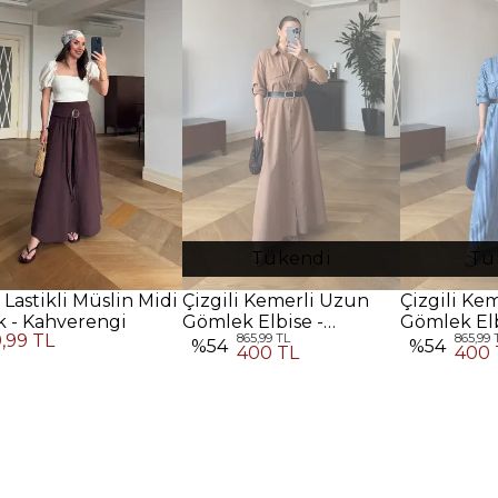
Tükendi
Tü
 Lastikli Müslin Midi
Çizgili Kemerli Uzun
Çizgili Ke
k - Kahverengi
Gömlek Elbise -
Gömlek Elb
9,99 TL
865,99 TL
865,99 
Kahverengi
%
54
%
54
400 TL
400 