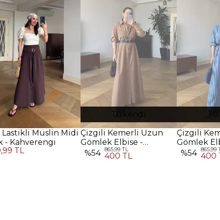
Tükendi
Tü
 Lastikli Müslin Midi
Çizgili Kemerli Uzun
Çizgili Ke
k - Kahverengi
Gömlek Elbise -
Gömlek Elb
9,99 TL
865,99 TL
865,99 
Kahverengi
%
54
%
54
400 TL
400 