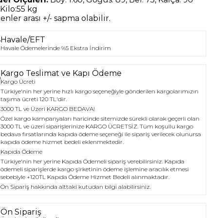
Kilo:55 kg
nler arası +/- sapma olabilir.
Havale/EFT
Havale Ödemelerinde %5 Ekstra İndirim
Kargo Teslimat ve Kapı Ödeme
Kargo Ücreti
Türkiye'nin her yerine hızlı kargo seçeneğiyle gönderilen kargolarımızın
taşıma ücreti 120 TL'dir.
3000 TL ve Üzeri KARGO BEDAVA!
Özel kargo kampanyaları haricinde sitemizde sürekli olarak geçerli olan
3000 TL ve üzeri siparişlerinize KARGO ÜCRETSİZ. Tüm koşullu kargo
bedava fırsatlarında kapıda ödeme seçeneği ile sipariş verilecek olunursa
kapıda ödeme hizmet bedeli eklenmektedir.
Kapıda Ödeme
Türkiye'nin her yerine Kapıda Ödemeli sipariş verebilirsiniz. Kapıda
ödemeli siparişlerde kargo şirketinin ödeme işlemine aracılık etmesi
sebebiyle +120TL Kapıda Ödeme Hizmet Bedeli alınmaktadır.
Ön Sipariş hakkında alttaki kutudan bilgi alabilirsiniz.
Ön Sipariş