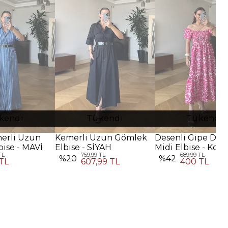
kendi
Tükendi
Tükendi
merli Uzun
Kemerli Uzun Gömlek
Desenli Gipe Deta
ise - MAVİ
Elbise - SİYAH
Midi Elbise - Koy
TL
759,99 TL
689,99 TL
Pembe
%
20
%
42
TL
607,99 TL
400 TL