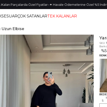
•
•
•
•
 Parçalarda Özel Fiyatlar
✦ Havale Ödemelerine Özel %5 İndirim
✦ 
KSESUAR
ÇOK SATANLAR
TEK KALANLAR
ı Uzun Elbise
Yar
SKU:
Barko
%
RENK
BEDE
S