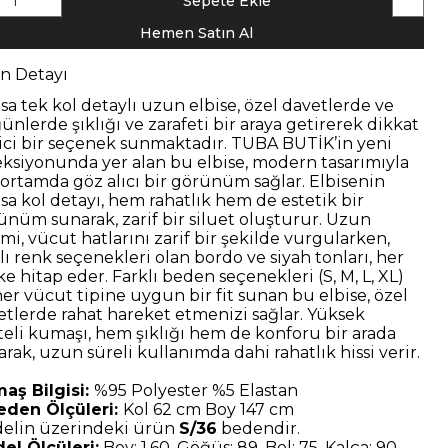
1
Sepete Ekle
Hemen Satın Al
n Detayı
asa tek kol detaylı uzun elbise, özel davetlerde ve
ünlerde şıklığı ve zarafeti bir araya getirerek dikkat
ici bir seçenek sunmaktadır. TUBA BUTİK’in yeni
eksiyonunda yer alan bu elbise, modern tasarımıyla
 ortamda göz alıcı bir görünüm sağlar. Elbisenin
asa kol detayı, hem rahatlık hem de estetik bir
ünüm sunarak, zarif bir siluet oluşturur. Uzun
mi, vücut hatlarını zarif bir şekilde vurgularken,
lı renk seçenekleri olan bordo ve siyah tonları, her
e hitap eder. Farklı beden seçenekleri (S, M, L, XL)
her vücut tipine uygun bir fit sunan bu elbise, özel
etlerde rahat hareket etmenizi sağlar. Yüksek
iteli kumaşı, hem şıklığı hem de konforu bir arada
rak, uzun süreli kullanımda dahi rahatlık hissi verir.
aş Bilgisi:
%95 Polyester %5 Elastan
eden Ölçüleri:
Kol 62 cm Boy 147 cm
elin üzerindeki ürün
S/36
bedendir.
el Ölçüleri:
Boy: 1.60, Göğüs: 89, Bel: 75, Kalça: 90