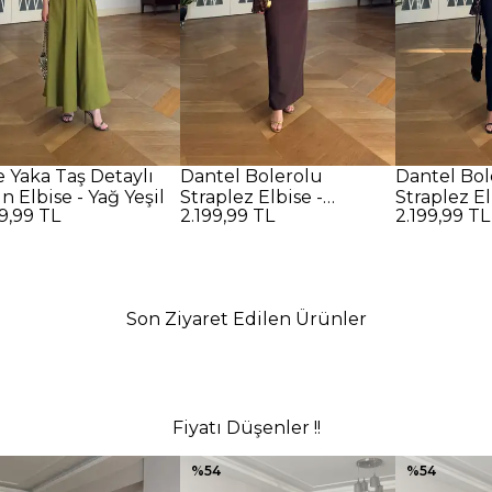
e Yaka Taş Detaylı
Dantel Bolerolu
Dantel Bol
 Elbise - Yağ Yeşil
Straplez Elbise -
Straplez El
9,99 TL
2.199,99 TL
2.199,99 TL
Kahverengi
Son Ziyaret Edilen Ürünler
Fiyatı Düşenler !!
%
54
%
54