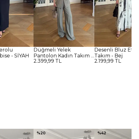
erolu
Düğmeli Yelek
Desenli Bluz Ete
bise - SİYAH
Pantolon Kadın Takım -
Takım - Bej
2.399,99 TL
2.199,99 TL
Çağla Yeşil
%
20
%
42