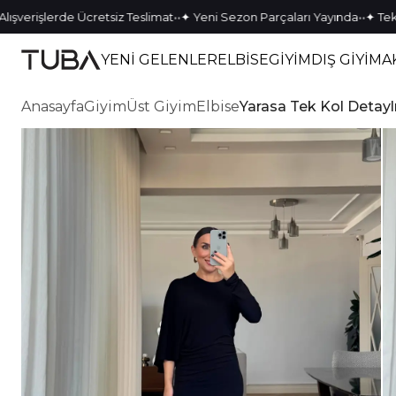
•
•
•
•
rişlerde Ücretsiz Teslimat
✦ Yeni Sezon Parçaları Yayında
✦ Tek Kalan
YENİ GELENLER
ELBİSE
GİYİM
DIŞ GİYİM
A
Anasayfa
Giyim
Üst Giyim
Elbise
Yarasa Tek Kol Detayl