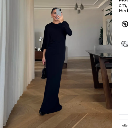
cm, 
Bede