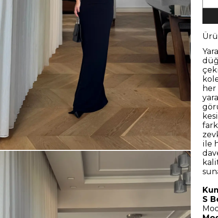
Ürü
Yar
düğ
çek
kol
her
yar
gör
kesi
fark
zevk
ile 
dav
kal
suna
Kum
S B
Mod
Mod