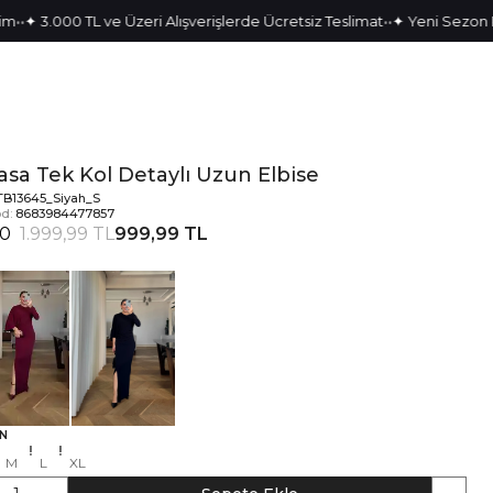
•
•
3.000 TL ve Üzeri Alışverişlerde Ücretsiz Teslimat
✦ Yeni Sezon Parçal
asa Tek Kol Detaylı Uzun Elbise
TB13645_Siyah_S
d:
8683984477857
50
1.999,99 TL
999,99 TL
N
M
L
XL