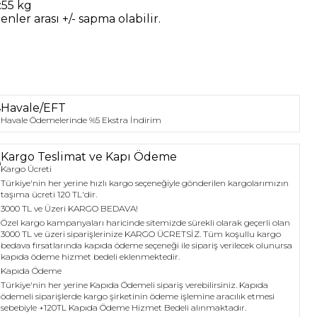
:55 kg
nler arası +/- sapma olabilir.
Havale/EFT
Havale Ödemelerinde %5 Ekstra İndirim
Kargo Teslimat ve Kapı Ödeme
Kargo Ücreti
Türkiye'nin her yerine hızlı kargo seçeneğiyle gönderilen kargolarımızın
taşıma ücreti 120 TL'dir.
3000 TL ve Üzeri KARGO BEDAVA!
Özel kargo kampanyaları haricinde sitemizde sürekli olarak geçerli olan
3000 TL ve üzeri siparişlerinize KARGO ÜCRETSİZ. Tüm koşullu kargo
bedava fırsatlarında kapıda ödeme seçeneği ile sipariş verilecek olunursa
kapıda ödeme hizmet bedeli eklenmektedir.
Kapıda Ödeme
Türkiye'nin her yerine Kapıda Ödemeli sipariş verebilirsiniz. Kapıda
ödemeli siparişlerde kargo şirketinin ödeme işlemine aracılık etmesi
sebebiyle +120TL Kapıda Ödeme Hizmet Bedeli alınmaktadır.