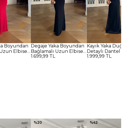
ka Boyundan
Degaje Yaka Boyundan
Kayık Yaka Düğü
Uzun Elbise -
Bağlamalı Uzun Elbise -
Detaylı Dantel U
1.699,99 TL
1.999,99 TL
SİYAH
Elbise - SİYAH
%
20
%
42