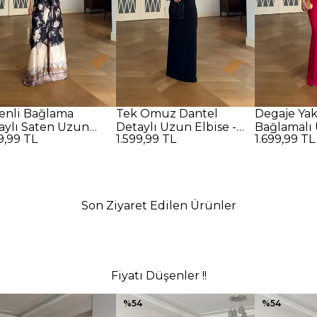
enli Bağlama
Tek Omuz Dantel
Degaje Ya
aylı Saten Uzun
Detaylı Uzun Elbise -
Bağlamalı 
9,99 TL
1.599,99 TL
1.699,99 TL
se - SİYAH
SİYAH
Kırmızı
Son Ziyaret Edilen Ürünler
Fiyatı Düşenler !!
%
54
%
54