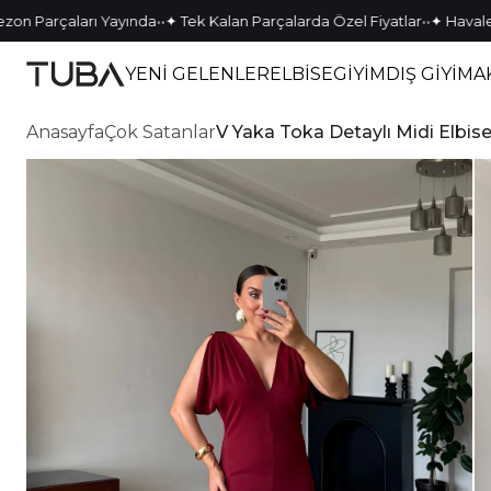
•
•
•
•
Parçaları Yayında
✦ Tek Kalan Parçalarda Özel Fiyatlar
✦ Havale Öde
YENİ GELENLER
ELBİSE
GİYİM
DIŞ GİYİM
A
Anasayfa
Çok Satanlar
V Yaka Toka Detaylı Midi Elbis