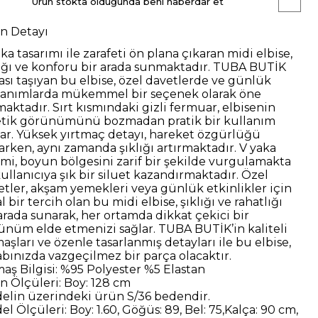
Ürün stokta olduğunda beni haberdar et
n Detayı
ka tasarımı ile zarafeti ön plana çıkaran midi elbise,
lığı ve konforu bir arada sunmaktadır. TUBA BUTİK
ası taşıyan bu elbise, özel davetlerde ve günlük
lanımlarda mükemmel bir seçenek olarak öne
maktadır.
Sırt kısmındaki gizli fermuar, elbisenin
etik görünümünü bozmadan pratik bir kullanım
lar. Yüksek yırtmaç detayı, hareket özgürlüğü
arken, aynı zamanda şıklığı artırmaktadır. V yaka
imi, boyun bölgesini zarif bir şekilde vurgulamakta
kullanıcıya şık bir siluet kazandırmaktadır.
Özel
etler, akşam yemekleri veya günlük etkinlikler için
l bir tercih olan bu midi elbise, şıklığı ve rahatlığı
 arada sunarak, her ortamda dikkat çekici bir
ünüm elde etmenizi sağlar. TUBA BUTİK’in kaliteli
aşları ve özenle tasarlanmış detayları ile bu elbise,
abınızda vazgeçilmez bir parça olacaktır.
aş Bilgisi:
%95 Polyester %5 Elastan
n Ölçüleri:
Boy: 128 cm
elin üzerindeki ürün
S/36
bedendir.
el Ölçüleri:
Boy: 1.60, Göğüs: 89, Bel: 75,Kalça: 90 cm,