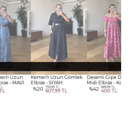
kendi
Tükendi
Tükendi
merli Uzun
Kemerli Uzun Gömlek
Desenli Gipe Deta
ise - MAVİ
Elbise - SİYAH
Midi Elbise - Koy
TL
759,99 TL
689,99 TL
Pembe
%
20
%
42
TL
607,99 TL
400 TL