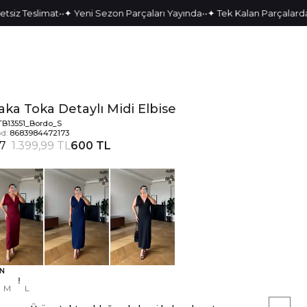
•
•
•
•
 Teslimat
✦ Yeni Sezon Parçaları Yayında
✦ Tek Kalan Parçalarda Özel
aka Toka Detaylı Midi Elbise
TB13551_Bordo_S
d:
8683984472173
7
1.399,99 TL
600 TL
N
M
L