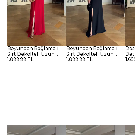
Boyundan Bağlamalı
Boyundan Bağlamalı
Des
Sırt Dekolteli Uzun
Sırt Dekolteli Uzun
Det
1.899,99 TL
1.899,99 TL
1.69
Elbise - Kırmızı
Elbise - SİYAH
Elbi