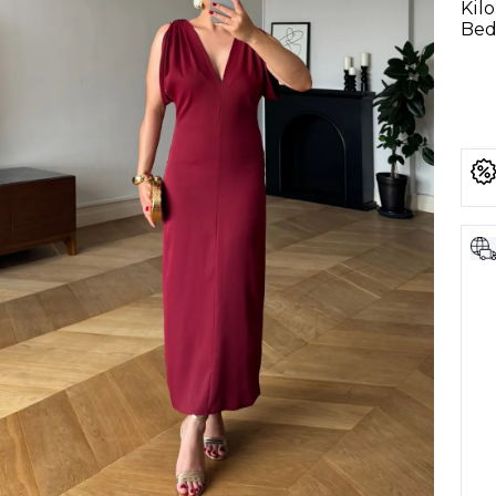
Kilo
Bede