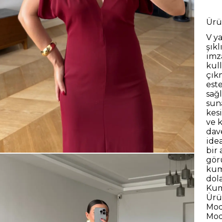
Ürü
V ya
şık
imz
kul
çık
est
sağ
sun
kes
ve 
dav
idea
bir
gör
kum
dol
Kum
Ürü
Mod
Mod