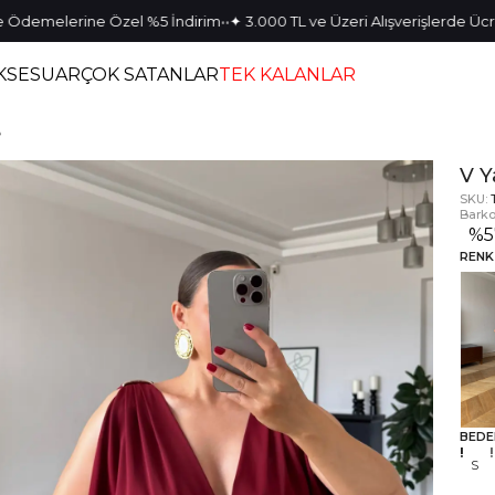
•
•
melerine Özel %5 İndirim
✦ 3.000 TL ve Üzeri Alışverişlerde Ücretsiz
KSESUAR
ÇOK SATANLAR
TEK KALANLAR
e
V Y
SKU:
Barko
%
5
RENK
BEDE
S