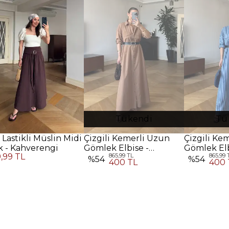
Tükendi
Tü
 Lastikli Müslin Midi
Çizgili Kemerli Uzun
Çizgili Ke
k - Kahverengi
Gömlek Elbise -
Gömlek Elb
9,99 TL
865,99 TL
865,99 
Kahverengi
%
54
%
54
400 TL
400 