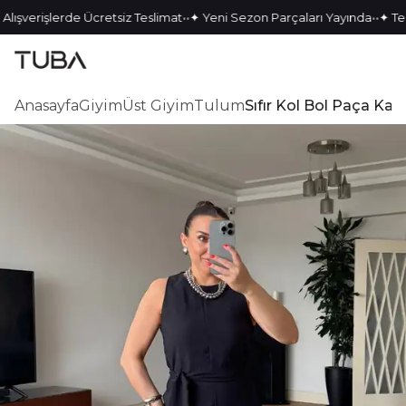
•
•
•
•
lışverişlerde Ücretsiz Teslimat
✦ Yeni Sezon Parçaları Yayında
✦ Tek 
Anasayfa
Giyim
Üst Giyim
Tulum
Sıfır Kol Bol Paça Ka