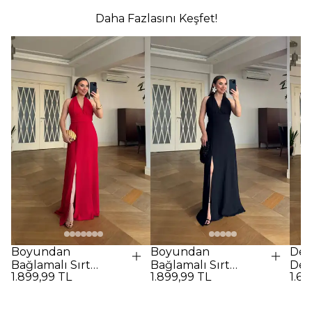
Daha Fazlasını Keşfet!
Boyundan
Boyundan
Des
Bağlamalı Sırt
Bağlamalı Sırt
Det
1.899,99 TL
1.899,99 TL
1.69
Dekolteli Uzun
Dekolteli Uzun
Elbi
Elbise - Kırmızı
Elbise - SİYAH