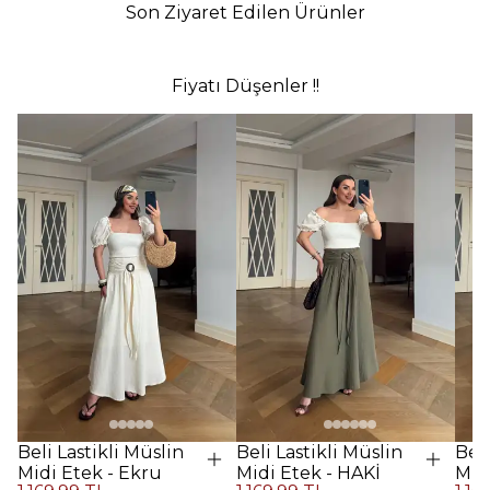
Son Ziyaret Edilen Ürünler
Fiyatı Düşenler !!
Beli Lastikli Müslin
Beli Lastikli Müslin
Beli
Midi Etek - Ekru
Midi Etek - HAKİ
Midi