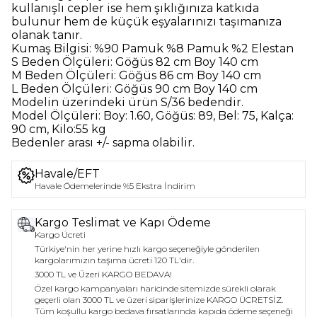
kullanışlı cepler ise hem şıklığınıza katkıda
bulunur hem de küçük eşyalarınızı taşımanıza
olanak tanır.
Kumaş Bilgisi:
%90 Pamuk %8 Pamuk %2 Elestan
S Beden Ölçüleri:
Göğüs 82 cm Boy 140 cm
M Beden Ölçüleri:
Göğüs 86 cm Boy 140 cm
L Beden Ölçüleri:
Göğüs 90 cm Boy 140 cm
Modelin üzerindeki ürün
S/36
bedendir.
Model Ölçüleri:
Boy: 1.60, Göğüs: 89, Bel: 75, Kalça:
90 cm, Kilo:55 kg
Bedenler arası +/- sapma olabilir.
Havale/EFT
Havale Ödemelerinde %5 Ekstra İndirim
Kargo Teslimat ve Kapı Ödeme
Kargo Ücreti
Türkiye'nin her yerine hızlı kargo seçeneğiyle gönderilen
kargolarımızın taşıma ücreti 120 TL'dir.
3000 TL ve Üzeri KARGO BEDAVA!
Özel kargo kampanyaları haricinde sitemizde sürekli olarak
geçerli olan 3000 TL ve üzeri siparişlerinize KARGO ÜCRETSİZ.
Tüm koşullu kargo bedava fırsatlarında kapıda ödeme seçeneği