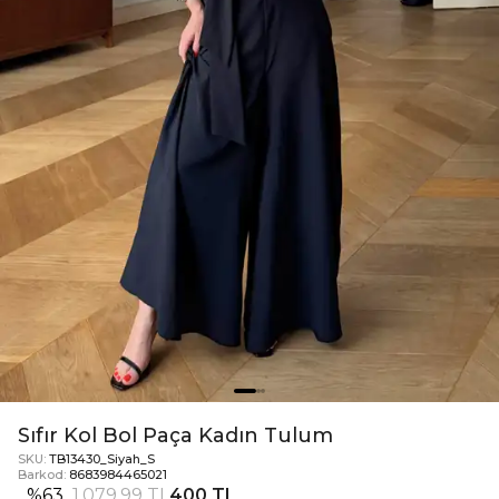
Sıfır Kol Bol Paça Kadın Tulum
SKU:
TB13430_Siyah_S
Barkod:
8683984465021
%
63
1.079,99 TL
400 TL