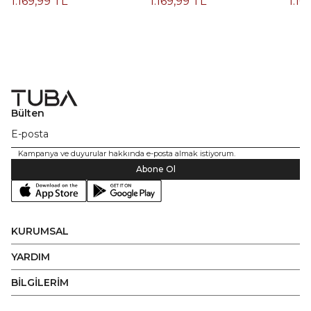
1.169,99 TL
1.169,99 TL
1.16
Kah
Bülten
Kampanya ve duyurular hakkında e-posta almak istiyorum.
Abone Ol
KURUMSAL
YARDIM
BİLGİLERİM