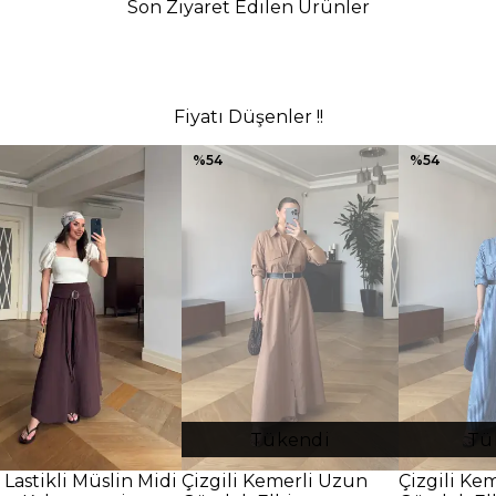
Son Ziyaret Edilen Ürünler
Fiyatı Düşenler !!
%
54
%
54
Tükendi
Tü
 Lastikli Müslin Midi
Çizgili Kemerli Uzun
Çizgili Ke