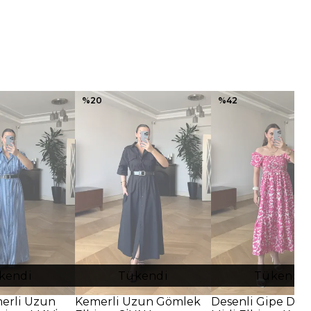
%
20
%
42
kendi
Tükendi
Tükendi
merli Uzun
Kemerli Uzun Gömlek
Desenli Gipe Deta