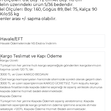
elin üzerindeki ürün
S/36
bedendir.
el Ölçüleri:
Boy: 1.60, Göğüs: 89, Bel: 75, Kalça: 90
Kilo:55 kg
nler arası +/- sapma olabilir.
Havale/EFT
Havale Ödemelerinde %5 Ekstra İndirim
Kargo Teslimat ve Kapı Ödeme
Kargo Ücreti
Türkiye'nin her yerine hızlı kargo seçeneğiyle gönderilen kargolarımızın
taşıma ücreti 120 TL'dir.
3000 TL ve Üzeri KARGO BEDAVA!
Özel kargo kampanyaları haricinde sitemizde sürekli olarak geçerli olan
3000 TL ve üzeri siparişlerinize KARGO ÜCRETSİZ. Tüm koşullu kargo
bedava fırsatlarında kapıda ödeme seçeneği ile sipariş verilecek olunursa
kapıda ödeme hizmet bedeli eklenmektedir.
Kapıda Ödeme
Türkiye'nin her yerine Kapıda Ödemeli sipariş verebilirsiniz. Kapıda
ödemeli siparişlerde kargo şirketinin ödeme işlemine aracılık etmesi
sebebiyle +120TL Kapıda Ödeme Hizmet Bedeli alınmaktadır.