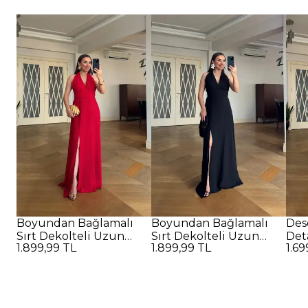
Boyundan Bağlamalı
Boyundan Bağlamalı
Des
Sırt Dekolteli Uzun
Sırt Dekolteli Uzun
Det
1.899,99 TL
1.899,99 TL
1.69
Elbise - Kırmızı
Elbise - SİYAH
Elbi