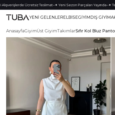
•
•
•
•
erişlerde Ücretsiz Teslimat
✦ Yeni Sezon Parçaları Yayında
✦ Tek Kal
YENİ GELENLER
ELBİSE
GİYİM
DIŞ GİYİM
A
Anasayfa
Giyim
Üst Giyim
Takımlar
Sıfır Kol Bluz Pan