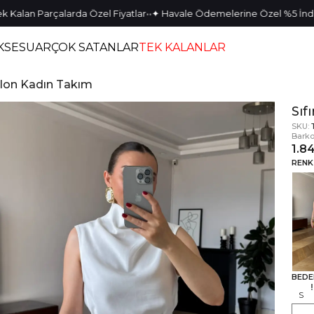
•
•
•
•
an Parçalarda Özel Fiyatlar
✦ Havale Ödemelerine Özel %5 İndirim
✦
KSESUAR
ÇOK SATANLAR
TEK KALANLAR
tolon Kadın Takım
Sıf
SKU:
Barko
1.8
RENK
BEDE
S