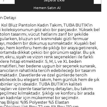
1
Sepete Ekle
Hemen Satın Al
n Detayı
ır Kol Bluz Pantolon Kadın Takım, TUBA BUTİK’in
i koleksiyonunun göz alıcı bir parçasıdır. Yüksek bel
olon tasarımı, vücut hatlarını zarif bir şekilde
gularken, bluzun sırt kısmındaki gizli fermuar
ayı, modern bir dokunuş sunmaktadır. Kuşaklı bel
ayı, hem konforu hem de şıklığı bir araya getirerek,
 ortamda dikkat çekici bir görünüm sağlar.
Bu şık
m, ekru, siyah ve vizon renk seçenekleri ile farklı
klere hitap etmektedir. S, M, L ve XL beden
ernatifleri, her bedene uygun bir seçenek sunarak,
anıcıların rahatlıkla tercih edebileceği bir tasarım
maktadır.
Davetlerde ve özel günlerde tercih
lebilecek bu elegant takım, hem günlük hem de şık
binler için idealdir. TUBA BUTİK’in kaliteli
aşları ve özenle tasarlanmış detayları, bu takımı
geçilmez kılmaktadır. Şıklığı ve konforu bir arada
yan kadınlar için mükemmel bir seçimdir.
aş Bilgisi:
%95 Polyester %5 Elastan
n Ölçüleri:
Üst Boy: 72 cm Alt Boy: 110 cm