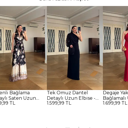
enli Bağlama
Tek Omuz Dantel
Degaje Ya
aylı Saten Uzun
Detaylı Uzun Elbise -
Bağlamalı 
9,99 TL
1.599,99 TL
1.699,99 TL
se - SİYAH
SİYAH
Kırmızı