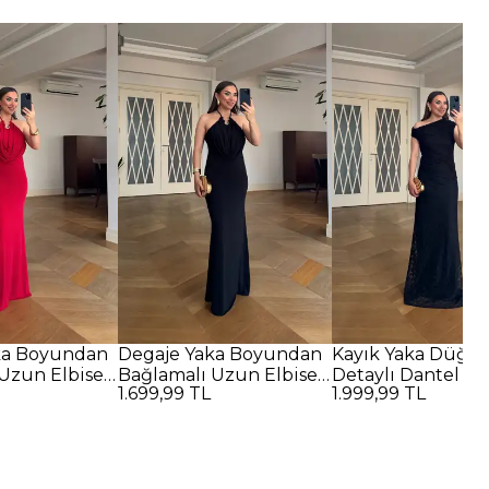
ka Boyundan
Degaje Yaka Boyundan
Kayık Yaka Düğü
Uzun Elbise -
Bağlamalı Uzun Elbise -
Detaylı Dantel U
1.699,99 TL
1.999,99 TL
SİYAH
Elbise - SİYAH