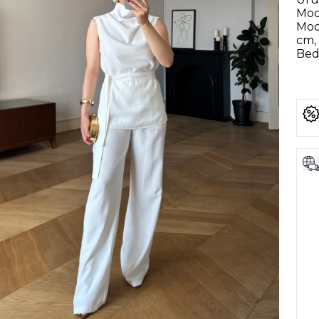
Mod
Mod
cm, 
Bede