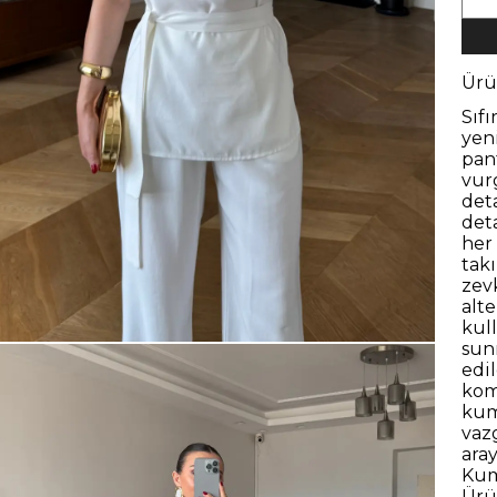
Ürü
Sıf
yen
pant
vur
det
det
her
takı
zev
alt
kull
sun
edi
kom
kum
vaz
ara
Kum
Ürü