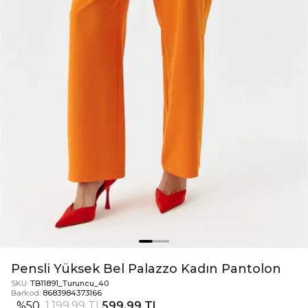
Pensli Yüksek Bel Palazzo Kadın Pantolon
SKU:
TB11891_Turuncu_40
Barkod:
8683984373166
%
50
1.199,99 TL
599,99 TL