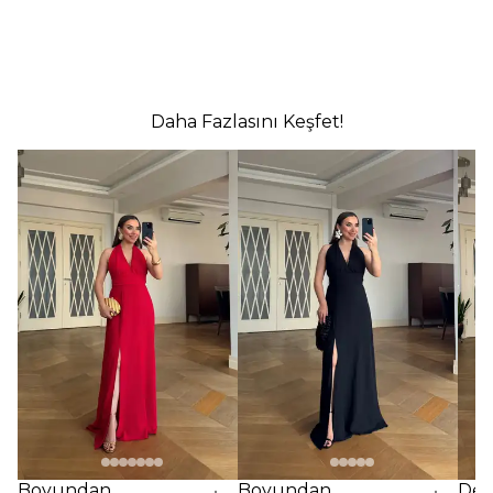
Daha Fazlasını Keşfet!
Boyundan
Boyundan
Des