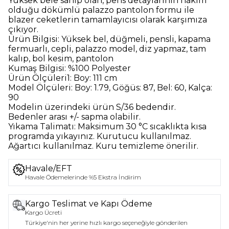
Yüksek bele sahip olan, pens detaylarının hakim
olduğu dökümlü palazzo pantolon formu ile
blazer ceketlerin tamamlayıcısı olarak karşımıza
çıkıyor.
Ürün Bilgisi:
Yüksek bel, düğmeli, pensli, kapama
fermuarlı, cepli, palazzo model, diz yapmaz, tam
kalıp, bol kesim, pantolon
Kumaş Bilgisi:
%100 Polyester
Ürün Ölçüleri1:
Boy: 111 cm
Model Ölçüleri:
Boy: 1.79, Göğüs: 87, Bel: 60, Kalça:
90
Modelin üzerindeki ürün
S/36
bedendir.
Bedenler arası +/- sapma olabilir.
Yıkama Talimatı:
Maksimum 30 °C sıcaklıkta kısa
programda yıkayınız. Kurutucu kullanılmaz.
Ağartıcı kullanılmaz. Kuru temizleme önerilir.
Havale/EFT
Havale Ödemelerinde %5 Ekstra İndirim
Kargo Teslimat ve Kapı Ödeme
Kargo Ücreti
Türkiye'nin her yerine hızlı kargo seçeneğiyle gönderilen