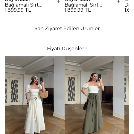
Bağlamalı Sırt
Bağlamalı Sırt
Det
1.899,99 TL
1.899,99 TL
1.69
Dekolteli Uzun
Dekolteli Uzun
Elbi
Elbise - Kırmızı
Elbise - SİYAH
Son Ziyaret Edilen Ürünler
Fiyatı Düşenler !!