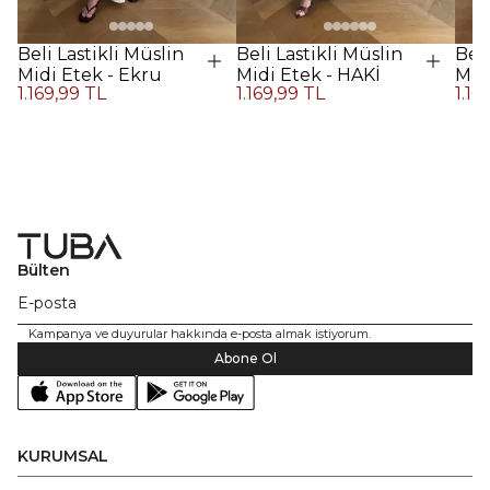
Beli Lastikli Müslin
Beli Lastikli Müslin
Beli
Midi Etek - Ekru
Midi Etek - HAKİ
Midi
1.169,99 TL
1.169,99 TL
1.16
Kah
Bülten
Kampanya ve duyurular hakkında e-posta almak istiyorum.
Abone Ol
KURUMSAL