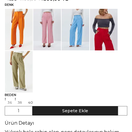
RENK
BEDEN
36
38
40
1
Sepete Ekle
Ürün Detayı