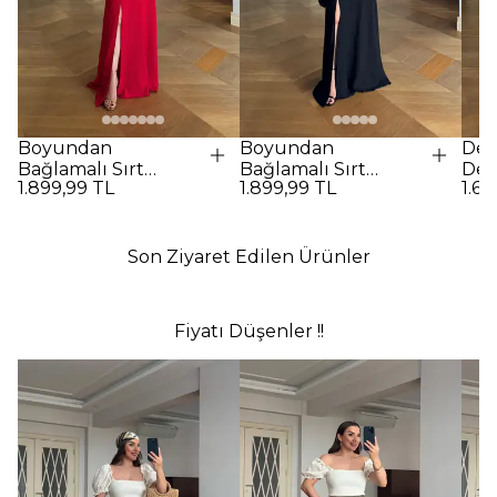
Boyundan
Boyundan
Des
Bağlamalı Sırt
Bağlamalı Sırt
Det
1.899,99 TL
1.899,99 TL
1.69
Dekolteli Uzun
Dekolteli Uzun
Elbi
Elbise - Kırmızı
Elbise - SİYAH
Son Ziyaret Edilen Ürünler
Fiyatı Düşenler !!