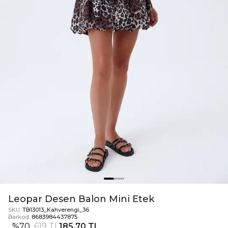
Leopar Desen Balon Mini Etek
SKU:
TB13013_Kahverengi_36
Barkod:
8683984437875
%
70
619 TL
185,70 TL