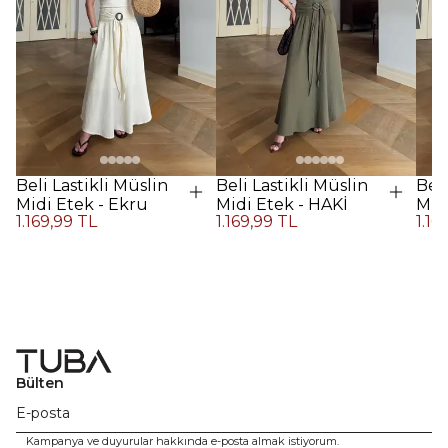
Beli Lastikli Müslin
Beli Lastikli Müslin
Beli
Midi Etek - Ekru
Midi Etek - HAKİ
Midi
1.169,99 TL
1.169,99 TL
1.16
Kah
Bülten
Kampanya ve duyurular hakkında e-posta almak istiyorum.