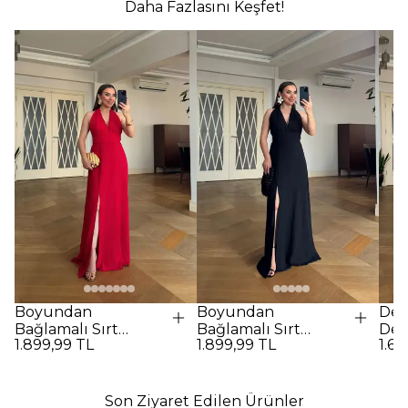
Daha Fazlasını Keşfet!
Boyundan
Boyundan
Des
Bağlamalı Sırt
Bağlamalı Sırt
Det
1.899,99 TL
1.899,99 TL
1.69
Dekolteli Uzun
Dekolteli Uzun
Elbi
Elbise - Kırmızı
Elbise - SİYAH
Son Ziyaret Edilen Ürünler