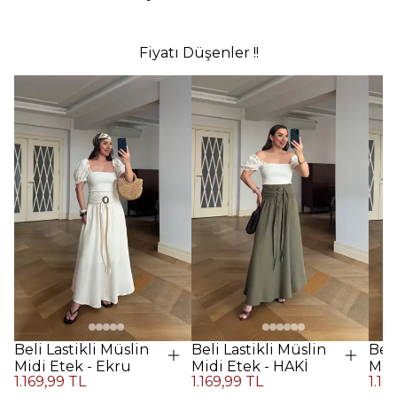
Fiyatı Düşenler !!
Beli Lastikli Müslin
Beli Lastikli Müslin
Beli
Midi Etek - Ekru
Midi Etek - HAKİ
Midi
1.169,99 TL
1.169,99 TL
1.16
Kah