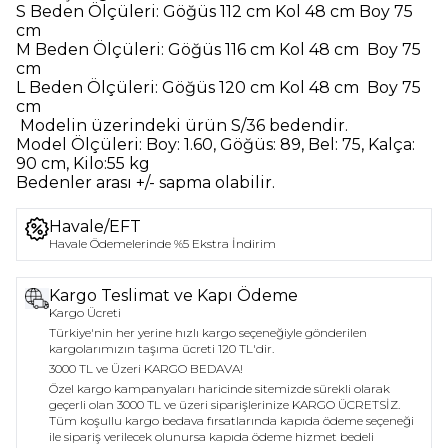
S Beden Ölçüleri:
Göğüs 112 cm Kol 48 cm Boy 75
cm
M Beden Ölçüleri:
Göğüs 116 cm Kol 48 cm Boy 75
cm
L Beden Ölçüleri:
Göğüs 120 cm Kol 48 cm Boy 75
cm
Modelin üzerindeki ürün
S/36
bedendir.
Model Ölçüleri:
Boy: 1.60, Göğüs: 89, Bel: 75, Kalça:
90 cm, Kilo:55 kg
Bedenler arası +/- sapma olabilir.
Havale/EFT
Havale Ödemelerinde %5 Ekstra İndirim
Kargo Teslimat ve Kapı Ödeme
Kargo Ücreti
Türkiye'nin her yerine hızlı kargo seçeneğiyle gönderilen
kargolarımızın taşıma ücreti 120 TL'dir.
3000 TL ve Üzeri KARGO BEDAVA!
Özel kargo kampanyaları haricinde sitemizde sürekli olarak
geçerli olan 3000 TL ve üzeri siparişlerinize KARGO ÜCRETSİZ.
Tüm koşullu kargo bedava fırsatlarında kapıda ödeme seçeneği
ile sipariş verilecek olunursa kapıda ödeme hizmet bedeli