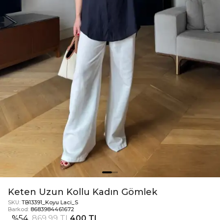
Keten Uzun Kollu Kadın Gömlek
SKU:
TB13391_Koyu Laci_S
Barkod:
8683984461672
%
54
869,99 TL
400 TL