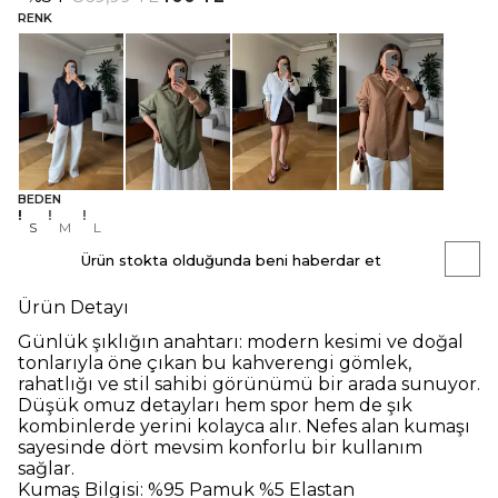
RENK
BEDEN
S
M
L
Ürün stokta olduğunda beni haberdar et
Ürün Detayı
Günlük şıklığın anahtarı: modern kesimi ve doğal
tonlarıyla öne çıkan bu kahverengi gömlek,
rahatlığı ve stil sahibi görünümü bir arada sunuyor.
Düşük omuz detayları hem spor hem de şık
kombinlerde yerini kolayca alır. Nefes alan kumaşı
sayesinde dört mevsim konforlu bir kullanım
sağlar.
Kumaş Bilgisi:
%95 Pamuk %5 Elastan