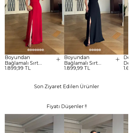
Boyundan
Boyundan
Des
Bağlamalı Sırt
Bağlamalı Sırt
Det
1.899,99 TL
1.899,99 TL
1.69
Dekolteli Uzun
Dekolteli Uzun
Elbi
Elbise - Kırmızı
Elbise - SİYAH
Son Ziyaret Edilen Ürünler
Fiyatı Düşenler !!