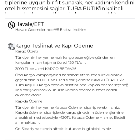
tiplerine uygun bir fit sunarak, her kadının kendini
özel hissetmesini sağlar. TUBA BUTİK’in kaliteli
kumaş kullanımı, elbisenin hem dayanıklılığını
hem de rahatlığını artırır.
Havale/EFT
Havale Ödemelerinde %5 Ekstra İndirim
Çok Yönlülük
Günlük iş toplantılarında veya özel davetlerde
rahatlıkla tercih edilebilecek bu elbise,
Kargo Teslimat ve Kapı Ödeme
aksesuarlarla zenginleştirildiğinde şıklığını artırır.
Kargo Ücreti
Kare yaka askılı midi elbise, her kadının
Türkiye'nin her yerine hızlı kargo seçeneğiyle gönderilen
gardırobunda bulunması gereken bir parça olarak
kargolarımızın taşıma ücreti 120 TL'dir.
öne çıkmaktadır.
3000 TL ve Üzeri KARGO BEDAVA!
Özel kargo kampanyaları haricinde sitemizde sürekli olarak
geçerli olan 3000 TL ve üzeri siparişlerinize KARGO ÜCRETSİZ.
Tüm koşullu kargo bedava fırsatlarında kapıda ödeme seçeneği
ile sipariş verilecek olunursa kapıda ödeme hizmet bedeli
eklenmektedir.
Kapıda Ödeme
Türkiye'nin her yerine Kapıda Ödemeli sipariş verebilirsiniz.
Kapıda ödemeli siparişlerde kargo şirketinin ödeme işlemine
aracılık etmesi sebebiyle +120TL Kapıda Ödeme Hizmet Bedeli
alınmaktadır.
Ön Sipariş hakkında alttaki kutudan bilgi alabilirsiniz.