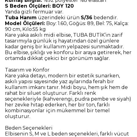
Kumaş Bilgisi:
%92 polyester %8 elastan
S Beden Ölçüleri: BOY 120
Yanda gizli fermuar var.
Tuba Hanım
üzerindeki ürün
S/36
bedendir.
Model Ölçüleri:
Boy: 1.60, Göğüs: 89, Bel: 75, Kalça:
90 cm, Kilo:55 kg
Kare yaka askılı midi elbise, TUBA BUTİK’in zarif
tasarımıyla günlük iş hayatından özel günlere
kadar geniş bir kullanım yelpazesi sunmaktadır.
Bu elbise, şıklığı ve konforu bir araya getirerek, her
ortamda dikkat çekici bir görünüm sağlar.
Tasarım ve Konfor
Kare yaka detayı, modern bir estetik sunarken,
askılı yapısı sayesinde yaz aylarında ferah bir
kullanım imkanı tanır. Midi boyu, hem şık hem de
rahat bir siluet oluşturur. Farklı renk
seçenekleriyle (kahverengi, pudra pembe ve siyah)
her zevke hitap ederken, her bir ton, farklı
kombinasyonlar için mükemmel bir temel
oluşturur.
Beden Seçenekleri
Elbisenin S, M ve L beden seçenekleri, farklı vücut