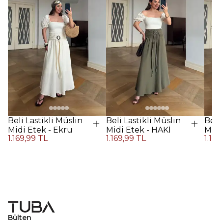
Beli Lastikli Müslin
Beli Lastikli Müslin
Beli
Midi Etek - Ekru
Midi Etek - HAKİ
Midi
1.169,99 TL
1.169,99 TL
1.16
Kah
Bülten