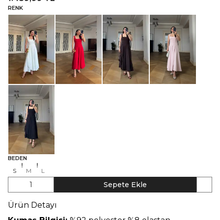
RENK
BEDEN
S
M
L
1
Sepete Ekle
Ürün Detayı