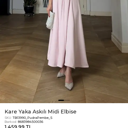
Kare Yaka Askılı Midi Elbise
SKU:
TB13990_PudraPembe_S
Barkod:
8683984500036
1.459,99 TL